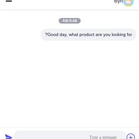
ارسال
Byn
9:48 AM
Good day, what product are you looking for?
Wisecard Technology Co., Ltd.
blueliu@wisecardtech.com
+86-755-86007346
B1303 ، ساختمان فناوری Chu
angyi ، خیابان Gaoxin C. 1st
Ave ، Nanshan ، شنژن ، گوان
گدونگ ، 518057 ، چین
چین خوب کیفیت راه حل های کارت هوشمند عرضه کننده. حقوق چاپ 2026
Wisecard Technology Co., Ltd. . همه حقوق محفوظ است