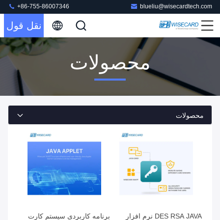
+86-755-86007346
blueliu@wisecardtech.com
نقل قول
محصولات
محصولات
DES RSA JAVA نرم افزار
برنامه کاربردی سیستم کارت