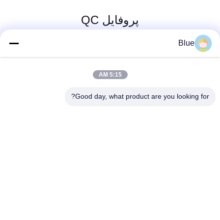
پروفایل QC
Blue
5:15 AM
Good day, what product are you looking for?
Wisecard Technology Co., Ltd.
blueliu@wisecardtech.com
+86-755-86007346
B1303 ، ساختمان فناوری Chu
angyi ، خیابان Gaoxin C. 1st
Ave ، Nanshan ، شنژن ، گوان
گدونگ ، 518057 ، چین