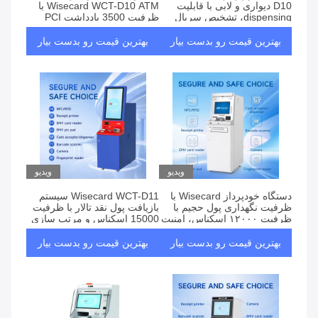
D10 دیواری و لابی با قابلیت
Wisecard WCT-D10 ATM با
dispensing، تشخیص سریال
ظرفیت 3500 یادداشت PCI
نامبر OCR، ضد اسکیمینگ،
DSS 4.0 سازگار با پشتیبانی چند
کارت خوان، دستگاه خودپرداز
ارز ماشین حساب خودکار
بهترین قیمت رو بدست بیار
بهترین قیمت رو بدست بیار
سلف سرویس
ویدیو
ویدیو
دستگاه خودپرداز Wisecard با
Wisecard WCT-D11 سیستم
ظرفیت نگهداری پول حجیم با
بازیافت پول نقد تالار با ظرفیت
ظرفیت ۱۲۰۰۰ اسکناس، امنیت
15000 اسکناس و مرتب سازی
درجه بانکی و سازگاری با چند
چند ارز برای پردازش با سرعت
ارز
بالا
بهترین قیمت رو بدست بیار
بهترین قیمت رو بدست بیار