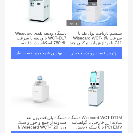
ویدیو
سیستم بازیافت پول نقد با
دستگاه ودیعه نقدی Wisecard
سرعت بالا Wisecard WCT-
WCT-D17 با ودیعه با سرعت
C11 با پردازش ارز ترکیبی چند
بالا 780 اسکناس در دقیقه،
اسمی و طراحی کاسیت ماژولار
کیسه پول 6000 اسکناس و
صفحه نمایش لمسی 21.5 اینچ
بهترین قیمت رو بدست بیار
بهترین قیمت رو بدست بیار
Wisecard WCT-D11M دستگاه
دستگاه بازیافت پول نقد
مبادله ارز خارجی با گواهینامه
صندوقدار جمع و جور و سبک
PCI EMV با 6 سکه / بخش
وزن Wisecard WCT-T20 با
توزیع و خدمات چند زبانه
گواهینامه EMV سطح 1 برای