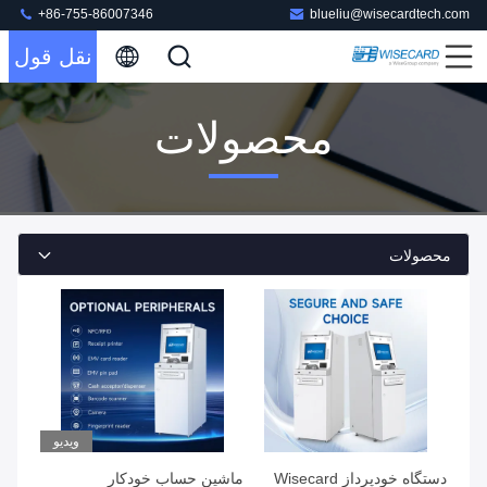
+86-755-86007346
blueliu@wisecardtech.com
نقل قول
محصولات
محصولات
ویدیو
دستگاه خودپرداز Wisecard
ماشین حساب خودکار