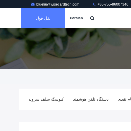
blueliu@wisecardtech.com
+86-755-86007346
نقل قول
Persian
ام نقدی
دستگاه تلفن هوشمند
کیوسک سلف سرویس
چاپگر حرا