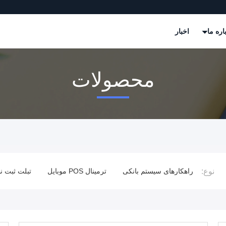
اره ما
اخبار
محصولات
نوع:
شمند
راهکارهای سیستم بانکی
ترمینال POS موبایل
تبلت ثبت ن