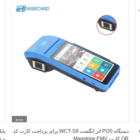
ویدیو
بهترین قیمت رو بدست بیار
رت QR
دستگاه POS اثر انگشت WCT-S8 برای پرداخت کارت کد
QR کارت Magstripe EMV
پرداخ