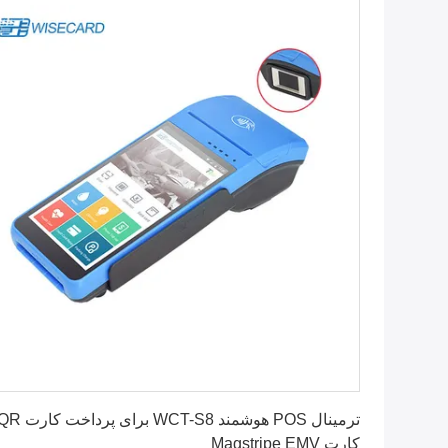
بهترین قیمت رو بدست بیار
ترمینال POS هوشمند WCT-S8 برای پرداخت کا
کارت Magstripe EMV