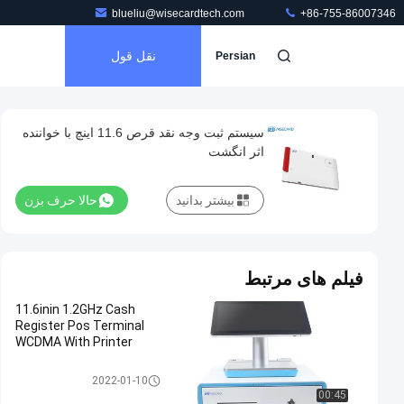
blueliu@wisecardtech.com
+86-755-86007346
نقل قول
Persian
سیستم ثبت وجه نقد قرص 11.6 اینچ با خواننده
اثر انگشت
بیشتر بدانید
حالا حرف بزن
فیلم های مرتبط
11.6inin 1.2GHz Cash
Register Pos Terminal
WCDMA With Printer
تبلت ثبت نام نقدی
2022-01-10
00:45