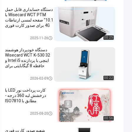
دستگاه حسابداری قابل حمل
Wisecard WCT PTM با
10.1" صفحه لمسی ارتباطات
4G برای صدور کارت فوری
کیوسک سلف سرویس
00:25
2025-11-26
دستگاه خودپرداز هوشمند
Wisecard WCT K-530 32
اینچی با پردازنده Intel i5 و
حافظه 8 گیگابایتی برای
صدور فوری کارت و خدمات
حسابداری
دستگاه تلفن هوشمند
00:22
2026-02-09
کارت پرداخت نور LED با
درخشش لبه 360 درجه -
مطابق با ISO7810
کارت هوشمند
2025-08-20
00:56
شعبه صدور کارت فوري