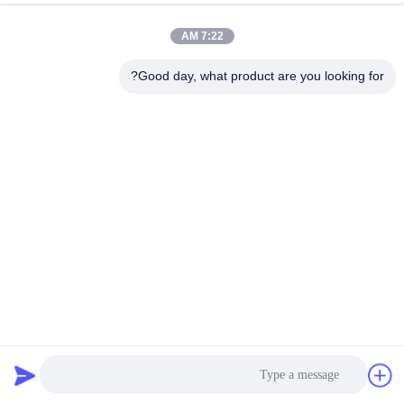
7:22 AM
Good day, what product are you looking for?
تبلت ثبت نام نقدی Android 4G ، ترمینال POS صفحه نمایش
لمسی LCD 11.6 اینچی
تبلت ثبت نام نقدی
2026-02-09
3864 نظرات