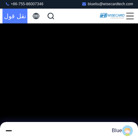
+86-755-86007346
blueliu@wisecardtech.com
نقل قول
Blue