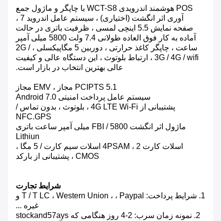
POS هوشمند اندرویدی WCT-S8 با چاپگر و ماژول جمع
آوری اثر انگشت (اختیاری) ، سیستم عامل اندروید 7 ،
صفحه نمایش 5.5 اینچی لمسی ، ظرفیت باتری در حالت
آماده به کار فوق العاده طولانی 7.4 ولت 5800 میلی آمپر
ساعت ، چاپگر کاغذ حرارتی ، دوربین 5 مگاپیکسلی ، 2G /
3G / 4G / wifi ، ارتباط بلوتوث ، این دستگاه عالی و کیفیت
عالی بهترین انتخاب در بازار است.
PCIPTS 5.1 مجاز ، EMV مجاز
سیستم عامل پرداخت امنیتی Android 7.0
پشتیبانی از 4G LTE Wi-Fi ، بلوتوث ، بدون تماس /
NFC.GPS
ماژول اثر انگشت FBI / 5800 میلی آمپر ساعت باتری
Lithiun
اسلات کارت 4PSAM ، 2 اسلات سیم کارت / 5 مگا ،
CMOS ، پشتیبانی از بارکد
شرایط تجارت
1. شرایط پرداخت: T / T LC ، Western Union ، ، Paypal و
غیره ...
2. نمونه زمان سرب: 2-4 روز هنگامی که stockand57ays