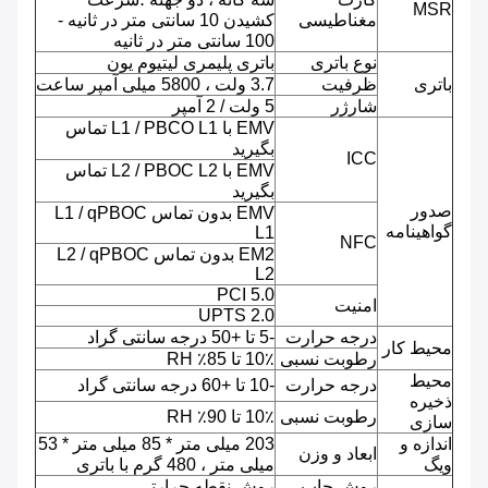
MSR
مغناطیسی
کشیدن 10 سانتی متر در ثانیه -
100 سانتی متر در ثانیه
نوع باتری
باتری پلیمری لیتیوم یون
باتری
ظرفیت
3.7 ولت ، 5800 میلی آمپر ساعت
شارژر
5 ولت / 2 آمپر
EMV با L1 / PBCO L1 تماس
بگیرید
ICC
EMV با L2 / PBOC L2 تماس
بگیرید
صدور
EMV بدون تماس L1 / qPBOC
گواهینامه
L1
NFC
EM2 بدون تماس L2 / qPBOC
L2
PCI 5.0
امنیت
UPTS 2.0
درجه حرارت
-5 تا +50 درجه سانتی گراد
محیط کار
رطوبت نسبی
10٪ تا 85٪ RH
محیط
درجه حرارت
-10 تا +60 درجه سانتی گراد
ذخیره
رطوبت نسبی
10٪ تا 90٪ RH
سازی
اندازه و
203 میلی متر * 85 میلی متر * 53
ابعاد و وزن
ویگ
میلی متر ، 480 گرم با باتری
روش چاپ
روش نقطه حرارتی