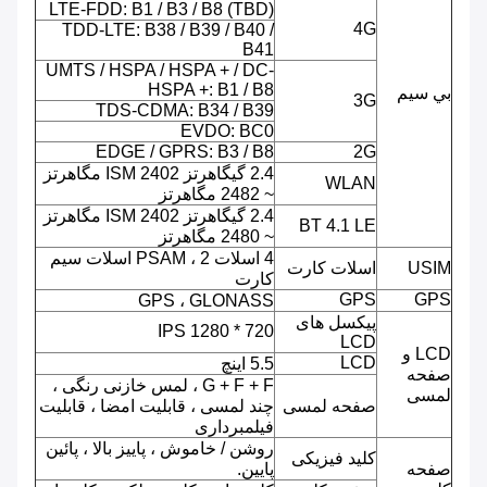
LTE-FDD: B1 / B3 / B8 (TBD)
4G
TDD-LTE: B38 / B39 / B40 /
B41
UMTS / HSPA / HSPA + / DC-
HSPA +: B1 / B8
بي سيم
3G
TDS-CDMA: B34 / B39
EVDO: BC0
EDGE / GPRS: B3 / B8
2G
2.4 گیگاهرتز ISM 2402 مگاهرتز
WLAN
~ 2482 مگاهرتز
2.4 گیگاهرتز ISM 2402 مگاهرتز
BT 4.1 LE
~ 2480 مگاهرتز
4 اسلات PSAM ، 2 اسلات سیم
USIM
اسلات کارت
کارت
GPS
GPS
GPS ، GLONASS
پیکسل های
720 * 1280 IPS
LCD
LCD و
LCD
5.5 اینچ
صفحه
G + F + F ، لمس خازنی رنگی ،
لمسی
صفحه لمسی
چند لمسی ، قابلیت امضا ، قابلیت
فیلمبرداری
روشن / خاموش ، پاییز بالا ، پائین
کلید فیزیکی
صفحه
پایین.