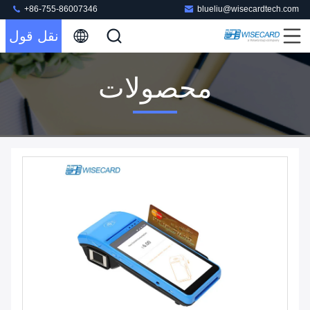
+86-755-86007346
blueliu@wisecardtech.com
نقل قول
محصولات