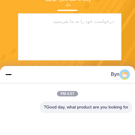
داد.
ارسال
Byn
4:07 PM
Good day, what product are you looking for?
Wisecard Technology Co., Ltd.
blueliu@wisecardtech.com