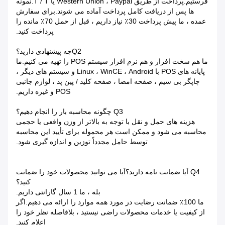
فرستیم.پرداخت از طریق Western Union ، Paypal یا T / T.نمونه
ها پس از دریافت کامل پرداخت آماده می شوند.برای سفارش
عمده ، ما پیش پرداخت 30٪ نیاز داریم ، قبل از حمل 70٪ مانده را
پرداخت کنید.
Q2چه پیشنهادی دارید؟
ما هم سخت افزار و هم نرم افزار سیستم POS را تهیه می کنیم.ما
پایانه های POS با Linux ، WinCE ، Android و سیستم های دیگر ،
چاپگر بی سیم ، صفحه امضا ، صفحه کلید / پین پد ، لوازم جانبی
POS و غیره داریم.
Q3 چگونه محاسبه بار را انجام دهیم؟
هزینه های حمل و نقل با توجه به بالاتر از وزن واقعی یا حجمی
محاسبه می شود و ممکن است هر محموله برای تأیید این محاسبه
توسط حامل مجدداً توزین و اندازه گیری شود.
Q4 آیا ضمانت نامه دارید؟آیا می توانید محصولات خود را ضمانت
کنید؟
بله ، ما 1 سال گارانتی داریم.
ما 100٪ ضمانت رضایت در مورد همه موارد را ارائه می دهیم.اگر
از کیفیت یا خدمات محصولات راضی نیستید ، بلافاصله نظر خود را
اعلام کنید.