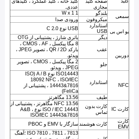
کلید
صفحه کلید
کلید خانه ، کلید عملکرد ، کلیدهای
مجازی
عددی.
1 W x 1
بلندگو
سمعی
میکروفون
ورودی صدا
استاندارد
USB نوع C 2.0
USB
یو اس بی
دیگر
باتری شارژ ، پشتیبانی از OTG
8 مگا پیکسل ، CMOS ، AF ،
عقب
بارکد QR / 2D ، تصویر JPEG ،
دوربین
ویدئو.
2 مگا پیکسل ، CMOS ، تصویر
جلو
JPEG ، ویدئو.
ISO14443 نوع A / B (ISO
18092 NFC ، ISO/IEC
استاندارد
NFC
14443&7816 ، پشتیبانی از
FeliCa)
طیف
13.56 مگاهرتز
NFC 13.56 مگاهرتز ، پشتیبانی از
کارت بدون
کارت IC
ISO / IEC 14443 نوع A&B ،
تماس
ISO/IEC 14443&7816
کارت
کارت هوشمند
سازگار با EMV و PBOC
EMV
ISO 7810 ، 7811 ، 7813 ؛آهنگ
کارت
سه گانه ، دو جهته ؛سرعت