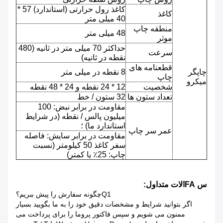
کاغذ رول حرارتی (استاندارد) 57 *
کاغذ
40 میلی متر
منطقه چاپ
48 میلی متر
موثر
حداکثر 70 میلی متر در ثانیه (480
سرعت
نقطه در ثانیه)
قطعنامه های
چاپگر
8 نقطه در میلی متر
چاپ
میکرو
شخصیت
12 * 24 نقطه و 24 * 48 نقطه
تعداد ستون ها
32 ستون / خط
مقاومت در برابر نبض: 100
میلیون پالس / نقطه (در شرایط
استاندارد ما) ؛
عمر سر چاپ
مقاومت در برابر سایش: فاصله
سفر کاغذ 50 کیلومتر (نسبت
چاپ: 25٪ یا کمتر)
س FAالات متداول:
Q1چگونه سفارش را پیش ببریم؟
اگر بتوانید شرایط و مشخصات دقیق خود را به ما بگویید بسیار
ممنون می شویم و سپس فاکتور پروما را برای پرداخت می