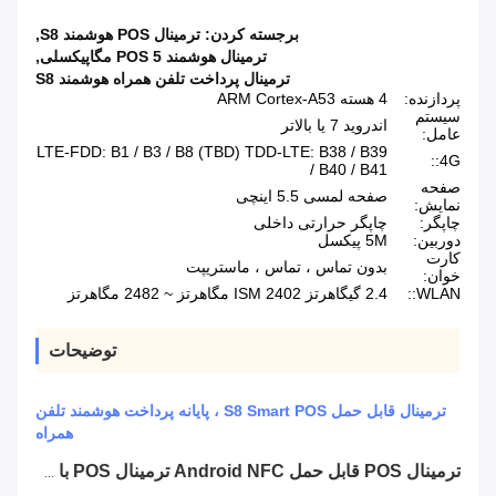
برجسته کردن:
ترمینال POS هوشمند S8
,
ترمینال هوشمند POS 5 مگاپیکسلی
,
ترمینال پرداخت تلفن همراه هوشمند S8
پردازنده:
4 هسته ARM Cortex-A53
سیستم
اندروید 7 یا بالاتر
عامل:
LTE-FDD: B1 / B3 / B8 (TBD) TDD-LTE: B38 / B39
4G::
/ B40 / B41
صفحه
صفحه لمسی 5.5 اینچی
نمایش:
چاپگر:
چاپگر حرارتی داخلی
دوربین:
5M پیکسل
کارت
بدون تماس ، تماس ، ماستریپت
خوان:
WLAN::
2.4 گیگاهرتز ISM 2402 مگاهرتز ~ 2482 مگاهرتز
توضیحات
ترمینال قابل حمل S8 Smart POS ، پایانه پرداخت هوشمند تلفن
همراه
ترمینال POS قابل حمل Android NFC ترمینال POS با خواننده اثر انگشت