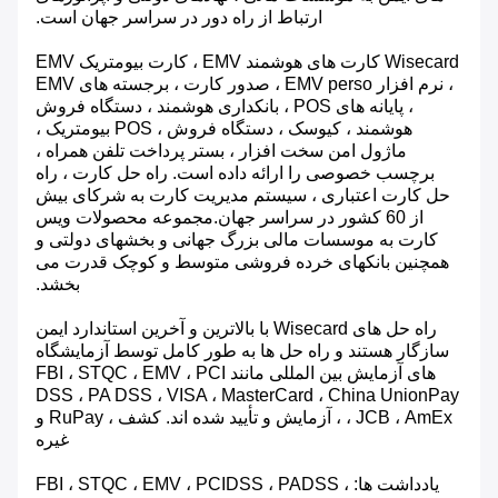
ارتباط از راه دور در سراسر جهان است.
Wisecard کارت های هوشمند EMV ، کارت بیومتریک EMV
، نرم افزار EMV perso ، صدور کارت ، برجسته های EMV
، پایانه های POS ، بانکداری هوشمند ، دستگاه فروش
هوشمند ، کیوسک ، دستگاه فروش ، POS بیومتریک ،
ماژول امن سخت افزار ، بستر پرداخت تلفن همراه ،
برچسب خصوصی را ارائه داده است. راه حل کارت ، راه
حل کارت اعتباری ، سیستم مدیریت کارت به شرکای بیش
از 60 کشور در سراسر جهان.مجموعه محصولات ویس
کارت به موسسات مالی بزرگ جهانی و بخشهای دولتی و
همچنین بانکهای خرده فروشی متوسط ​​و کوچک قدرت می
بخشد.
راه حل های Wisecard با بالاترین و آخرین استاندارد ایمن
سازگار هستند و راه حل ها به طور کامل توسط آزمایشگاه
های آزمایش بین المللی مانند FBI ، STQC ، EMV ، PCI
DSS ، PA DSS ، VISA ، MasterCard ، China UnionPay
، JCB ، AmEx ، آزمایش و تأیید شده اند. کشف ، RuPay و
غیره
یادداشت ها: FBI ، STQC ، EMV ، PCIDSS ، PADSS ،