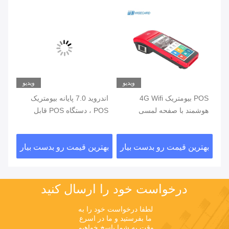
یو
ویدیو
ویدیو
ی
POS بیومتریک 4G Wifi
اندروید 7.0 پایانه بیومتریک
هوشمند با صفحه لمسی
POS ، دستگاه POS قابل
خواننده اثر انگشت
حمل با چاپگر داخلی
اثر
ار
بهترین قیمت رو بدست بیار
بهترین قیمت رو بدست بیار
بهت
درخواست خود را ارسال کنید
لطفا درخواست خود را به 
ما بفرستید و ما در اسرع 
وقت به شما پاسخ خواهیم 