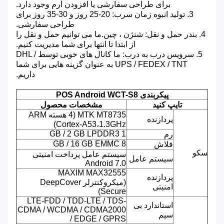
برای طراحی سفارشی یا افزودن آرم وجود دارد.
3. تولید انبوه زمان سرب: 20-25 روز و 30-35 روز برای
طراحی سفارشی.
4. بندر حمل و نقل: شنژن ، چین.ما می توانیم حمل و نقل را
از ابتدا تا انتها برای شما مدیریت کنیم.
5. سرویس درب به درب: ما کانال های خوبی توسط DHL /
UPS / FEDEX / TNT به عنوان گزینه هایی برای شما
داریم.
پیکربندی POS Android WCT-S8
تایپ کنید
مشخصات محصول
MTK MT8735 (4 هسته ARM
پردازنده
Cortex-A53،1.3GHz)
1 GB / 2 GB LPDDR3
رم
8 GB / 16 GB EMMC
فلاش
سکو
سیستم عامل پرداخت امنیتی
سیستم عامل
Android 7.0
MAXIM MAX32555
پردازنده
(میکروکنترلر DeepCover
امنیتی
Secure)
LTE-FDD / TDD-LTE / TDS-
استاندارد بی
CDMA / WCDMA / CDMA2000
سیم
/ EDGE / GPRS