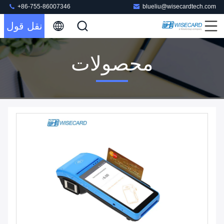
+86-755-86007346
blueliu@wisecardtech.com
نقل قول
محصولات