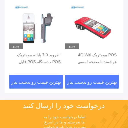
یو
ویدیو
ویدیو
ی
POS بیومتریک 4G Wifi
اندروید 7.0 پایانه بیومتریک
هوشمند با صفحه لمسی
POS ، دستگاه POS قابل
خواننده اثر انگشت
حمل با چاپگر داخلی
اثر
ار
بهترین قیمت رو بدست بیار
بهترین قیمت رو بدست بیار
بهت
درخواست خود را ارسال کنید
لطفا درخواست خود را به 
ما بفرستید و ما در اسرع 
وقت به شما پاسخ خواهیم 