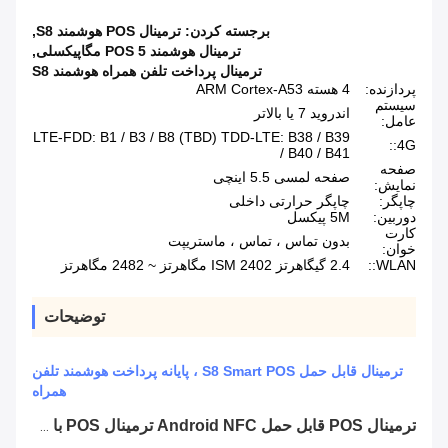
برجسته کردن:
ترمینال POS هوشمند S8
,
ترمینال هوشمند POS 5 مگاپیکسلی
,
ترمینال پرداخت تلفن همراه هوشمند S8
پردازنده:
4 هسته ARM Cortex-A53
سیستم
اندروید 7 یا بالاتر
عامل:
LTE-FDD: B1 / B3 / B8 (TBD) TDD-LTE: B38 / B39
4G::
/ B40 / B41
صفحه
صفحه لمسی 5.5 اینچی
نمایش:
چاپگر:
چاپگر حرارتی داخلی
دوربین:
5M پیکسل
کارت
بدون تماس ، تماس ، ماستریپت
خوان:
WLAN::
2.4 گیگاهرتز ISM 2402 مگاهرتز ~ 2482 مگاهرتز
توضیحات
ترمینال قابل حمل S8 Smart POS ، پایانه پرداخت هوشمند تلفن
همراه
ترمینال POS قابل حمل Android NFC ترمینال POS با خواننده اثر انگشت