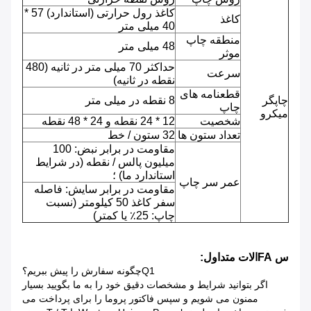
کاغذ رول حرارتی (استاندارد) 57 *
کاغذ
40 میلی متر
منطقه چاپ
48 میلی متر
موثر
حداکثر 70 میلی متر در ثانیه (480
سرعت
نقطه در ثانیه)
قطعنامه های
چاپگر
8 نقطه در میلی متر
چاپ
میکرو
شخصیت
12 * 24 نقطه و 24 * 48 نقطه
تعداد ستون ها
32 ستون / خط
مقاومت در برابر نبض: 100
میلیون پالس / نقطه (در شرایط
استاندارد ما) ؛
عمر سر چاپ
مقاومت در برابر سایش: فاصله
سفر کاغذ 50 کیلومتر (نسبت
چاپ: 25٪ یا کمتر)
س FAالات متداول:
Q1چگونه سفارش را پیش ببریم؟
اگر بتوانید شرایط و مشخصات دقیق خود را به ما بگویید بسیار
ممنون می شویم و سپس فاکتور پروما را برای پرداخت می