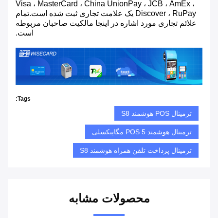
Visa ، MasterCard ، China UnionPay ، JCB ، AmEx ،
Discover ، RuPay یک علامت تجاری ثبت شده است.تمام
علائم تجاری مورد اشاره در اینجا مالکیت صاحبان مربوطه
است.
Tags:
ترمینال POS هوشمند S8
ترمینال هوشمند POS 5 مگاپیکسلی
ترمینال پرداخت تلفن همراه هوشمند S8
محصولات مشابه