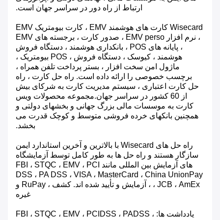
ارتباط از راه دور در سراسر جهان است.
Wisecard کارت های هوشمند EMV ، کارت بیومتریک EMV
، نرم افزار EMV perso ، صدور کارت ، برجسته های EMV
، پایانه های POS ، بانکداری هوشمند ، دستگاه فروش
هوشمند ، کیوسک ، دستگاه فروش ، POS بیومتریک ،
ماژول امن سخت افزار ، بستر پرداخت تلفن همراه ،
برچسب خصوصی را ارائه داده است. راه حل کارت ، راه
حل کارت اعتباری ، سیستم مدیریت کارت به شرکای بیش
از 60 کشور در سراسر جهان.مجموعه محصولات ویس
کارت به موسسات مالی بزرگ جهانی و بخشهای دولتی و
همچنین بانکهای خرده فروشی متوسط ​​و کوچک قدرت می
بخشد.
راه حل های Wisecard با بالاترین و آخرین استاندارد ایمن
سازگار هستند و راه حل ها به طور کامل توسط آزمایشگاه
های آزمایش بین المللی مانند FBI ، STQC ، EMV ، PCI
DSS ، PA DSS ، VISA ، MasterCard ، China UnionPay
، JCB ، AmEx ، آزمایش و تأیید شده اند. کشف ، RuPay و
غیره
یادداشت ها: FBI ، STQC ، EMV ، PCIDSS ، PADSS ،