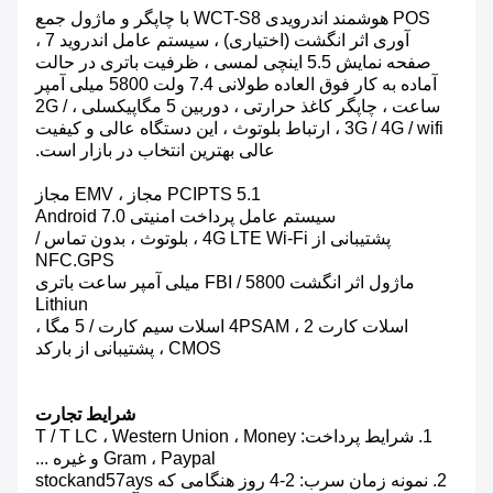
POS هوشمند اندرویدی WCT-S8 با چاپگر و ماژول جمع
آوری اثر انگشت (اختیاری) ، سیستم عامل اندروید 7 ،
صفحه نمایش 5.5 اینچی لمسی ، ظرفیت باتری در حالت
آماده به کار فوق العاده طولانی 7.4 ولت 5800 میلی آمپر
ساعت ، چاپگر کاغذ حرارتی ، دوربین 5 مگاپیکسلی ، 2G /
3G / 4G / wifi ، ارتباط بلوتوث ، این دستگاه عالی و کیفیت
عالی بهترین انتخاب در بازار است.
PCIPTS 5.1 مجاز ، EMV مجاز
سیستم عامل پرداخت امنیتی Android 7.0
پشتیبانی از 4G LTE Wi-Fi ، بلوتوث ، بدون تماس /
NFC.GPS
ماژول اثر انگشت FBI / 5800 میلی آمپر ساعت باتری
Lithiun
اسلات کارت 4PSAM ، 2 اسلات سیم کارت / 5 مگا ،
CMOS ، پشتیبانی از بارکد
شرایط تجارت
1. شرایط پرداخت: T / T LC ، Western Union ، Money
Gram ، Paypal و غیره ...
2. نمونه زمان سرب: 2-4 روز هنگامی که stockand57ays