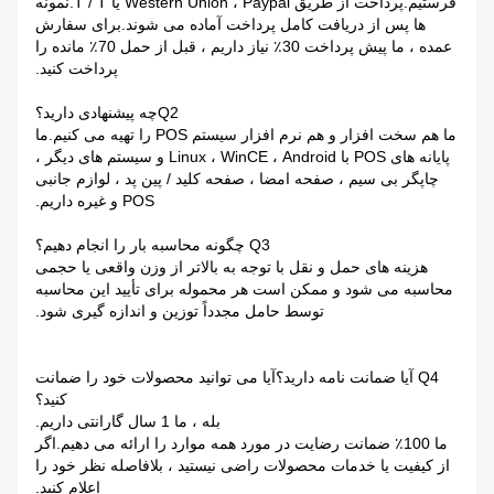
فرستیم.پرداخت از طریق Western Union ، Paypal یا T / T.نمونه
ها پس از دریافت کامل پرداخت آماده می شوند.برای سفارش
عمده ، ما پیش پرداخت 30٪ نیاز داریم ، قبل از حمل 70٪ مانده را
پرداخت کنید.
Q2چه پیشنهادی دارید؟
ما هم سخت افزار و هم نرم افزار سیستم POS را تهیه می کنیم.ما
پایانه های POS با Linux ، WinCE ، Android و سیستم های دیگر ،
چاپگر بی سیم ، صفحه امضا ، صفحه کلید / پین پد ، لوازم جانبی
POS و غیره داریم.
Q3 چگونه محاسبه بار را انجام دهیم؟
هزینه های حمل و نقل با توجه به بالاتر از وزن واقعی یا حجمی
محاسبه می شود و ممکن است هر محموله برای تأیید این محاسبه
توسط حامل مجدداً توزین و اندازه گیری شود.
Q4 آیا ضمانت نامه دارید؟آیا می توانید محصولات خود را ضمانت
کنید؟
بله ، ما 1 سال گارانتی داریم.
ما 100٪ ضمانت رضایت در مورد همه موارد را ارائه می دهیم.اگر
از کیفیت یا خدمات محصولات راضی نیستید ، بلافاصله نظر خود را
اعلام کنید.