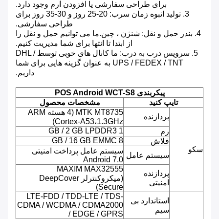
برای طراحی سفارشی یا افزودن آرم وجود دارد.
3. تولید انبوه زمان سرب: 20-25 روز و 30-35 روز برای
طراحی سفارشی.
4. بندر حمل و نقل: شنژن ، چین.ما می توانیم حمل و نقل را
از ابتدا تا انتها برای شما مدیریت کنیم.
5. سرویس درب به درب: ما کانال های خوبی توسط DHL /
UPS / FEDEX / TNT به عنوان گزینه هایی برای شما
داریم.
پیکربندی POS Android WCT-S8
تایپ کنید
مشخصات محصول
MTK MT8735 (4 هسته ARM
پردازنده
Cortex-A53،1.3GHz)
1 GB / 2 GB LPDDR3
رم
8 GB / 16 GB EMMC
فلاش
سکو
سیستم عامل پرداخت امنیتی
سیستم عامل
Android 7.0
MAXIM MAX32555
پردازنده
(میکروکنترلر DeepCover
امنیتی
Secure)
LTE-FDD / TDD-LTE / TDS-
استاندارد بی
CDMA / WCDMA / CDMA2000
سیم
/ EDGE / GPRS