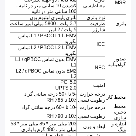
MSR
مغناطیسی
کشیدن 10 سانتی متر در ثانیه -
100 سانتی متر در ثانیه
نوع باتری
باتری پلیمری لیتیوم یون
باتری
ظرفیت
3.7 ولت ، 5800 میلی آمپر ساعت
شارژر
5 ولت / 2 آمپر
EMV با L1 / PBCO L1 تماس
بگیرید
ICC
EMV با L2 / PBOC L2 تماس
بگیرید
صدور
EMV بدون تماس L1 / qPBOC
گواهینامه
L1
NFC
EM2 بدون تماس L2 / qPBOC
L2
PCI 5.0
امنیت
UPTS 2.0
درجه حرارت
-5 تا +50 درجه سانتی گراد
محیط کار
رطوبت نسبی
10٪ تا 85٪ RH
محیط
درجه حرارت
-10 تا +60 درجه سانتی گراد
ذخیره
رطوبت نسبی
10٪ تا 90٪ RH
سازی
اندازه و
203 میلی متر * 85 میلی متر * 53
ابعاد و وزن
ویگ
میلی متر ، 480 گرم با باتری
روش چاپ
روش نقطه حرارتی