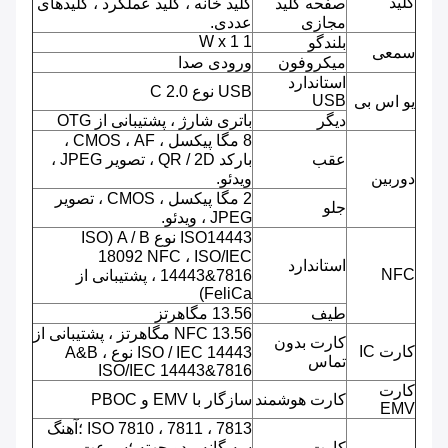
کلید
صفحه کلید
کلید خانه ، کلید عملکرد ، کلیدهای
مجازی
عددی.
1 W x 1
بلندگو
سمعی
میکروفون
ورودی صدا
استاندارد
USB نوع C 2.0
USB
یو اس بی
دیگر
باتری شارژ ، پشتیبانی از OTG
8 مگا پیکسل ، CMOS ، AF ،
عقب
بارکد QR / 2D ، تصویر JPEG ،
دوربین
ویدئو.
2 مگا پیکسل ، CMOS ، تصویر
جلو
JPEG ، ویدئو.
ISO14443 نوع A / B (ISO
18092 NFC ، ISO/IEC
استاندارد
NFC
14443&7816 ، پشتیبانی از
FeliCa)
طیف
13.56 مگاهرتز
NFC 13.56 مگاهرتز ، پشتیبانی از
کارت بدون
کارت IC
ISO / IEC 14443 نوع A&B ،
تماس
ISO/IEC 14443&7816
کارت
کارت هوشمند
سازگار با EMV و PBOC
EMV
ISO 7810 ، 7811 ، 7813 ؛آهنگ
کارت
سه گانه ، دو جهته ؛سرعت