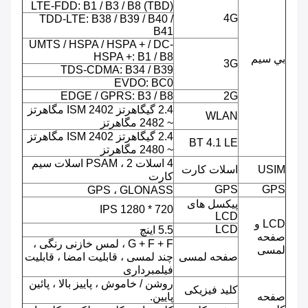
LTE-FDD: B1 / B3 / B8 (TBD)
4G
TDD-LTE: B38 / B39 / B40 /
B41
UMTS / HSPA / HSPA + / DC-
HSPA +: B1 / B8
بي سيم
3G
TDS-CDMA: B34 / B39
EVDO: BC0
EDGE / GPRS: B3 / B8
2G
2.4 گیگاهرتز ISM 2402 مگاهرتز
WLAN
~ 2482 مگاهرتز
2.4 گیگاهرتز ISM 2402 مگاهرتز
BT 4.1 LE
~ 2480 مگاهرتز
4 اسلات PSAM ، 2 اسلات سیم
USIM
اسلات کارت
کارت
GPS
GPS
GPS ، GLONASS
پیکسل های
720 * 1280 IPS
LCD
LCD و
LCD
5.5 اینچ
صفحه
G + F + F ، لمس خازنی رنگی ،
لمسی
صفحه لمسی
چند لمسی ، قابلیت امضا ، قابلیت
فیلمبرداری
روشن / خاموش ، پاییز بالا ، پائین
کلید فیزیکی
صفحه
پایین.