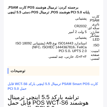
برجسته کردن:
ترمینال هوشمند POS کارت PSAM
,
پایانه PCI 5.0 هوشمند POS
,
ترمینال POS دستی 5.5 اینچی
کارت
پشتیبانی
PSAM:
باتری
CR2032
سکه ای:
شارژر:
5 ولت 2 آمپر
نشانگر
پشتیبانی
LED:
استاندارد ISO14443 نوع A/B (پشتیبانی ISO 18092
ISO:
NFC، ISO/IEC 14443&7816، FeliCa)
امنیت:
PCI 5.0، UPTS 2.0
صفحه
G+F+F، خازنی، چند لمسی.
لمسی:
توضیحات
کارت PSAM Smart POS ترمینال 5.5 اینچی بارکد WCT-S6 قابل
حمل PCI 5.0
تراشه بارکد 5.5 اینچی ترمینال
هوشمند POS WCT-S6 قابل حمل