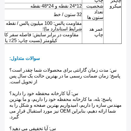
چاپ
چاپگر
میکرو
شخصیت
12*24 نقطه و 24*48 نقطه
تعداد
32 ستون / خط
ستون ها
مقاومت پالس: 100 میلیون پالس / نقطه 
شرایط استاندارد ما)؛
عمر هد
چاپ
کیلومتر (نسبت چاپ: 25٪ یا کمتر)
سوالات متداول:
س: مدت زمان گارانتی برای محصولات شما چقدر است؟
پاسخ: زمان ضمانت رسمی ما در بهترین حالت یک سال پس
از تحویل است.
س: آیا کارخانه محفظه خود را دارید؟
پاسخ: بله، ما کارخانه محفظه خود را داریم، و ما بهترین
مهندس سازه را داریم، امیدواریم بهترین صفحه و شکل را به
شما ارائه دهیم، بنابراین OEM نیز مورد استقبال قرار می
گیرد.
س: آیا تخفیفی می دهید؟