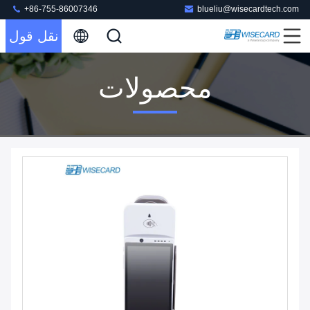
+86-755-86007346
blueliu@wisecardtech.com
نقل قول
محصولات