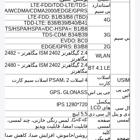
استاندارد
LTE-FDD/TDD-LTE/TDS-
MA/WCDMA/CDMA2000/EDGE/GPRS
بی سیم
LTE-FDD: B1/B3/B8 (TBD)
4G
TDD-LTE: B38/B39/B40/B41
UMTS/HSPA/HSPA+/DC-HSPA+: B1/B8
TDS-CDM: B34/B39
3G
بي سيم
EVDO: BC0
EDGE/GPRS: B3/B8
2G
2.4 گیگاهرتز ISM 2402 مگاهرتز ~ 2482
WLAN
مگاهرتز
2.4 گیگاهرتز ISM 2402 مگاهرتز ~ 2480
BT 4.1 LE
مگاهرتز
اسلات
USIM
4 اسلات PSAM، 2 اسلات سیم کارت
کارت
جی پی
جی پی اس
GPS، GLONASS
اس
پیکسل
720*1280 IPS
های LCD
ال سی
دی و پنل
ال سی دی
5.5 اینچ
لمسی
صفحه
G+F+F، لمس رنگی خازنی، چند لمسی،
لمسی
قابلیت امضا، قابلیت ویدیو
کلید
روشن/خاموش، افزایش صدا، کاهش صدا.
صفحه
فیزیکی