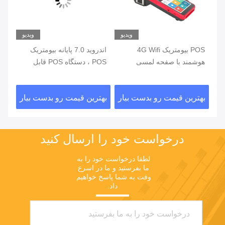
یو
ویدیو
ویدیو
ی
POS بیومتریک 4G Wifi
اندروید 7.0 پایانه بیومتریک
هوشمند با صفحه لمسی
POS ، دستگاه POS قابل
خواننده اثر انگشت
حمل با چاپگر داخلی
اثر
ار
بهترین قیمت رو بدست بیار
بهترین قیمت رو بدست بیار
بهت
درخواست خود را ارسال کنید
لطفا درخواست خود را به 
ما بفرستید و ما در اسرع 
وقت به شما پاسخ خواهیم 
داد.