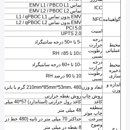
تماس EMV L1 / PBCO L1
ICC
تماس EMV L2 / PBOC L2
EMV بدون تماس L1 / qPBOC L1
گواهینامه
NFC
EMV بدون تماس L2 / qPBOC L2
PCI 5.0
امنیت
UPTS 2.0
درجه
-5 تا +50 درجه سانتیگراد
محیط
حرارت
عملیاتی
رطوبت
10٪ تا 85٪ RH
نسبی
درجه
-10 تا +60 درجه سانتیگراد
محیط
حرارت
ذخیره
رطوبت
سازی
10 تا 90 درصد RH
نسبی
اندازه و
ابعاد و وزن
210mm*85mm*53mm، 480 گرم با باتری
وزن
روش چاپ
روش نقطه حرارتی
کاغذ
کاغذ رول حرارتی (استاندارد) 57*40 میلی متر
منطقه
48 میلی متر
چاپ موثر
سرعت
حداکثر 70 میلی متر در ثانیه (480 خط در ثانیه)
وضوح
8 نقطه در میلی متر