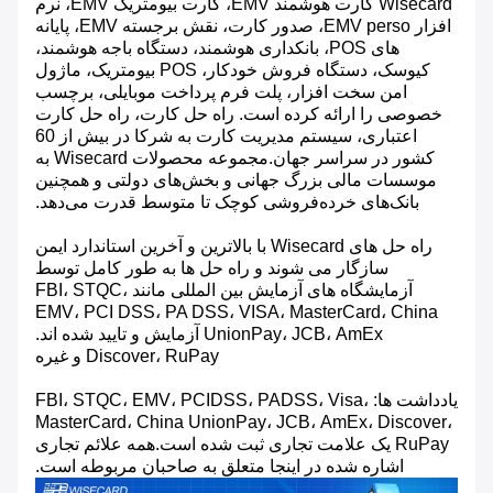
Wisecard کارت هوشمند EMV، کارت بیومتریک EMV، نرم
افزار EMV perso، صدور کارت، نقش برجسته EMV، پایانه
های POS، بانکداری هوشمند، دستگاه باجه هوشمند،
کیوسک، دستگاه فروش خودکار، POS بیومتریک، ماژول
امن سخت افزار، پلت فرم پرداخت موبایلی، برچسب
خصوصی را ارائه کرده است. راه حل کارت، راه حل کارت
اعتباری، سیستم مدیریت کارت به شرکا در بیش از 60
کشور در سراسر جهان.مجموعه محصولات Wisecard به
موسسات مالی بزرگ جهانی و بخش‌های دولتی و همچنین
بانک‌های خرده‌فروشی کوچک تا متوسط ​​قدرت می‌دهد.
راه حل های Wisecard با بالاترین و آخرین استاندارد ایمن
سازگار می شوند و راه حل ها به طور کامل توسط
آزمایشگاه های آزمایش بین المللی مانند FBI، STQC،
EMV، PCI DSS، PA DSS، VISA، MasterCard، China
UnionPay، JCB، AmEx آزمایش و تایید شده اند.
Discover، RuPay و غیره
یادداشت ها: FBI، STQC، EMV، PCIDSS، PADSS، Visa،
MasterCard، China UnionPay، JCB، AmEx، Discover،
RuPay یک علامت تجاری ثبت شده است.همه علائم تجاری
اشاره شده در اینجا متعلق به صاحبان مربوطه است.