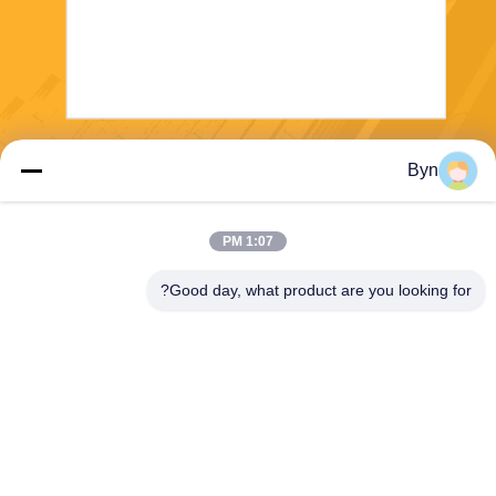
ارسال
Byn
1:07 PM
Good day, what product are you looking for?
Wisecard Technology Co., Ltd.
blueliu@wisecardtech.com
+86-755-86007346
B1303 ، ساختمان فناوری Chu
angyi ، خیابان Gaoxin C. 1st
Ave ، Nanshan ، شنژن ، گوان