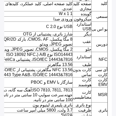
کلید
صفحه کلید
کلید صفحه اصلی، کلید عملکرد، کلیدهای
مجازی
عددی.
1 W x 1
گوینده
سمعی
میکروفون
ورودی صدا
استاندارد
USB نوع C 2.0
USB
یو اس بی
دیگر
شارژ باتری، پشتیبانی از OTG
8 مگا پیکسل، CMOS، AF، بارکد QR/2D،
عقب
دوربین
تصویر JPEG، ویدئو.
جلو
2 مگا پیکسل، CMOS، تصویر JPEG، ویدئو.
ISO14443 نوع A/B (ISO 18092 NFC،
استاندارد
NFC
ISO/IEC 14443&7816، پشتیبانی FeliCa)
طیف
13.56 مگاهرتز
آی سی
کارت بدون
NFC 13.56 مگاهرتز، پشتیبانی از ISO/IEC
کارت
تماس
14443 Type A&B، ISO/IEC 14443&7816
کارت
کارت
سازگار با EMV و PBOC
EMV
هوشمند
ISO 7810, 7811, 7813;آهنگ سه گانه، دو
کارت
MSR
جهته.سرعت سوایپ 10 سانتی متر در ثانیه 
مغناطیسی
100 سانتی متر در ثانیه.
نوع باتری
باتری پلیمری لیتیوم یون
باتری
ظرفیت
3.7 ولت، 5800 میلی آمپر ساعت
5V/2A
شارژر