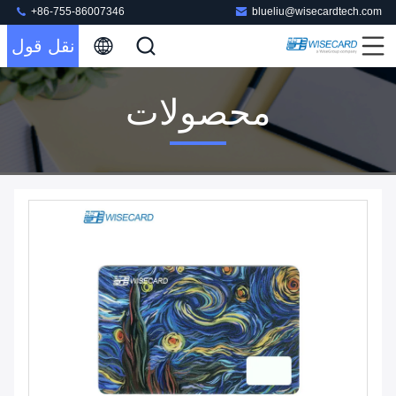
+86-755-86007346
blueliu@wisecardtech.com
نقل قول
محصولات