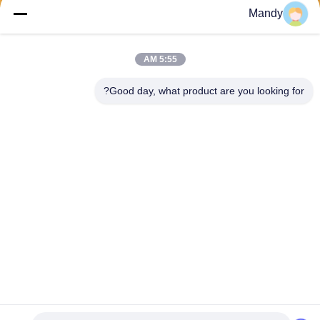
ارسال
Mandy
5:55 AM
Good day, what product are you looking for?
Wisecard Technology Co., Ltd.
blueliu@wisecardtech.com
+86-755-86007346
B1303 ، ساختمان فناوری Chu
angyi ، خیابان Gaoxin C. 1st
Ave ، Nanshan ، شنژن ، گوان
گدونگ ، 518057 ، چین
چین خوب کیفیت راه حل های کارت هوشمند عرضه کننده. حقوق چاپ 2026
Wisecard Technology Co., Ltd. . همه حقوق محفوظ است