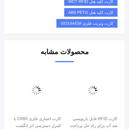
کارت کلید هتل WCT RFID
کارت کلید هتل ABS PETG
کارت ویزیت فلزی ISO14443A
محصولات مشابه
کارت RFID قابل بازنویسی
کارت اعتباری فلزی CR80 با
کنت
ضد آب برای راه حل پرداخت
کنترل دسترسی اثر انگشت
هوش