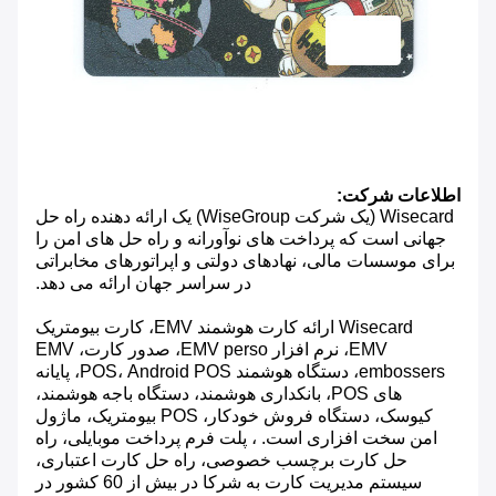
اطلاعات شرکت:
Wisecard (یک شرکت WiseGroup) یک ارائه دهنده راه حل
جهانی است که پرداخت های نوآورانه و راه حل های امن را
برای موسسات مالی، نهادهای دولتی و اپراتورهای مخابراتی
در سراسر جهان ارائه می دهد.
Wisecard ارائه کارت هوشمند EMV، کارت بیومتریک
EMV، نرم افزار EMV perso، صدور کارت، EMV
embossers، دستگاه هوشمند POS، Android POS، پایانه
های POS، بانکداری هوشمند، دستگاه باجه هوشمند،
کیوسک، دستگاه فروش خودکار، POS بیومتریک، ماژول
امن سخت افزاری است. ، پلت فرم پرداخت موبایلی، راه
حل کارت برچسب خصوصی، راه حل کارت اعتباری،
سیستم مدیریت کارت به شرکا در بیش از 60 کشور در