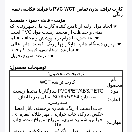
کارت تراشه بدون تماس PVC WCT با فرآیند عکاسی نیمه
رنگی:
مزیت - فایده - سود - منفعت:
★ اتخاذ مواد اولیه از تامین کننده کارت ملی شهروندی که
ایمنی و حفاظت از محیط زیست مواد PVC است.
★ ضد خش، با دوام تر با پوشش و محافظ فیلم.
★ بهترین دستگاه چاپ: چاپگر چهار رنگ، کیفیت چاپ عالی.
★ سازنده، سفارشی، قیمت کارخانه.
★ سرعت سریع تحویل.
توضیحات محصول:
توضیحات محصول:
نام
کارت تراشه WCT
محصول:
مواد:
PVC/PET/ABS/PETG سازگار با محیط زیست.
استاندارد ISO 85.5 * 54 میلی متر یا اندازه
اندازه:
سفارشی.
چاپ افست 4 رنگ، شماره برجسته، پانل امضا،
عکس، بارکد، چاپ حرارتی، مهر طلایی/نقره ای،
خراش، شماره سری، سوراخ سوراخ شده، چاپ
مهارت:
UV.
چاپ افست تمام رنگی/-چاپ سیلک/-پس زمینه