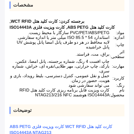
مشخصات
برجسته کردن:
کارت کلید هتل WCT RFID
,
کارت کلید هتل ABS PETG
,
کارت ویزیت فلزی ISO14443A
مواد:
PVC/PET/ABS/PETG سازگار با محیط زیست.
اندازه:
استاندارد ISO 85.5 * 54 میلی متر یا اندازه سفارشی.
لایه محافظ در هر دو طرف پانل امضا پانل پوشش UV
چاپ:
پانل خراشیده
اثر
براق، مت، فراستد.
سطحی:
چاپ افست 4 رنگ، شماره برجسته، پانل امضا، عکس،
مهارت:
بارکد، چاپ حرارتی، مهر طلایی/نقره ای، خراش، شماره
سری،
حمل و نقل عمومی، کنترل دسترسی، بلیط رویداد، بازی و
کاربرد:
هویت، حضور در زمان.
رنگ:
می تواند سفارشی شود
نام
کارت ویزیت قابل برنامه ریزی کارت کلید هتل RFID
محصول:
ISO14443A هوشمند NTAG213/216 NFC
توضیحات
کارت کلید هتل WCT RFID کارت ویزیت فلزی ABS PETG
ISO14443A NTAG213