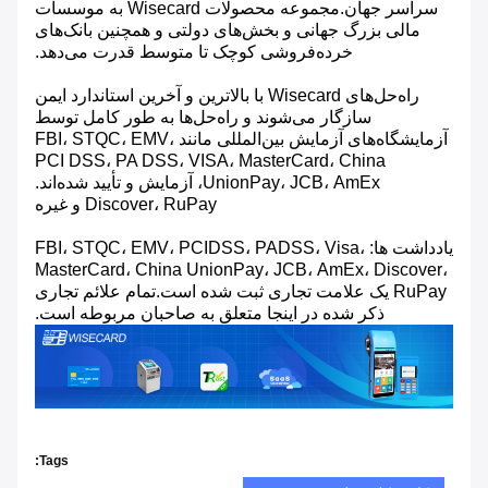
سراسر جهان.مجموعه محصولات Wisecard به موسسات
مالی بزرگ جهانی و بخش‌های دولتی و همچنین بانک‌های
خرده‌فروشی کوچک تا متوسط ​​قدرت می‌دهد.
راه‌حل‌های Wisecard با بالاترین و آخرین استاندارد ایمن
سازگار می‌شوند و راه‌حل‌ها به طور کامل توسط
آزمایشگاه‌های آزمایش بین‌المللی مانند FBI، STQC، EMV،
PCI DSS، PA DSS، VISA، MasterCard، China
UnionPay، JCB، AmEx، آزمایش و تأیید شده‌اند.
Discover، RuPay و غیره
یادداشت ها: FBI، STQC، EMV، PCIDSS، PADSS، Visa،
MasterCard، China UnionPay، JCB، AmEx، Discover،
RuPay یک علامت تجاری ثبت شده است.تمام علائم تجاری
ذکر شده در اینجا متعلق به صاحبان مربوطه است.
Tags: