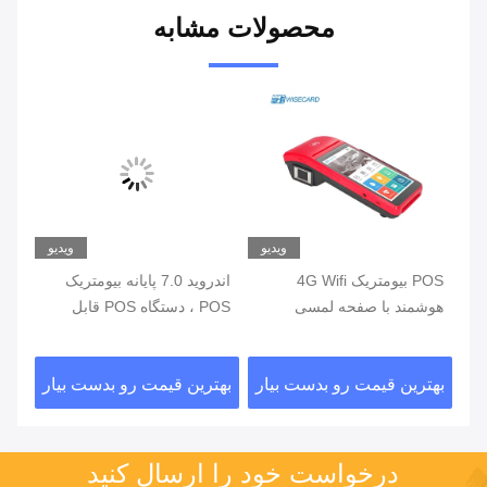
محصولات مشابه
یو
ویدیو
ویدیو
ی
POS بیومتریک 4G Wifi
اندروید 7.0 پایانه بیومتریک
هوشمند با صفحه لمسی
POS ، دستگاه POS قابل
خواننده اثر انگشت
حمل با چاپگر داخلی
اثر
ار
بهترین قیمت رو بدست بیار
بهترین قیمت رو بدست بیار
بهت
درخواست خود را ارسال کنید