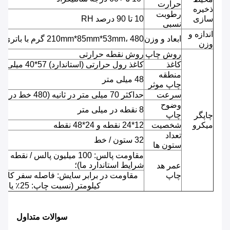
حرارت
ذخیره
رطوبت
سازی
10 تا 90 درصد RH
نسبی
اندازه و
ابعاد و وزن
210mm*85mm*53mm، 480 گرم با باتری
وزن
روش چاپ
روش نقطه حرارتی
کاغذ
کاغذ رول حرارتی (استاندارد) 57*40 میلی متر
منطقه
48 میلی متر
چاپ موثر
سرعت
حداکثر 70 میلی متر در ثانیه (480 خط در ثانیه)
وضوح
8 نقطه در میلی متر
چاپ
چاپگر
میکرو
شخصیت
12*24 نقطه و 24*48 نقطه
تعداد
32 ستون / خط
ستون ها
مقاومت پالس: 100 میلیون پالس / نقطه 
شرایط استاندارد ما)؛
عمر هد
چاپ
کیلومتر (نسبت چاپ: 25٪ یا کمتر)
سوالات متداول