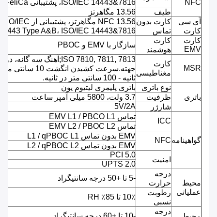
NFC
ISO/IEC 14443&7816، پشتیبانی FeliCa)
طیف
13.56 مگاهرتز
آی سی
کارت بدون
NFC 13.56 مگاهرتز، پشتیبانی از ISO/IEC
کارت
تماس
14443 Type A&B، ISO/IEC 14443&7816
کارت
کارت
سازگار با EMV و PBOC
EMV
هوشمند
ISO 7810, 7811, 7813;آهنگ سه گانه، دو
کارت
MSR
جهته.سرعت کشیدن انگشت 10 سانتی 
مغناطیسی
ثانیه - 100 سانتی متر در ثانیه.
نوع باتری
باتری پلیمری لیتیوم یون
باتری
ظرفیت
3.7 ولت، 5800 میلی آمپر ساعت
5V/2A
شارژر
تماس EMV L1 / PBCO L1
ICC
تماس EMV L2 / PBOC L2
EMV بدون تماس L1 / qPBOC L1
گواهینامه
NFC
EMV بدون تماس L2 / qPBOC L2
PCI 5.0
امنیت
UPTS 2.0
درجه
-5 تا +50 درجه سانتیگراد
محیط
حرارت
عملیاتی
رطوبت
10٪ تا 85٪ RH
نسبی
درجه
-10 تا +60 درجه سانتیگراد
محیط