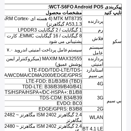
پیکربندی WCT-S6FO Android POS:
تایپ کنید
مشخصات محصول
MTK MT8735 (4 هسته ای ARM Cortex-
پردازنده
A53,1.3 گیگاهرتز)
رم
1 گیگابایت / 2 گیگابایت LPDDR3
8 گیگابایت / 16 گیگابایت EMMC، کارت F
فلاش
سکو
پشتیبانی می شود
سیستم
سیستم‌عامل پرداخت امنیتی اندروید ۷.۰
عامل
پردازنده
MAXIM MAX32555 (میکروکنترلر ایمن با
امنیتی
پوشش عمیق)
استاندارد
LTE-FDD/TDD-LTE/TDS-
MA/WCDMA/CDMA2000/EDGE/GPRS
بی سیم
LTE-FDD: B1/B3/B8 (TBD)
4G
TDD-LTE: B38/B39/B40/B41
UMTS/HSPA/HSPA+/DC-HSPA+: B1/B8
TDS-CDM: B34/B39
3G
بي سيم
EVDO: BC0
EDGE/GPRS: B3/B8
2G
2.4 گیگاهرتز ISM 2402 مگاهرتز ~ 2482
WLAN
مگاهرتز
2.4 گیگاهرتز ISM 2402 مگاهرتز ~ 2480
BT 4.1 LE