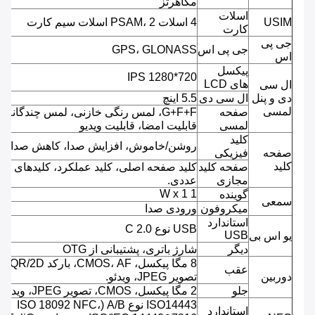
مگاهرتز
اسلات
USIM
4 اسلات PSAM، 2 اسلات سیم کارت
کارت
جی پی
جی پی اس
GPS، GLONASS
اس
پیکسل
720*1280 IPS
های LCD
ال سی
دی و پنل
ال سی دی
5.5 اینچ
لمسی
صفحه
G+F+F، لمس رنگی خازنی، لمس چندگانه،
لمسی
قابلیت امضا، قابلیت ویدیو
کلید
روشن/خاموش، افزایش صدا، کاهش صدا.
صفحه
فیزیکی
کلید
صفحه کلید
کلید صفحه اصلی، کلید عملکرد، کلیدهای
مجازی
عددی.
1 W x 1
گوینده
سمعی
میکروفون
ورودی صدا
استاندارد
USB نوع C 2.0
USB
یو اس بی
دیگر
شارژ باتری، پشتیبانی از OTG
8 مگا پیکسل، CMOS، AF، بارکد QR/2D،
عقب
دوربین
تصویر JPEG، ویدئو.
جلو
2 مگا پیکسل، CMOS، تصویر JPEG، ویدئو.
ISO14443 نوع A/B (ISO 18092 NFC،
استاندارد