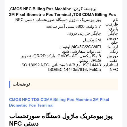
برجسته کردن:
CMOS NFC Billing Pos Machine
,
2M Pixel Biometric Pos Terminal
,
TDS CDMA Billing Pos
نام:
پوز بیومتریک ماژول دستگاه صورتحساب دستی NFC
ظرفیت
3.7 ولت، 5800 میلی آمپر ساعت
باتری:
چاپگر:
چاپگر حرارتی درونی
دوربین
2M پیکسل
جلو:
ارتباط:
4G/3G/2G/WIFI/بلوتوث
رنگ:
می تواند سفارشی شود
دوربین
8 مگا پیکسل، CMOS، AF، بارکد QR/2D، تصویر
عقب:
JPEG، ویدئو.
استاندارد
ISO14443 نوع A/B ( پشتیبانی ISO 18092 NFC،
ISO/IEC 14443&7816، FeliCa
NFC:
توضیحات
CMOS NFC TDS CDMA Billing Pos Machine 2M Pixel
Biometric Pos Terminal
پوز بیومتریک ماژول دستگاه صورتحساب
دستی NFC