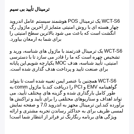
ترمینال تأیید بی سیم
WCT-S6 یک ترمینال POS هوشمند سیستم عامل اندروید
چهار هسته ای با روش امنیتی متمایز از آخرین ماژول رگ
انگشت است که باعث می شود بالاترین سطح امنیتی را
برای شما به ارمغان بیاورد.
WCT-S6 یک ترمینال قدرتمند با ماژول های شناسه، ورید و
تشخیص چهره است که ما را قادر می سازد تا با دسترسی
امنیتی، تأیید شناسه، هدف MOC یکپارچه شویم.این پایانه
برای صنعت تایید و پرداخت هدف گذاری شده است.
WCT-S6 همچنین با عنصر ایمن تعبیه شده است تا بتواند
گواهینامه EMV و PCI را دریافت کند.با ماژول comm به
طور کامل بارگذاری شده و گزینه های مختلف تأیید، می
تواند اهداف و سناریوهای مختلفی را برای تأیید و تراکنش ها
برآورده کند.این ترمینال مجهز به اندروید 7.0 و صفحه نمایش
لمسی ظریف برای به حداکثر رساندن تجربه مشتری و ارائه
ویژگی های برنامه رنگارنگ تر فراتر از انتظار شما است!