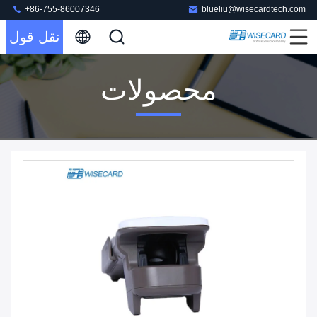
+86-755-86007346
blueliu@wisecardtech.com
نقل قول
محصولات