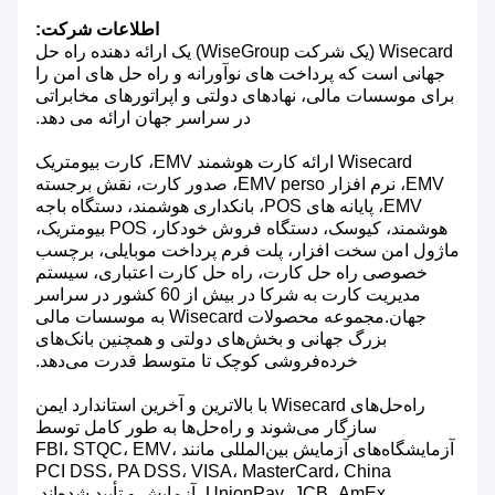
اطلاعات شرکت:
Wisecard (یک شرکت WiseGroup) یک ارائه دهنده راه حل
جهانی است که پرداخت های نوآورانه و راه حل های امن را
برای موسسات مالی، نهادهای دولتی و اپراتورهای مخابراتی
در سراسر جهان ارائه می دهد.
Wisecard ارائه کارت هوشمند EMV، کارت بیومتریک
EMV، نرم افزار EMV perso، صدور کارت، نقش برجسته
EMV، پایانه های POS، بانکداری هوشمند، دستگاه باجه
هوشمند، کیوسک، دستگاه فروش خودکار، POS بیومتریک،
ماژول امن سخت افزار، پلت فرم پرداخت موبایلی، برچسب
خصوصی راه حل کارت، راه حل کارت اعتباری، سیستم
مدیریت کارت به شرکا در بیش از 60 کشور در سراسر
جهان.مجموعه محصولات Wisecard به موسسات مالی
بزرگ جهانی و بخش‌های دولتی و همچنین بانک‌های
خرده‌فروشی کوچک تا متوسط ​​قدرت می‌دهد.
راه‌حل‌های Wisecard با بالاترین و آخرین استاندارد ایمن
سازگار می‌شوند و راه‌حل‌ها به طور کامل توسط
آزمایشگاه‌های آزمایش بین‌المللی مانند FBI، STQC، EMV،
PCI DSS، PA DSS، VISA، MasterCard، China
UnionPay، JCB، AmEx، آزمایش و تأیید شده‌اند.