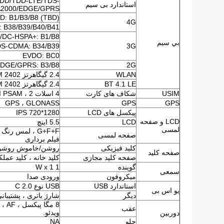
DD/TDD-LTE/TDS-
استاندارد بی سیم
2000/EDGE/GPRS
D: B1/B3/B8 (TBD)
4G
 B38/B39/B40/B41
DC-HSPA+: B1/B8
بي سيم
S-CDMA: B34/B39
3G
EVDO: BC0
DGE/GPRS: B3/B8
2G
WLAN
2.4 گیگاهرتز ISM 2402 مگاهرتز ~ 2482 مگاهرتز
BT 4.1 LE
2.4 گیگاهرتز ISM 2402 مگاهرتز ~ 2480 مگاهرتز
USIM
شکاف های کارت
4 اسلات PSAM ، 2 اسلات سیم کارت
GPS ، GLONASS
GPS
GPS
پیکسل های LCD
IPS 720*1280
LCD و صفحه
LCD
5.5 اینچ
لمسی
G+F+F ، لمس ر
صفحه لمسی
فیلم برداری
کلید فیزیکی
روشن/خاموش روشن ، ب
صفحه کلید
صفحه کلید مجازی
کلید خانه ، کلید عمل
گوینده
1 W x 1
سمعی
میکروفون
ورودی صدا
استاندارد USB
USB نوع C 2.0
یو اس بی
دیگر
شارژ باتری ، پشتیبانی G
عقب
ویدئو.
دوربین
جلو
NA