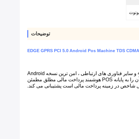
توضیحات
WCT-S8 یک پایانه POS دستی چند رسانه ای هوشمند است ، از فناوری اصلی رایج استفاده می کند ، از 4G ، 3G ، 2G ، WIFI و سایر فناوری های ارتباطی ، امن ترین نسخه Android
7.0 استفاده می کند.تراشه امنیتی با نیاز PCI مطابقت دارد و به بالاترین استانداردهای ایمنی PCI5 بین المللی می رسد.X ، که آن را به پایانه POS هوشمند پرداخت مالی مطلق مطمئن