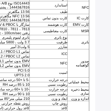
استاندارد
14443&7816 ، پشتیبانی FeliCa)
NFC
طیف
13.56 مگاهرتز
کارت IC
کارت بدون تماس
O/IEC 14443&7816
کارت EMV
کارت هوشمند
سازگار با EMV & PBOC
MSR
کارت مغناطیسی
رفتن 10cm/sec - 100cm/sec.
نوع باتری
باتری لیتیوم پلیمری
باتری
ظرفیت
3.7 ولت ، 5800 میلی آمپر ساعت
شارژر
5 ولت/2 آمپر
تماس EMV L1 / PBCO L1
ICC
تماس EMV L2 / PBOC L2
EMV بدون تماس L1 / qPBOC L1
صدور
NFC
گواهینامه
EMV بدون تماس L2 / qPBOC L2
PCI 5.0
امنیت
UPTS 2.0
درجه حرارت
-5 تا +50 درجه سانتی گراد
محیط عملیاتی
رطوبت نسبی
10 تا 85 درصد RH
درجه حرارت
-10 تا +60 درجه سانتی گراد
محیط ذخیره
سازی
رطوبت نسبی
10 تا 90 درصد RH
اندازه و وزن
ابعاد و وزن
210 میلی متر*85 میلی متر*53 میلی متر ، 480 گرم با باتری
روش چاپ
روش نقطه حرارتی
کاغذ
کاغذ رول حرارتی (استاندارد) 57