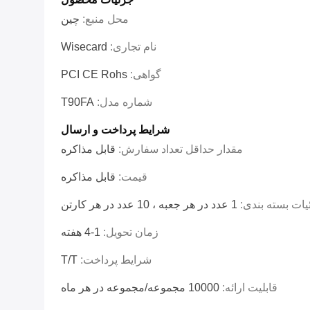
محل منبع:
چین
نام تجاری:
Wisecard
گواهی:
PCI CE Rohs
شماره مدل:
T90FA
شرایط پرداخت و ارسال
مقدار حداقل تعداد سفارش:
قابل مذاکره
قیمت:
قابل مذاکره
یات بسته بندی:
1 عدد در هر جعبه ، 10 عدد در هر کارتن
زمان تحویل:
1-4 هفته
شرایط پرداخت:
T/T
قابلیت ارائه:
10000 مجموعه/مجموعه در هر ماه