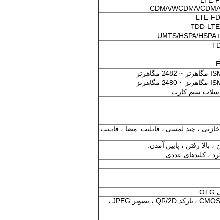
LTE-F
CDMA/WCDMA/CDMA
LTE-FD
TDD-LTE:
UMTS/HSPA/HSPA+/
TD
E
نگ خازنی ، چند لمسی ، قابلیت امضا ، قابلیت
الا رفتن ، پایین آمدن.
کرد ، کلیدهای عددی.
OT
8 مگا پیکسل ، CMOS ، AF ، بارکد QR/2D ، تصویر JPEG ،