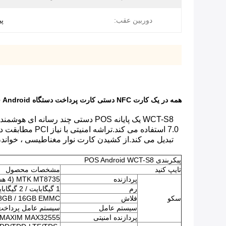
دوربین عقب:
پی
همه در یک کارت NFC دستی کارت پرداخت دستگاه Android قیمت Pos با چاپگر
تبدیل می کند.از کشیدن کارت نوار مغناطیسی ، خواندن کارت IC هوشمند و کارت IC بدون تماس ، کد QR و غیره که محصول شاخص در زمینه پرداخت مالی
پیکربندی POS Android WCT-S8
تایپ کنید
مشخصات محصول
پردازنده
MTK MT8735 (4 هسته ARM Cortex-A53،1.3GHz)
رم
1 گیگابایت / 2 گیگابایت LPDDR3
سکو
فلاش
8GB / 16GB EMMC ، کارت TF پشتیبانی می شو
سیستم عامل
سیستم عامل پرداخت امنیتی 0
پردازنده امنیتی
MAXIM MAX32555 (میکروکنترلر DeepCover Secure)