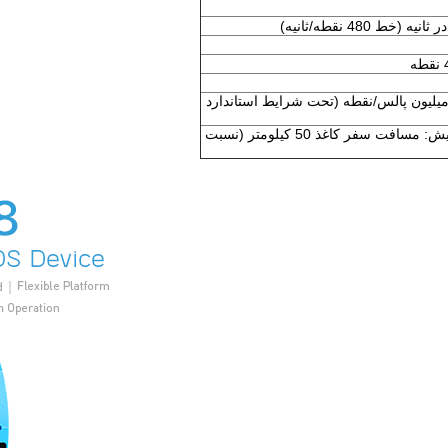
اومت پالس: 100 میلیون پالس/نقطه (تحت شرایط استاندارد
مقاومت در برابر سایش: مسافت سفر کاغذ 50 کیلومتر (نسبت