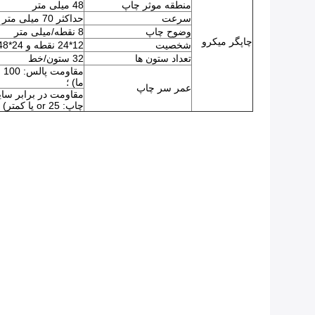
منطقه موثر چاپ
48 میلی متر
سرعت
حداکثر 70 میلی متر در ثانیه (خط 480 نقطه/ثانیه)
وضوح چاپ
8 نقطه/میلی متر
چاپگر میکرو
شخصیت
12*24 نقطه و 24*48 نقطه
تعداد ستون ها
32 ستون/خط
مق
ما) ؛
عمر سر چاپ
چاپ: 25 or یا کمتر)