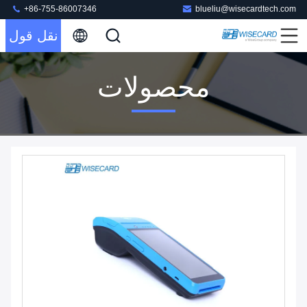
+86-755-86007346
blueliu@wisecardtech.com
نقل قول
محصولات