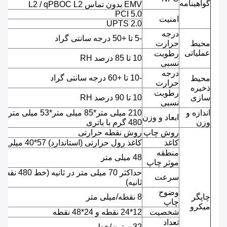
گواهینامه
EMV بدون تماس L2 / qPBOC L2
PCI 5.0
امنیت
UPTS 2.0
درجه
-5 تا +50 درجه سانتی گراد
محیط
حرارت
عملیاتی
رطوبت
10 تا 85 درصد RH
نسبی
درجه
-10 تا +60 درجه سانتی گراد
محیط
حرارت
ذخیره
رطوبت
سازی
10 تا 90 درصد RH
نسبی
اندازه و
210 میلی متر*85 میلی متر*53 میلی متر ،
ابعاد و وزن
وزن
480 گرم با باتری
روش چاپ
روش نقطه حرارتی
کاغذ
کاغذ رول حرارتی (استاندارد) 57*40 میلی متر
منطقه
48 میلی متر
موثر چاپ
حداکثر 70 میلی متر در ثانیه (خط 480 
سرعت
ثانیه)
وضوح
چاپگر
8 نقطه/میلی متر
چاپ
میکرو
شخصیت
12*24 نقطه و 24*48 نقطه
تعداد
32 ستون/خط