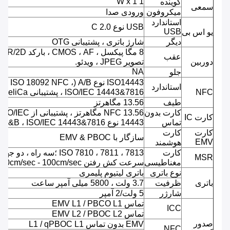
1 W x 1
گوینده
سمعی
میکروفون
ورودی صدا
استاندارد
USB نوع C 2.0
USB
یو اس بی
دیگر
شارژ باتری ، پشتیبانی OTG
8 مگا پیک
عقب
دوربین
تصویر JPEG ، ویدئو.
NA
جلو
ISO14443 نوع A/B (ISO 18092 NFC ،
استاندارد
NFC
ISO/IEC 14443&7816 ، پشتیبانی FeliCa)
طیف
13.56 مگاهرتز
کارت بدون
NFC 13.56 مگاهرتز ، پشتیبانی از ISO/IEC
کارت IC
تماس
14443 نوع A&B ، ISO/IEC 14443&7816
کارت
کارت
سازگار با EMV & PBOC
EMV
هوشمند
کارت
ISO 7810 ، 7811 ، 7813 ؛سه راه ، دو جهت
MSR
مغناطیسی
سرعت کش رفتن 10cm/sec - 100cm/sec.
نوع باتری
باتری لیتیوم پلیمری
باتری
ظرفیت
3.7 ولت ، 5800 میلی آمپر ساعت
شارژر
5 ولت/2 آمپر
تماس EMV L1 / PBCO L1
ICC
تماس EMV L2 / PBOC L2
صدور
EMV بدون تماس L1 / qPBOC L1
NFC