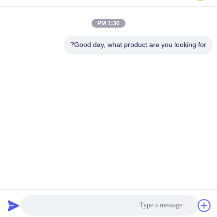
1:30 PM
Good day, what product are you looking for?
Wisecard Technology Co., Ltd.
blueliu@wisecardtech.com
+86-755-86007346
B1303 ، ساختمان فناوری Chu
angyi ، خیابان Gaoxin C. 1st
Ave ، Nanshan ، شنژن ، گوان
گدونگ ، 518057 ، چین
چین خوب کیفیت راه حل های کارت هوشمند عرضه کننده. حقوق چاپ 2026
Wisecard Technology Co., Ltd. . همه حقوق محفوظ است