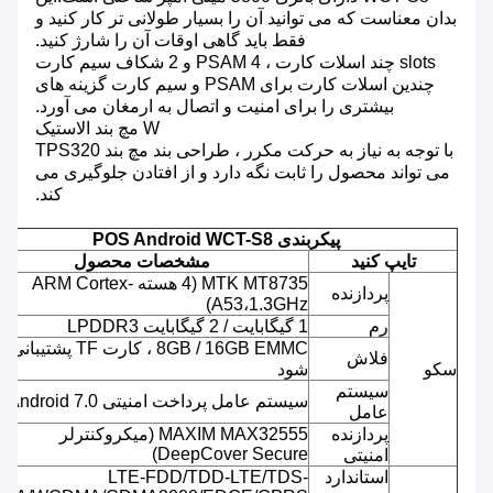
بدان معناست که می توانید آن را بسیار طولانی تر کار کنید و
فقط باید گاهی اوقات آن را شارژ کنید.
slots چند اسلات کارت ، 4 PSAM و 2 شکاف سیم کارت
چندین اسلات کارت برای PSAM و سیم کارت گزینه های
بیشتری را برای امنیت و اتصال به ارمغان می آورد.
W مچ بند الاستیک
با توجه به نیاز به حرکت مکرر ، طراحی بند مچ بند TPS320
می تواند محصول را ثابت نگه دارد و از افتادن جلوگیری می
کند.
پیکربندی POS Android WCT-S8
تایپ کنید
مشخصات محصول
MTK MT8735 (4 هسته ARM Cortex-
پردازنده
A53،1.3GHz)
رم
1 گیگابایت / 2 گیگابایت LPDDR3
8GB / 16GB EMMC ، کارت TF پشتیب
فلاش
سکو
شود
سیستم
سیستم عامل پرداخت امنیتی Android 7.0
عامل
پردازنده
MAXIM MAX32555 (میکروکنترلر
DeepCover Secure)
امنیتی
استاندارد
LTE-FDD/TDD-LTE/TDS-