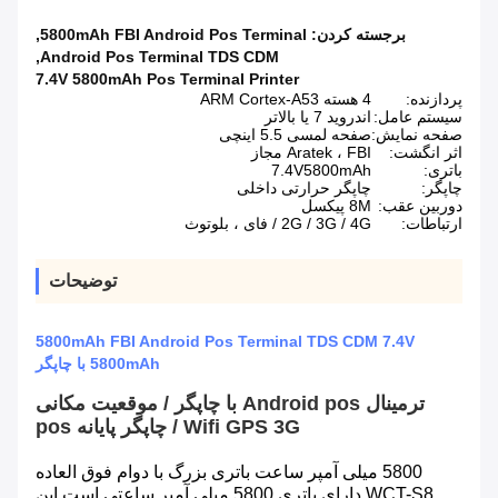
برجسته کردن:
5800mAh FBI Android Pos Terminal
,
,
Android Pos Terminal TDS CDM
7.4V 5800mAh Pos Terminal Printer
پردازنده:
4 هسته ARM Cortex-A53
سیستم عامل:
اندروید 7 یا بالاتر
صفحه نمایش:
صفحه لمسی 5.5 اینچی
اثر انگشت:
Aratek ، FBI مجاز
باتری:
7.4V5800mAh
چاپگر:
چاپگر حرارتی داخلی
دوربین عقب:
8M پیکسل
ارتباطات:
2G / 3G / 4G / فای ، بلوتوث
توضیحات
5800mAh FBI Android Pos Terminal TDS CDM 7.4V
5800mAh با چاپگر
ترمینال Android pos با چاپگر / موقعیت مکانی
Wifi GPS 3G / چاپگر پایانه pos
5800 میلی آمپر ساعت باتری بزرگ با دوام فوق العاده
WCT-S8 دارای باتری 5800 میلی آمپر ساعتی است.این