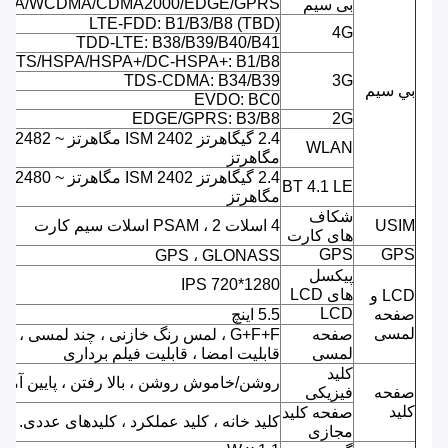
MA/WCDMA/CDMA2000/EDGE/GPRS
بی سیم
LTE-FDD: B1/B3/B8 (TBD)
4G
TDD-LTE: B38/B39/B40/B41
UMTS/HSPA/HSPA+/DC-HSPA+: B1/B8
TDS-CDMA: B34/B39
3G
بي سيم
EVDO: BC0
EDGE/GPRS: B3/B8
2G
2.4 گیگاهرتز ISM 2402 مگاهرتز ~ 2482
WLAN
مگاهرتز
2.4 گیگاهرتز ISM 2402 مگاهرتز ~ 2480
BT 4.1 LE
مگاهرتز
شکاف
USIM
4 اسلات PSAM ، 2 اسلات سیم کارت
های کارت
GPS
GPS
GPS ، GLONASS
پیکسل
IPS 720*1280
های LCD
LCD و
LCD
صفحه
5.5 اینچ
لمسی
صفحه
G+F+F ، لمس رنگ خازنی ، چند لمسی ،
لمسی
قابلیت امضا ، قابلیت فیلم برداری
کلید
روشن/خاموش روشن ، بالا رفتن ، پایین آمدن
صفحه
فیزیکی
کلید
صفحه کلید
کلید خانه ، کلید عملکرد ، کلیدهای عددی.
مجازی