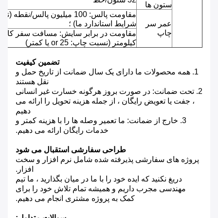
ستون ها
مقاومت پالس: 100 میلیون پالس/نقطه (ت
عمر سر
شرایط استاندارد ما) ؛
چاپ
کیلومتر (نسبت چاپ: 25 or یا کمتر)
تضمین کیفیت
1. همه محصولات ما دارای یک سال ضمانت از تاریخ حمل و
نقل هستند
2. تحت ضمانت: در صورت بروز هرگونه خسارت غیر انسانی
، جفت یا تعویض رایگان ، از جمله هزینه تحویل را ارائه می
دهیم
3. خارج از ضمانت: ما تعمیر وصله ها را با هزینه کمتر و
خدمات رایگان ارائه می دهیم.
طراحی سفارشی استقبال می شود
پروژه های سفارشی پذیرفته شده شامل نرم افزار و سخت
افزار.
دریغ نکنید که ایده خود را با ما در میان بگذارید ، ما تیم
مهندسی مجرب داریم و همیشه تمام تلاش خود را برای
کمک به پروژه مشتری انجام می دهیم.
سوالات متداول: