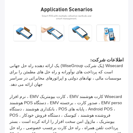
اطلاعات شرکت:
Wisecard (یک شرکت WiseGroup) یک ارائه دهنده راه حل جهانی
است که پرداخت های نوآورانه و راه حل های مطمئن را برای
موسسات مالی ، نهادهای دولتی و اپراتورهای مخابراتی در سراسر
جهان ارائه می دهد.
Wisecard کارت هوشمند EMV ، کارت بیومتریک EMV ، نرم افزار
EMV perso ، صدور کارت ، برجسته EMV ، دستگاه POS هوشمند
، Android POS ، پایانه های POS ، بانکداری هوشمند ، دستگاه
فروشنده هوشمند ، کیوسک ، دستگاه فروش خودکار ، POS
بیومتریک ، ماژول امن سخت افزار را ارائه کرده است ، بستر
پرداخت تلفن همراه ، راه حل کارت برچسب خصوصی ، راه حل