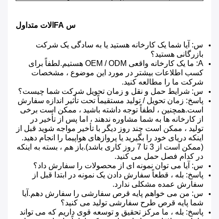
س FAالات متداول
س: آیا شما یک کارخانه هستید یا به سادگی یک شرکت
بازرگانی هستید؟
A: ما یک کارخانه واقعی OEM / ODM هستیم.لطفاً برای
کسب اطلاعات بیشتر در مورد این موضوع ، مشخصات
شرکت ما را مطالعه کنید.
س: شرایط حمل و نقل و زمان تحویل شرکت شما چیست؟
پاسخ: زمان تحویل / تولید مستقیماً تحت تأثیر اندازه سفارش
است.همچنین ، لطفاً توجه داشته باشید ، ممکن است برخی
از کارخانه ها به شما مشاوره ندهند ، اما پس از تأخیر در
تولید ، ممکن است چند روز دیگر با تأخیر مواجه شوید قبل از
اینکه دریای خود را بگیرید یا پروازهای هواپیما را انجام دهید.
(ممکن است از 3 تا 7 روز کاری باشد).باز هم ، بسته به اینکه
در کدام فصل حمل می کنید.
س: آیا می توان نمونه ای از محصولات را سفارش داد؟
پاسخ: بله ، قطعاً سفارش دادن یک نمونه در ابتدا قبل از
سفارش عمده مشکلی ندارد.
س: من می خواهم پایه قرص سفارشی را سفارش دهم.آیا
شما پایه قرص طرح سفارشی تولید می کنید؟
پاسخ: بله ، ما مرکز تحقیق و توسعه قوی داریم که می تواند