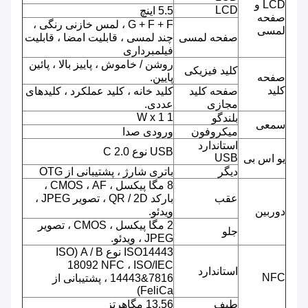
LCD و
LCD
5.5 اینچ
صفحه
G + F + F ، لمس خازنی رنگی ،
لمسی
صفحه لمسی
چند لمسی ، قابلیت امضا ، قابلیت
فیلمبرداری
روشن / خاموش ، پاییز بالا ، پائین
کلید فیزیکی
صفحه
پایین.
کلید
صفحه کلید
کلید خانه ، کلید عملکرد ، کلیدهای
مجازی
عددی.
1 W x 1
بلندگو
سمعی
میکروفون
ورودی صدا
استاندارد
USB نوع C 2.0
USB
یو اس بی
دیگر
باتری شارژ ، پشتیبانی از OTG
8 مگا پیکسل ، CMOS ، AF ،
عقب
بارکد QR / 2D ، تصویر JPEG ،
دوربین
ویدئو.
2 مگا پیکسل ، CMOS ، تصویر
جلو
JPEG ، ویدئو.
ISO14443 نوع A / B (ISO
18092 NFC ، ISO/IEC
استاندارد
NFC
14443&7816 ، پشتیبانی از
FeliCa)
طیف
13.56 مگاهرتز