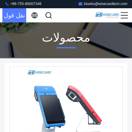
+86-755-86007346
blueliu@wisecardtech.com
نقل قول
محصولات