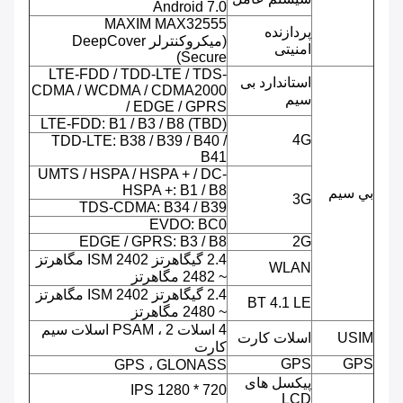
Android 7.0
MAXIM MAX32555
پردازنده
(میکروکنترلر DeepCover
امنیتی
Secure)
LTE-FDD / TDD-LTE / TDS-
استاندارد بی
CDMA / WCDMA / CDMA2000
سیم
/ EDGE / GPRS
LTE-FDD: B1 / B3 / B8 (TBD)
4G
TDD-LTE: B38 / B39 / B40 /
B41
UMTS / HSPA / HSPA + / DC-
HSPA +: B1 / B8
بي سيم
3G
TDS-CDMA: B34 / B39
EVDO: BC0
EDGE / GPRS: B3 / B8
2G
2.4 گیگاهرتز ISM 2402 مگاهرتز
WLAN
~ 2482 مگاهرتز
2.4 گیگاهرتز ISM 2402 مگاهرتز
BT 4.1 LE
~ 2480 مگاهرتز
4 اسلات PSAM ، 2 اسلات سیم
USIM
اسلات کارت
کارت
GPS
GPS
GPS ، GLONASS
پیکسل های
720 * 1280 IPS
LCD