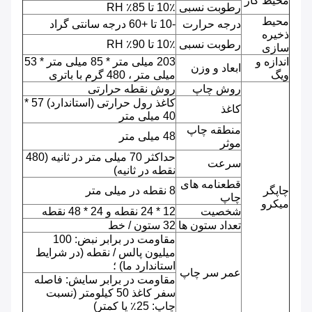
محیط کار
رطوبت نسبی
10٪ تا 85٪ RH
محیط
درجه حرارت
-10 تا +60 درجه سانتی گراد
ذخیره
رطوبت نسبی
10٪ تا 90٪ RH
سازی
اندازه و
203 میلی متر * 85 میلی متر * 53
ابعاد و وزن
ویگ
میلی متر ، 480 گرم با باتری
روش چاپ
روش نقطه حرارتی
کاغذ رول حرارتی (استاندارد) 57 *
کاغذ
40 میلی متر
منطقه چاپ
48 میلی متر
موثر
حداکثر 70 میلی متر در ثانیه (480
سرعت
نقطه در ثانیه)
قطعنامه های
چاپگر
8 نقطه در میلی متر
چاپ
میکرو
شخصیت
12 * 24 نقطه و 24 * 48 نقطه
تعداد ستون ها
32 ستون / خط
مقاومت در برابر نبض: 100
میلیون پالس / نقطه (در شرایط
استاندارد ما) ؛
عمر سر چاپ
مقاومت در برابر سایش: فاصله
سفر کاغذ 50 کیلومتر (نسبت
چاپ: 25٪ یا کمتر)