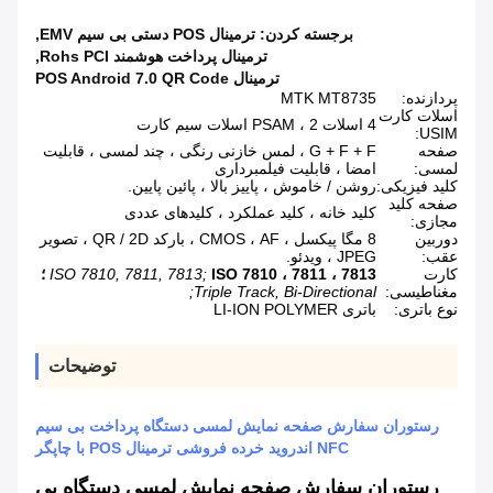
برجسته کردن:
ترمینال POS دستی بی سیم EMV
,
ترمینال پرداخت هوشمند Rohs PCI
,
ترمینال POS Android 7.0 QR Code
پردازنده:
MTK MT8735
اسلات کارت
4 اسلات PSAM ، 2 اسلات سیم کارت
USIM:
صفحه
G + F + F ، لمس خازنی رنگی ، چند لمسی ، قابلیت
لمسی:
امضا ، قابلیت فیلمبرداری
کلید فیزیکی:
روشن / خاموش ، پاییز بالا ، پائین پایین.
صفحه کلید
کلید خانه ، کلید عملکرد ، کلیدهای عددی
مجازی:
دوربین
8 مگا پیکسل ، CMOS ، AF ، بارکد QR / 2D ، تصویر
عقب:
JPEG ، ویدئو.
کارت
ISO 7810 ، 7811 ، 7813 ؛
ISO 7810, 7811, 7813;
مغناطیسی:
Triple Track, Bi-Directional;
نوع باتری:
باتری LI-ION POLYMER
توضیحات
رستوران سفارش صفحه نمایش لمسی دستگاه پرداخت بی سیم
NFC اندروید خرده فروشی ترمینال POS با چاپگر
رستوران سفارش صفحه نمایش لمسی دستگاه بی