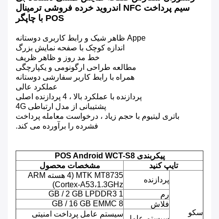
سیم پرداخت NFC اندروید خرده فروشی ترمینال
POS با چاپگر
Appe ظاهر شیک و رابط کاربری دوستانه
اندازه کوچک با صفحه نمایش بزرگ
خط مد روز و ظاهر ظریف
مطالعه طراحی ارگونومی و یکپارچگی
همراه با رابط کاربر سفارشی دوستانه
عملکرد عالی
پردازنده با عملکرد بالا ، 4 پردازنده اصلی
پشتیبانی از مدل ارتباطی 4G
باتری لیتیوم با حجم زیاد ، درخواست معامله پرداخت
فشرده را برآورده می کند.
پیکربندی POS Android WCT-S8
تایپ کنید
مشخصات محصول
MTK MT8735 (4 هسته ARM
پردازنده
Cortex-A53،1.3GHz)
1 GB / 2 GB LPDDR3
رم
8 GB / 16 GB EMMC
فلاش
سکو
سیستم عامل پرداخت امنیتی
سیستم عامل