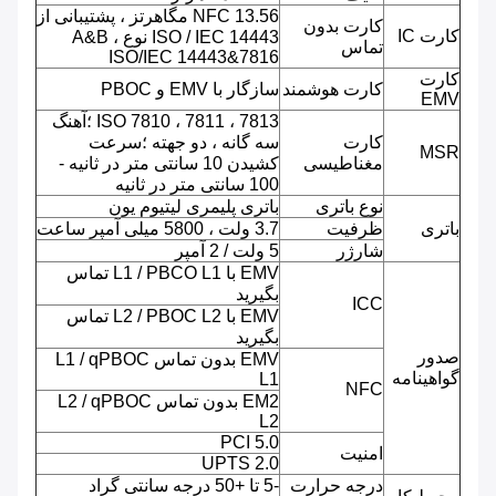
NFC 13.56 مگاهرتز ، پشتیبانی از
کارت بدون
کارت IC
ISO / IEC 14443 نوع A&B ،
تماس
ISO/IEC 14443&7816
کارت
کارت هوشمند
سازگار با EMV و PBOC
EMV
ISO 7810 ، 7811 ، 7813 ؛آهنگ
کارت
سه گانه ، دو جهته ؛سرعت
MSR
مغناطیسی
کشیدن 10 سانتی متر در ثانیه -
100 سانتی متر در ثانیه
نوع باتری
باتری پلیمری لیتیوم یون
باتری
ظرفیت
3.7 ولت ، 5800 میلی آمپر ساعت
شارژر
5 ولت / 2 آمپر
EMV با L1 / PBCO L1 تماس
بگیرید
ICC
EMV با L2 / PBOC L2 تماس
بگیرید
صدور
EMV بدون تماس L1 / qPBOC
گواهینامه
L1
NFC
EM2 بدون تماس L2 / qPBOC
L2
PCI 5.0
امنیت
UPTS 2.0
درجه حرارت
-5 تا +50 درجه سانتی گراد