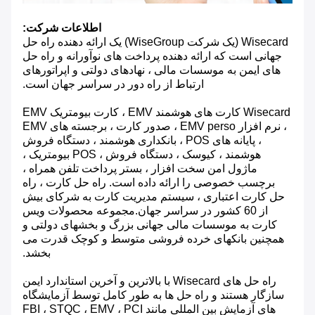
اطلاعات شرکت:
Wisecard (یک شرکت WiseGroup) یک ارائه دهنده راه حل
جهانی است که ارائه دهنده پرداخت های نوآورانه و راه حل
های ایمن به موسسات مالی ، نهادهای دولتی و اپراتورهای
ارتباط از راه دور در سراسر جهان است.
Wisecard کارت های هوشمند EMV ، کارت بیومتریک EMV
، نرم افزار EMV perso ، صدور کارت ، برجسته های EMV
، پایانه های POS ، بانکداری هوشمند ، دستگاه فروش
هوشمند ، کیوسک ، دستگاه فروش ، POS بیومتریک ،
ماژول امن سخت افزار ، بستر پرداخت تلفن همراه ،
برچسب خصوصی را ارائه داده است. راه حل کارت ، راه
حل کارت اعتباری ، سیستم مدیریت کارت به شرکای بیش
از 60 کشور در سراسر جهان.مجموعه محصولات ویس
کارت به موسسات مالی جهانی بزرگ و بخشهای دولتی و
همچنین بانکهای خرده فروشی متوسط ​​و کوچک قدرت می
بخشد.
راه حل های Wisecard با بالاترین و آخرین استاندارد ایمن
سازگار هستند و راه حل ها به طور کامل توسط آزمایشگاه
های آزمایش بین المللی مانند FBI ، STQC ، EMV ، PCI