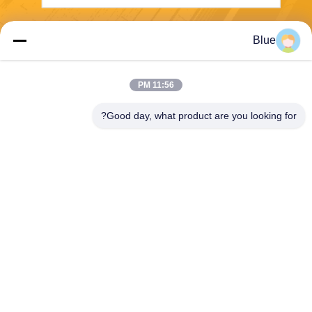
ارسال
Blue
11:56 PM
Good day, what product are you looking for?
Wisecard Technology Co., Ltd.
blueliu@wisecardtech.com
+86-755-86007346
B1303 ، ساختمان فناوری Chu
angyi ، خیابان Gaoxin C. 1st
Ave ، Nanshan ، شنژن ، گوان
گدونگ ، 518057 ، چین