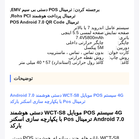
برجسته کردن:
ترمینال POS دستی بی سیم EMV
,
ترمینال پرداخت هوشمند Rohs PCI
,
ترمینال POS Android 7.0 QR Code
سیستم عامل:
اندروید 7 یا بالاتر
صفحه نمایش:
صفحه لمسی 5.5 اینچی
باتری:
7.4V5800mAh
چاپگر:
چاپگر حرارتی داخلی
دوربین:
5M پیکسل
کارت خوان:
بدون تماس ، تماس ، ماستریپت
روش چاپ:
روش نقطه حرارتی
کاغذ:
کاغذ رول حرارتی (استاندارد) 57 * 40 میلی متر
توضیحات
4G سیستم POS موبایل WCT-S8 دستی هوشمند Android 7.0
ترمینال Pos با یکپارچه سازی اسکنر بارکد
4G سیستم POS موبایل WCT-S8 دستی هوشمند
Android 7.0 ترمینال Pos با یکپارچه سازی اسکنر
بارکد
WCT-S8 پایانه های چند رسانه ای هوشمند POS دستی