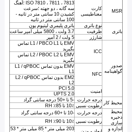
ISO 7810 ، 7811 ، 7813 ؛آهنگ
کارت
سه گانه ، دو جهته ؛سرعت
MSR
مغناطیسی
کشیدن 10 سانتی متر در ثانیه -
100 سانتی متر در ثانیه
نوع باتری
باتری پلیمری لیتیوم یون
باتری
ظرفیت
3.7 ولت ، 5800 میلی آمپر ساعت
شارژر
5 ولت / 2 آمپر
EMV با L1 / PBCO L1 تماس
بگیرید
ICC
EMV با L2 / PBOC L2 تماس
بگیرید
صدور
EMV بدون تماس L1 / qPBOC
گواهینامه
L1
NFC
EM2 بدون تماس L2 / qPBOC
L2
PCI 5.0
امنیت
UPTS 2.0
درجه حرارت
-5 تا +50 درجه سانتی گراد
محیط کار
رطوبت نسبی
10٪ تا 85٪ RH
محیط
درجه حرارت
-10 تا +60 درجه سانتی گراد
ذخیره
رطوبت نسبی
10٪ تا 90٪ RH
سازی
اندازه و
203 میلی متر * 85 میلی متر * 53
ابعاد و وزن