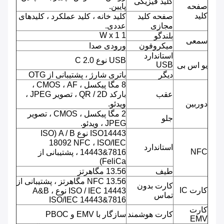
کلید فیزیکی
صفحه
پایین.
کلید
صفحه کلید
کلید خانه ، کلید عملکرد ، کلیدهای
مجازی
عددی.
1 W x 1
بلندگو
سمعی
میکروفون
ورودی صدا
استاندارد
USB نوع C 2.0
USB
یو اس بی
دیگر
باتری شارژ ، پشتیبانی از OTG
8 مگا پیکسل ، CMOS ، AF ،
عقب
بارکد QR / 2D ، تصویر JPEG ،
دوربین
ویدئو.
2 مگا پیکسل ، CMOS ، تصویر
جلو
JPEG ، ویدئو.
ISO14443 نوع A / B (ISO
18092 NFC ، ISO/IEC
استاندارد
NFC
14443&7816 ، پشتیبانی از
FeliCa)
طیف
13.56 مگاهرتز
NFC 13.56 مگاهرتز ، پشتیبانی از
کارت بدون
کارت IC
ISO / IEC 14443 نوع A&B ،
تماس
ISO/IEC 14443&7816
کارت
کارت هوشمند
سازگار با EMV و PBOC
EMV