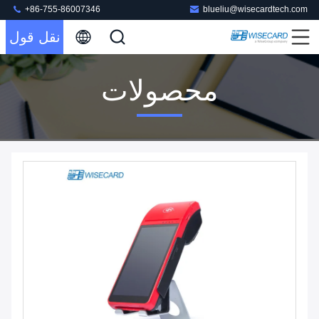
+86-755-86007346
blueliu@wisecardtech.com
نقل قول
محصولات