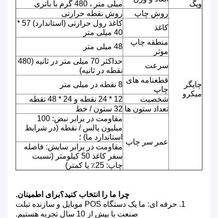
ویگ
میلی متر ، 480 گرم با باتری
روش چاپ
روش نقطه حرارتی
کاغذ رول حرارتی (استاندارد) 57 *
کاغذ
40 میلی متر
منطقه چاپ
48 میلی متر
موثر
حداکثر 70 میلی متر در ثانیه (480
سرعت
نقطه در ثانیه)
قطعنامه های
چاپگر
8 نقطه در میلی متر
چاپ
میکرو
شخصیت
12 * 24 نقطه و 24 * 48 نقطه
تعداد ستون ها
32 ستون / خط
مقاومت در برابر نبض: 100
میلیون پالس / نقطه (در شرایط
استاندارد ما) ؛
عمر سر چاپ
مقاومت در برابر سایش: فاصله
سفر کاغذ 50 کیلومتر (نسبت
چاپ: 25٪ یا کمتر)
چرا ما را انتخاب کنید؟برای اطمینان.
1. حرفه ای: ما یک دستگاه POS موبایل و سازنده تبلت
صنعت با بیش از 10 سال تجربه هستیم.