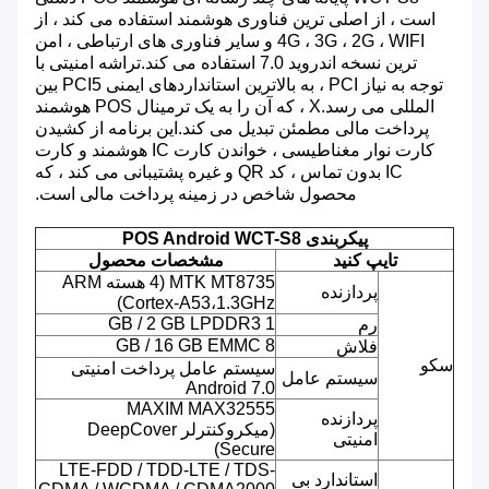
است ، از اصلی ترین فناوری هوشمند استفاده می کند ، از
4G ، 3G ، 2G ، WIFI و سایر فناوری های ارتباطی ، امن
ترین نسخه اندروید 7.0 استفاده می کند.تراشه امنیتی با
توجه به نیاز PCI ، به بالاترین استانداردهای ایمنی PCI5 بین
المللی می رسد.X ، که آن را به یک ترمینال POS هوشمند
پرداخت مالی مطمئن تبدیل می کند.این برنامه از کشیدن
کارت نوار مغناطیسی ، خواندن کارت IC هوشمند و کارت
IC بدون تماس ، کد QR و غیره پشتیبانی می کند ، که
محصول شاخص در زمینه پرداخت مالی است.
پیکربندی POS Android WCT-S8
تایپ کنید
مشخصات محصول
MTK MT8735 (4 هسته ARM
پردازنده
Cortex-A53،1.3GHz)
1 GB / 2 GB LPDDR3
رم
8 GB / 16 GB EMMC
فلاش
سکو
سیستم عامل پرداخت امنیتی
سیستم عامل
Android 7.0
MAXIM MAX32555
پردازنده
(میکروکنترلر DeepCover
امنیتی
Secure)
LTE-FDD / TDD-LTE / TDS-
استاندارد بی