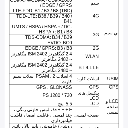
CDMA / WCDMA / CDMA2000
سیم
/ EDGE / GPRS
LTE-FDD: B1 / B3 / B8 (TBD)
4G
TDD-LTE: B38 / B39 / B40 /
B41
UMTS / HSPA / HSPA + / DC-
HSPA +: B1 / B8
بي سيم
3G
TDS-CDMA: B34 / B39
EVDO: BC0
EDGE / GPRS: B3 / B8
2G
2.4 گیگاهرتز ISM 2402 مگاهرتز
WLAN
~ 2482 مگاهرتز
2.4 گیگاهرتز ISM 2402 مگاهرتز
BT 4.1 LE
~ 2480 مگاهرتز
4 اسلات PSAM ، 2 اسلات سیم
USIM
اسلات کارت
کارت
GPS
GPS
GPS ، GLONASS
پیکسل های
720 * 1280 IPS
LCD
LCD و
LCD
5.5 اینچ
صفحه
G + F + F ، لمس خازنی رنگی ،
لمسی
صفحه لمسی
چند لمسی ، قابلیت امضا ، قابلیت
فیلمبرداری
روشن / خاموش ، پاییز بالا ، پائین