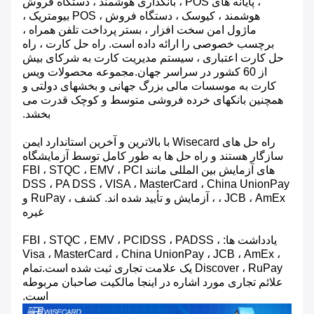
، پایانه های POS ، بانکداری هوشمند ، دستگاه فروش
هوشمند ، کیوسک ، دستگاه فروش ، POS بیومتریک ،
ماژول امن سخت افزار ، بستر پرداخت تلفن همراه ،
برچسب خصوصی را ارائه داده است. راه حل کارت ، راه
حل کارت اعتباری ، سیستم مدیریت کارت به شرکای بیش
از 60 کشور در سراسر جهان.مجموعه محصولات ویس
کارت به موسسات مالی بزرگ جهانی و بخشهای دولتی و
همچنین بانکهای خرده فروشی متوسط ​​و کوچک قدرت می
بخشد.
راه حل های Wisecard با بالاترین و آخرین استاندارد ایمن
سازگار هستند و راه حل ها به طور کامل توسط آزمایشگاه
های آزمایش بین المللی مانند FBI ، STQC ، EMV ، PCI
DSS ، PA DSS ، VISA ، MasterCard ، China UnionPay
، JCB ، AmEx ، آزمایش و تأیید شده اند. کشف ، RuPay و
غیره
یادداشت ها: FBI ، STQC ، EMV ، PCIDSS ، PADSS ،
Visa ، MasterCard ، China UnionPay ، JCB ، AmEx ،
Discover ، RuPay یک علامت تجاری ثبت شده است.تمام
علائم تجاری مورد اشاره در اینجا مالکیت صاحبان مربوطه
است.