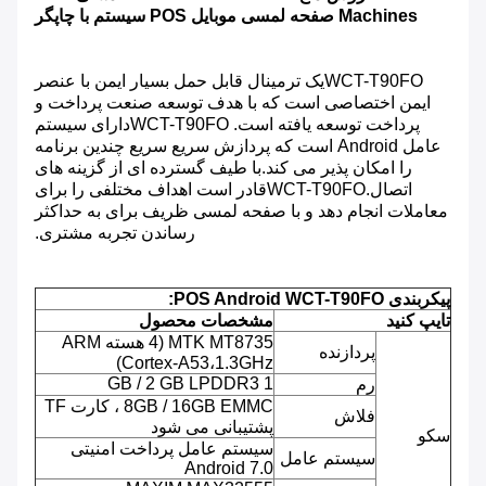
Machines صفحه لمسی موبایل POS سیستم با چاپگر
WCT-T90FO
یک ترمینال قابل حمل بسیار ایمن با عنصر
ایمن اختصاصی است که با هدف توسعه صنعت پرداخت و
پرداخت توسعه یافته است.
WCT-T90FO
دارای سیستم
عامل Android است که پردازش سریع سریع چندین برنامه
را امکان پذیر می کند.با طیف گسترده ای از گزینه های
اتصال.
WCT-T90FO
قادر است اهداف مختلفی را برای
معاملات انجام دهد و با صفحه لمسی ظریف برای به حداکثر
رساندن تجربه مشتری.
پیکربندی POS Android WCT-T90FO:
تایپ کنید
مشخصات محصول
MTK MT8735 (4 هسته ARM
پردازنده
Cortex-A53،1.3GHz)
1 GB / 2 GB LPDDR3
رم
8GB / 16GB EMMC ، کارت TF
فلاش
پشتیبانی می شود
سکو
سیستم عامل پرداخت امنیتی
سیستم عامل
Android 7.0