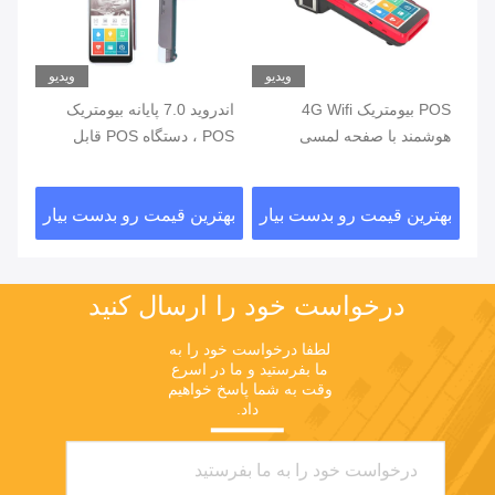
یو
ویدیو
ویدیو
ی
POS بیومتریک 4G Wifi
اندروید 7.0 پایانه بیومتریک
هوشمند با صفحه لمسی
POS ، دستگاه POS قابل
خواننده اثر انگشت
حمل با چاپگر داخلی
اثر
ار
بهترین قیمت رو بدست بیار
بهترین قیمت رو بدست بیار
بهت
درخواست خود را ارسال کنید
لطفا درخواست خود را به 
ما بفرستید و ما در اسرع 
وقت به شما پاسخ خواهیم 
داد.