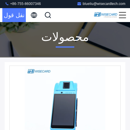
+86-755-86007346
blueliu@wisecardtech.com
نقل قول
محصولات