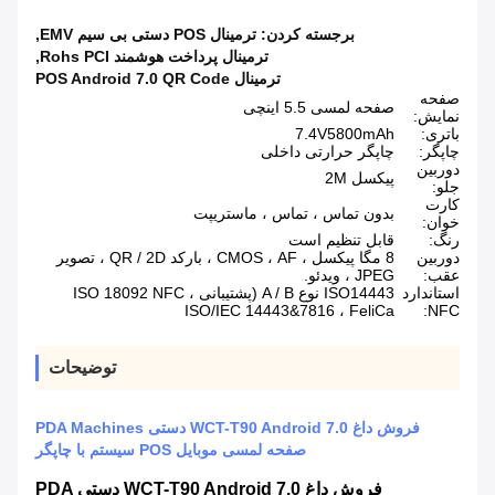
برجسته کردن:
ترمینال POS دستی بی سیم EMV
,
ترمینال پرداخت هوشمند Rohs PCI
,
ترمینال POS Android 7.0 QR Code
صفحه
صفحه لمسی 5.5 اینچی
نمایش:
باتری:
7.4V5800mAh
چاپگر:
چاپگر حرارتی داخلی
دوربین
پیکسل 2M
جلو:
کارت
بدون تماس ، تماس ، ماستریپت
خوان:
رنگ:
قابل تنظیم است
دوربین
8 مگا پیکسل ، CMOS ، AF ، بارکد QR / 2D ، تصویر
عقب:
JPEG ، ویدئو.
استاندارد
ISO14443 نوع A / B (پشتیبانی ISO 18092 NFC ،
ISO/IEC 14443&7816 ، FeliCa
NFC:
توضیحات
فروش داغ WCT-T90 Android 7.0 دستی PDA Machines
صفحه لمسی موبایل POS سیستم با چاپگر
فروش داغ WCT-T90 Android 7.0 دستی PDA