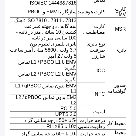
تماس
ISO/IEC 14443&7816
کارت
کارت هوشمند
سازگار با EMV و PBOC
EMV
ISO 7810 ، 7811 ، 7813 ؛آهنگ
کارت
سه گانه ، دو جهته ؛سرعت
MSR
مغناطیسی
کشیدن 10 سانتی متر در ثانیه -
100 سانتی متر در ثانیه
نوع باتری
باتری پلیمری لیتیوم یون
باتری
ظرفیت
3.7 ولت ، 5800 میلی آمپر ساعت
شارژر
5 ولت / 2 آمپر
EMV با L1 / PBCO L1 تماس
بگیرید
ICC
EMV با L2 / PBOC L2 تماس
بگیرید
صدور
EMV بدون تماس L1 / qPBOC
گواهینامه
L1
NFC
EM2 بدون تماس L2 / qPBOC
L2
PCI 5.0
امنیت
UPTS 2.0
درجه حرارت
-5 تا +50 درجه سانتی گراد
محیط کار
رطوبت نسبی
10٪ تا 85٪ RH
محیط
درجه حرارت
-10 تا +60 درجه سانتی گراد