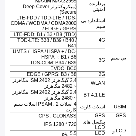
MAXIM MAX32555
پردازنده
(میکروکنترلر Deep-Cover
امنیتی
Secure)
LTE-FDD / TDD-LTE / TDS-
استاندارد بی
CDMA / WCDMA / CDMA2000
سیم
/ EDGE / GPRS
LTE-FDD: B1 / B3 / B8 (TBD)
4G
TDD-LTE: B38 / B39 / B40 /
B41
UMTS / HSPA / HSPA + / DC-
HSPA +: B1 / B8
بي سيم
3G
TDS-CDM: B34 / B39
EVDO: BC0
EDGE / GPRS: B3 / B8
2G
2.4 گیگاهرتز ISM 2402 مگاهرتز
WLAN
~ 2482 مگاهرتز
2.4 گیگاهرتز ISM 2402 مگاهرتز
BT 4.1 LE
~ 2480 مگاهرتز
4 اسلات PSAM ، 2 اسلات سیم
USIM
اسلات کارت
کارت
GPS
GPS
GPS ، GLONASS
پیکسل های
720 * 1280 IPS
LCD
LCD و
LCD
5.5 اینچ