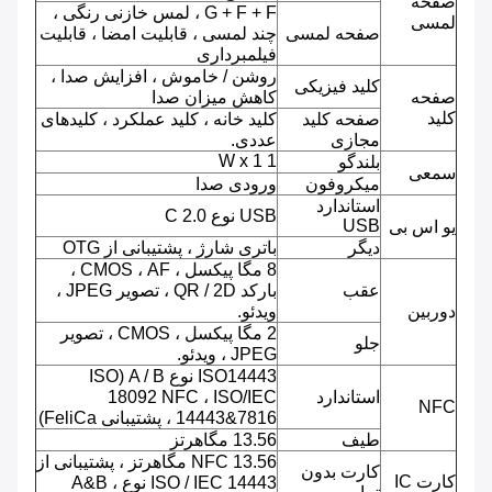
صفحه
G + F + F ، لمس خازنی رنگی ،
لمسی
صفحه لمسی
چند لمسی ، قابلیت امضا ، قابلیت
فیلمبرداری
روشن / خاموش ، افزایش صدا ،
کلید فیزیکی
صفحه
کاهش میزان صدا
کلید
صفحه کلید
کلید خانه ، کلید عملکرد ، کلیدهای
مجازی
عددی.
1 W x 1
بلندگو
سمعی
میکروفون
ورودی صدا
استاندارد
USB نوع C 2.0
USB
یو اس بی
دیگر
باتری شارژ ، پشتیبانی از OTG
8 مگا پیکسل ، CMOS ، AF ،
عقب
بارکد QR / 2D ، تصویر JPEG ،
دوربین
ویدئو.
2 مگا پیکسل ، CMOS ، تصویر
جلو
JPEG ، ویدئو.
ISO14443 نوع A / B (ISO
استاندارد
18092 NFC ، ISO/IEC
NFC
14443&7816 ، پشتیبانی FeliCa)
طیف
13.56 مگاهرتز
NFC 13.56 مگاهرتز ، پشتیبانی از
کارت بدون
کارت IC
ISO / IEC 14443 نوع A&B ،