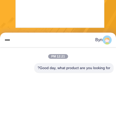
ارسال
Byn
12:21 PM
Good day, what product are you looking for?
Wisecard Technology Co., Ltd.
blueliu@wisecardtech.com
+86-755-86007346
B1303 ، ساختمان فناوری Chu
angyi ، خیابان Gaoxin C. 1st
Ave ، Nanshan ، شنژن ، گوان