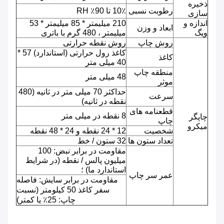
ذخیره
رطوبت نسبی
10٪ تا 90٪ RH
سازی
اندازه و
210 میلیمتر * 85 میلیمتر * 53
ابعاد و وزن
ویگ
میلیمتر ، 480 گرم با باتری
روش چاپ
روش نقطه حرارتی
کاغذ رول حرارتی (استاندارد) 57 *
کاغذ
40 میلی متر
منطقه چاپ
48 میلی متر
موثر
حداکثر 70 میلی متر در ثانیه (480
سرعت
نقطه در ثانیه)
قطعنامه های
8 نقطه در میلی متر
چاپگر
چاپ
میکرو
شخصیت
12 * 24 نقطه و 24 * 48 نقطه
تعداد ستون ها
32 ستون / خط
مقاومت در برابر نبض: 100
میلیون پالس / نقطه (در شرایط
استاندارد ما) ؛
عمر سر چاپ
مقاومت در برابر سایش: فاصله
سفر کاغذ 50 کیلومتر (نسبت
چاپ: 25٪ یا کمتر)