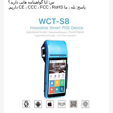
س: آیا گواهینامه هایی دارید؟
پاسخ: بله ، ما CE ، CCC ، FCC ، RoHS داریم.