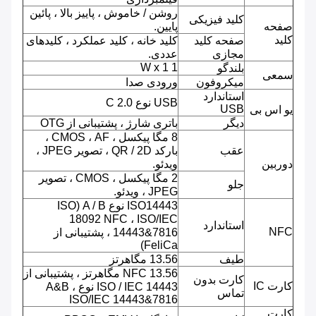
روشن / خاموش ، پاییز بالا ، پائین
کلید فیزیکی
صفحه
پایین.
کلید
صفحه کلید
کلید خانه ، کلید عملکرد ، کلیدهای
مجازی
عددی.
1 W x 1
بلندگو
سمعی
میکروفون
ورودی صدا
استاندارد
USB نوع C 2.0
USB
یو اس بی
دیگر
باتری شارژ ، پشتیبانی از OTG
8 مگا پیکسل ، CMOS ، AF ،
عقب
بارکد QR / 2D ، تصویر JPEG ،
دوربین
ویدئو.
2 مگا پیکسل ، CMOS ، تصویر
جلو
JPEG ، ویدئو.
ISO14443 نوع A / B (ISO
18092 NFC ، ISO/IEC
استاندارد
NFC
14443&7816 ، پشتیبانی از
FeliCa)
طیف
13.56 مگاهرتز
NFC 13.56 مگاهرتز ، پشتیبانی از
کارت بدون
کارت IC
ISO / IEC 14443 نوع A&B ،
تماس
ISO/IEC 14443&7816
کارت