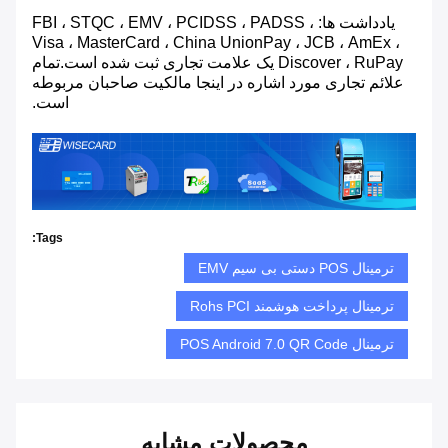
یادداشت ها: FBI ، STQC ، EMV ، PCIDSS ، PADSS ،
Visa ، MasterCard ، China UnionPay ، JCB ، AmEx ،
Discover ، RuPay یک علامت تجاری ثبت شده است.تمام
علائم تجاری مورد اشاره در اینجا مالکیت صاحبان مربوطه
است.
Tags:
ترمینال POS دستی بی سیم EMV
ترمینال پرداخت هوشمند Rohs PCI
ترمینال POS Android 7.0 QR Code
محصولات مشابه