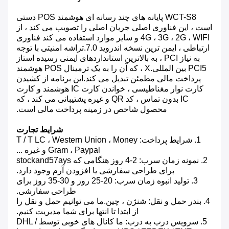
WCT-S8 پایانه های چند رسانه ای هوشمند POS دستی
است ، این فناوری اصلی جریان اصلی را تصویب می کند ، از
4G ، 3G ، 2G ، WIFI و سایر موارد استفاده می کند
فناوری
ارتباطی ، ایمن ترین نسخه اندروید 7.0.تراشه امنیتی با توجه
به نیاز PCI ، به بالاترین استانداردهای ایمنی رسیده است
از
PCI5 بین المللی.X ، که آن را به یک ترمینال POS هوشمند
پرداخت مالی مطمئن تبدیل می کند.این برنامه از کشیدن
کارت نوار مغناطیسی ، خواندن کارت IC هوشمند و کارت
IC بدون تماس ، کد QR و غیره پشتیبانی می کند ، که
محصول شاخص در زمینه پرداخت مالی است.
شرایط تجارت
1. شرایط پرداخت: T / T LC ، Western Union ، Money
Gram ، Paypal و غیره ...
2. نمونه زمان سرب: 2-4 روز هنگامی که stockand57ays
برای طراحی سفارشی یا افزودن آرم وجود دارد.
3. تولید انبوه زمان سرب: 20-25 روز و 30-35 روز برای
طراحی سفارشی.
4. بندر حمل و نقل: شنژن ، چین.ما می توانیم حمل و نقل را
از ابتدا تا انتها برای شما مدیریت کنیم.
5. سرویس درب به درب: ما کانال های خوبی توسط DHL /