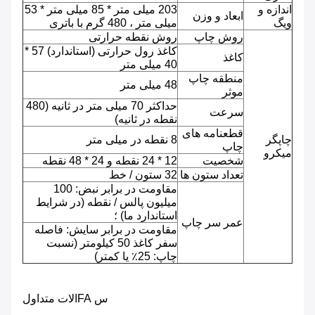
اندازه و
203 میلی متر * 85 میلی متر * 53
ابعاد و وزن
ویگ
میلی متر ، 480 گرم با باتری
روش چاپ
روش نقطه حرارتی
کاغذ رول حرارتی (استاندارد) 57 *
کاغذ
40 میلی متر
منطقه چاپ
48 میلی متر
موثر
حداکثر 70 میلی متر در ثانیه (480
سرعت
نقطه در ثانیه)
قطعنامه های
چاپگر
8 نقطه در میلی متر
چاپ
میکرو
شخصیت
12 * 24 نقطه و 24 * 48 نقطه
تعداد ستون ها
32 ستون / خط
مقاومت در برابر نبض: 100
میلیون پالس / نقطه (در شرایط
استاندارد ما) ؛
عمر سر چاپ
مقاومت در برابر سایش: فاصله
سفر کاغذ 50 کیلومتر (نسبت
چاپ: 25٪ یا کمتر)
س FAالات متداول