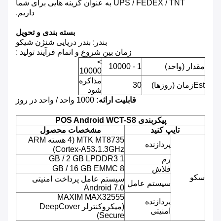
UPS / FEDEX / TNT به عنوان گزینه هایی برای شما
داریم.
بسته بندی و تحویل
بندر: بندر دریایی شنژن شیکو
زمان بین شروع و اتمام فرآیند تولید :
>
مقدار (واحد)
1 - 10000
10000
مذاکره
Estزمان (روزها)
30
شود
قابلیت ارائه:
1000 واحد / واحد در روز
پیکربندی POS Android WCT-S8
تایپ کنید
مشخصات محصول
MTK MT8735 (4 هسته ARM
پردازنده
Cortex-A53،1.3GHz)
1 GB / 2 GB LPDDR3
رم
8 GB / 16 GB EMMC
فلاش
سکو
سیستم عامل پرداخت امنیتی
سیستم عامل
Android 7.0
MAXIM MAX32555
پردازنده
(میکروکنترلر DeepCover
امنیتی
Secure)