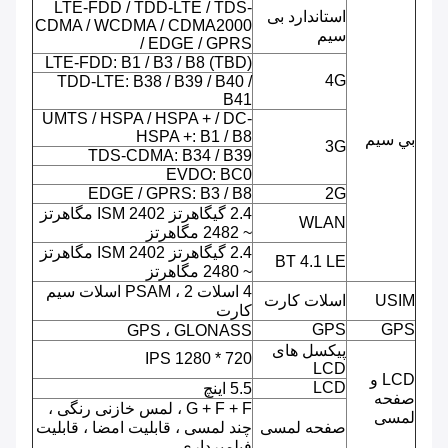
LTE-FDD / TDD-LTE / TDS-
استاندارد بی
CDMA / WCDMA / CDMA2000
سیم
/ EDGE / GPRS
LTE-FDD: B1 / B3 / B8 (TBD)
4G
TDD-LTE: B38 / B39 / B40 /
B41
UMTS / HSPA / HSPA + / DC-
HSPA +: B1 / B8
بي سيم
3G
TDS-CDMA: B34 / B39
EVDO: BC0
EDGE / GPRS: B3 / B8
2G
2.4 گیگاهرتز ISM 2402 مگاهرتز
WLAN
~ 2482 مگاهرتز
2.4 گیگاهرتز ISM 2402 مگاهرتز
BT 4.1 LE
~ 2480 مگاهرتز
4 اسلات PSAM ، 2 اسلات سیم
USIM
اسلات کارت
کارت
GPS
GPS
GPS ، GLONASS
پیکسل های
720 * 1280 IPS
LCD
LCD و
LCD
5.5 اینچ
صفحه
G + F + F ، لمس خازنی رنگی ،
لمسی
صفحه لمسی
چند لمسی ، قابلیت امضا ، قابلیت
فیلمبرداری