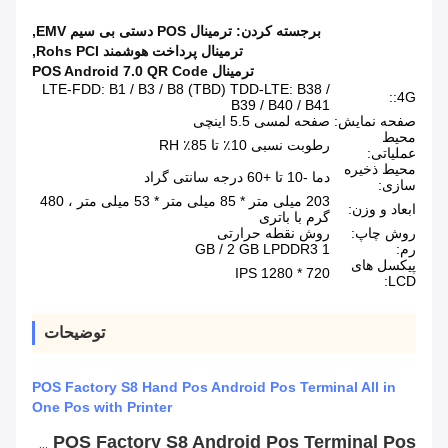
برجسته کردن:
ترمینال POS دستی بی سیم EMV
,
ترمینال پرداخت هوشمند Rohs PCI
,
ترمینال POS Android 7.0 QR Code
LTE-FDD: B1 / B3 / B8 (TBD) TDD-LTE: B38 /
4G::
B39 / B40 / B41
صفحه نمایش:
صفحه لمسی 5.5 اینچی
محیط
رطوبت نسبی 10٪ تا 85٪ RH
عملیاتی:
محیط ذخیره
دما -10 تا +60 درجه سانتی گراد
سازی:
203 میلی متر * 85 میلی متر * 53 میلی متر ، 480
ابعاد و وزن:
گرم با باتری
روش چاپ:
روش نقطه حرارتی
رم:
1 GB / 2 GB LPDDR3
پیکسل های
720 * 1280 IPS
LCD:
توضیحات
POS Factory S8 Hand Pos Android Pos Terminal All in
One Pos with Printer
POS Factory S8 Android Pos Terminal Pos همه در یک Pos با چاپگر