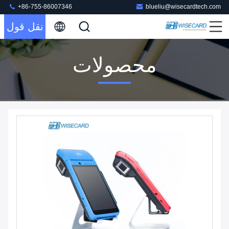
+86-755-86007346
blueliu@wisecardtech.com
نقل قول
محصولات