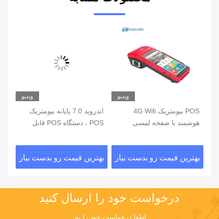
یو
ویدیو
ویدیو
ی
POS بیومتریک 4G Wifi
اندروید 7.0 پایانه بیومتریک
هوشمند با صفحه لمسی
POS ، دستگاه POS قابل
خواننده اثر انگشت
حمل با چاپگر داخلی
اثر
ار
بهترین قیمت رو بدست بیار
بهترین قیمت رو بدست بیار
بهت
درخواست خود را ارسال کنید
لطفا درخواست خود را به 