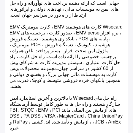
جهانی است که ارائه دهنده پرداخت های نوآورانه و راه حل
های ایمن به موسسات مالی ، نهادهای دولتی و اپراتورهای
ارتباط از راه دور در سراسر جهان است.
Wisecard کارت های هوشمند EMV ، کارت بیومتریک EMV
، نرم افزار EMV perso ، صدور کارت ، برجسته های EMV
، پایانه های POS ، بانکداری هوشمند ، دستگاه فروش
هوشمند ، کیوسک ، دستگاه فروش ، POS بیومتریک ،
ماژول امن سخت افزار ، بستر پرداخت تلفن همراه ،
برچسب خصوصی را ارائه داده است. راه حل کارت ، راه
حل کارت اعتباری ، سیستم مدیریت کارت به شرکای بیش
از 60 کشور در سراسر جهان.مجموعه محصولات ویس
کارت به موسسات مالی جهانی بزرگ و بخشهای دولتی و
همچنین بانکهای خرده فروشی متوسط ​​و کوچک قدرت می
بخشد.
راه حل های Wisecard با بالاترین و آخرین استاندارد ایمن
سازگار هستند و راه حل ها به طور کامل توسط آزمایشگاه
های آزمایش بین المللی مانند FBI ، STQC ، EMV ، PCI
DSS ، PA DSS ، VISA ، MasterCard ، China UnionPay
، JCB ، AmEx ، آزمایش و تأیید شده اند. کشف ، RuPay و
غیره