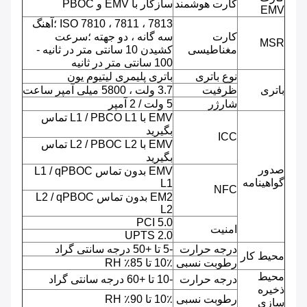
کارت هوشمند
سازگار با EMV و PBOC
EMV
ISO 7810 ، 7811 ، 7813 ؛آهنگ
کارت
سه گانه ، دو جهته ؛سرعت
MSR
مغناطیسی
کشیدن 10 سانتی متر در ثانیه -
100 سانتی متر در ثانیه
نوع باتری
باتری پلیمری لیتیوم یون
باتری
ظرفیت
3.7 ولت ، 5800 میلی آمپر ساعت
شارژر
5 ولت / 2 آمپر
EMV با L1 / PBCO L1 تماس
بگیرید
ICC
EMV با L2 / PBOC L2 تماس
بگیرید
صدور
EMV بدون تماس L1 / qPBOC
گواهینامه
L1
NFC
EM2 بدون تماس L2 / qPBOC
L2
PCI 5.0
امنیت
UPTS 2.0
درجه حرارت
-5 تا +50 درجه سانتی گراد
محیط کار
رطوبت نسبی
10٪ تا 85٪ RH
محیط
درجه حرارت
-10 تا +60 درجه سانتی گراد
ذخیره
رطوبت نسبی
10٪ تا 90٪ RH
سازی