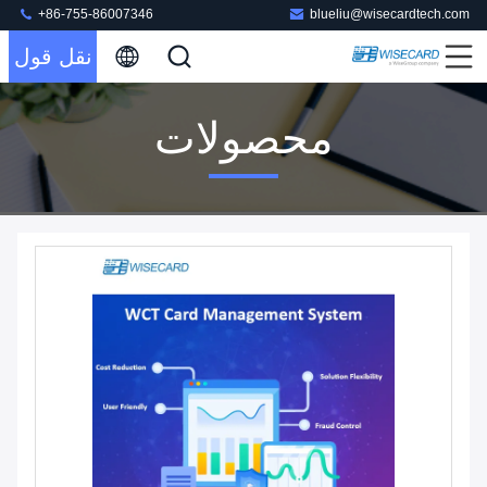
+86-755-86007346
blueliu@wisecardtech.com
نقل قول
محصولات