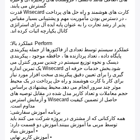
گسترش می یابند.
کارت های هوشمند و راه حل های پرداخت Wisecard قدرت
، در دسترس بودن مأموریت مهم و پشتیبانی بسیار مقیاس
پذیر از رشد تجارت را به عنوان پایه ایده آل برای استراتژی
کانال یکپارچه اثبات کرده اند.
Perform عملکرد بالا:
عملکرد سیستم توسط تعدادی از فاکتورها از جمله پیکربندی
پایگاه داده ، تعداد پردازنده ها ، حافظه موجود ، پیکربندی
دیسک و نحوه توزیع سیستم در چندین سرور کنترل می
شود.بخش خدمات حرفه ای Wisecard یک تمرین اندازه
گیری را برای تعیین دقیق پیکربندی سخت افزار مورد نیاز
برای کار با کارت هوشمند و راه حل پرداخت در یک محیط
موثر چند سرور انجام می دهد.محیط پیشنهادی براساس
حجم معاملات و تعداد کاربر مدل شده در مقابل توصیه های
حاصل از تضمین کیفیت Wisecard و آزمایش استرس
مداوم است.
برنامه آموزش سفارشی:
همه کارکنانی که از مشتری در پروژه شرکت می کنند باید
توسط مربی ما آموزش ببینند.آموزش دو قسمت دارد:
• آموزش بنیاد
• آموزش کاربر نهایی