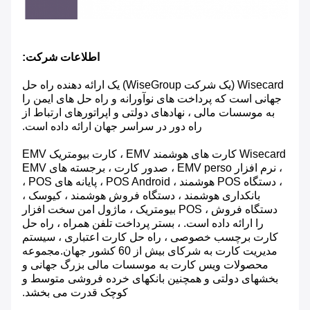
اطلاعات شرکت:
Wisecard (یک شرکت WiseGroup) یک ارائه دهنده راه حل
جهانی است که پرداخت های نوآورانه و راه حل های ایمن را
به موسسات مالی ، نهادهای دولتی و اپراتورهای ارتباط از
راه دور در سراسر جهان ارائه داده است.
Wisecard کارت های هوشمند EMV ، کارت بیومتریک EMV
، نرم افزار EMV perso ، صدور کارت ، برجسته های EMV
، دستگاه POS هوشمند ، POS Android ، پایانه های POS ،
بانکداری هوشمند ، دستگاه فروش هوشمند ، کیوسک ،
دستگاه فروش ، POS بیومتریک ، ماژول امن سخت افزار
را ارائه داده است. ، بستر پرداخت تلفن همراه ، راه حل
کارت برچسب خصوصی ، راه حل کارت اعتباری ، سیستم
مدیریت کارت به شرکای بیش از 60 کشور جهان.مجموعه
محصولات ویس کارت به موسسات مالی بزرگ جهانی و
بخشهای دولتی و همچنین بانکهای خرده فروشی متوسط ​​و
کوچک قدرت می بخشد.