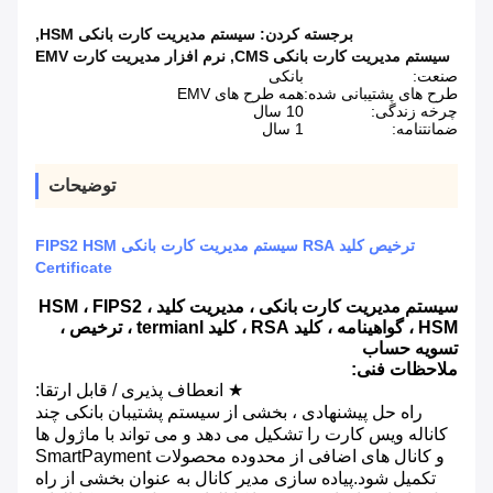
برجسته کردن:
سیستم مدیریت کارت بانکی HSM
,
سیستم مدیریت کارت بانکی CMS
,
نرم افزار مدیریت کارت EMV
صنعت:
بانکی
طرح های پشتیبانی شده:
همه طرح های EMV
چرخه زندگی:
10 سال
ضمانتنامه:
1 سال
توضیحات
ترخیص کلید RSA سیستم مدیریت کارت بانکی FIPS2 HSM
Certificate
سیستم مدیریت کارت بانکی ، مدیریت کلید ، HSM ، FIPS2
HSM ، گواهینامه ، کلید RSA ، کلید termianl ، ترخیص ،
تسویه حساب
ملاحظات فنی:
★ انعطاف پذیری / قابل ارتقا:
راه حل پیشنهادی ، بخشی از سیستم پشتیبان بانکی چند
کاناله ویس کارت را تشکیل می دهد و می تواند با ماژول ها
و کانال های اضافی از محدوده محصولات SmartPayment
تکمیل شود.پیاده سازی مدیر کانال به عنوان بخشی از راه