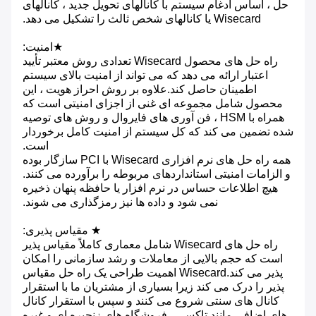
حل ، اساس ادغام سیستم با کانالهای تحویل جدید ، کانالهای
Wisecard یا کانالهای شخص ثالث را تشکیل می دهد.
★
امنیت:
راه حل های محصول Wisecard تعدادی روش معتبر تأیید
اعتبار ارائه می دهد که می تواند از امنیت بالای سیستم
اطمینان حاصل کند.علاوه بر روش احراز هویت ، این
محصول شامل مجموعه ای غنی از اجزای امنیتی است که
همراه با HSM ، فن آوری های فایروال و روش های توصیه
شده تضمین می کند که کل سیستم از امنیت کامل برخوردار
است.
همه راه حل های نرم افزاری Wisecard با PCI سازگار بوده
و الزامات امنیتی استانداردهای مربوطه را برآورده می کنند.
هیچ اطلاعات حساس در نرم افزار یا حافظه پنهان ذخیره
نمی شود و داده ها نیز رمزگذاری می شوند.
★ مقیاس پذیری:
راه حل های Wisecard شامل معماری کاملاً مقیاس پذیر
است که حجم بالایی از معاملات و رشد سازمانی را امکان
پذیر می کند.Wisecard اهمیت طراحی یک راه حل مقیاس
پذیر را درک می کند زیرا بسیاری از مشتریان ما با استقرار
کانال های سنتی شروع می کنند و سپس با استقرار کانال
های اضافی مانند تاکسی ، فروشگاه های زنجیره ای و غیره