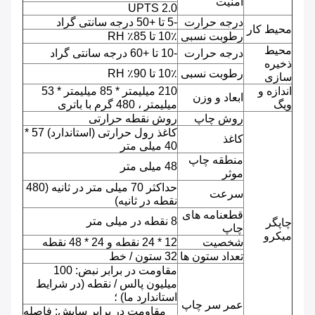
امنیت
UPTS 2.0
درجه حرارت
-5 تا +50 درجه سانتی گراد
محیط کار
رطوبت نسبی
10٪ تا 85٪ RH
محیط
درجه حرارت
-10 تا +60 درجه سانتی گراد
ذخیره
رطوبت نسبی
10٪ تا 90٪ RH
سازی
اندازه و
210 میلیمتر * 85 میلیمتر * 53
ابعاد و وزن
ویگ
میلیمتر ، 480 گرم با باتری
روش چاپ
روش نقطه حرارتی
کاغذ رول حرارتی (استاندارد) 57 *
کاغذ
40 میلی متر
منطقه چاپ
48 میلی متر
موثر
حداکثر 70 میلی متر در ثانیه (480
سرعت
نقطه در ثانیه)
قطعنامه های
8 نقطه در میلی متر
چاپگر
چاپ
میکرو
شخصیت
12 * 24 نقطه و 24 * 48 نقطه
تعداد ستون ها
32 ستون / خط
مقاومت در برابر نبض: 100
میلیون پالس / نقطه (در شرایط
استاندارد ما) ؛
عمر سر چاپ
مقاومت در برابر سایش: فاصله