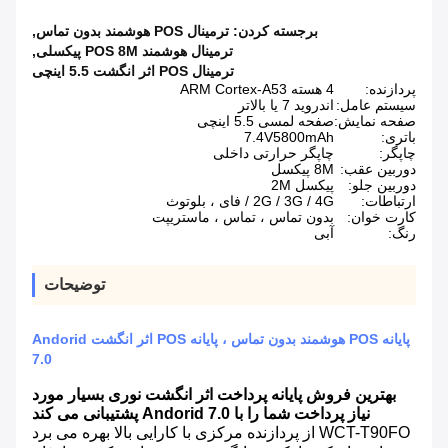
برجسته کردن:
ترمینال POS هوشمند بدون تماس
,
ترمینال هوشمند POS 8M پیکسلی
,
ترمینال POS اثر انگشت 5.5 اینچی
پردازنده:
4 هسته ARM Cortex-A53
سیستم عامل:
اندروید 7 یا بالاتر
صفحه نمایش:
صفحه لمسی 5.5 اینچی
باتری:
7.4V5800mAh
چاپگر:
چاپگر حرارتی داخلی
دوربین عقب:
8M پیکسل
دوربین جلو:
پیکسل 2M
ارتباطات:
2G / 3G / 4G / فای ، بلوتوث
کارت خوان:
بدون تماس ، تماس ، ماستریپت
رنگ:
آبی
توضیحات
پایانه POS هوشمند بدون تماس ، پایانه POS اثر انگشت Andorid
7.0
بهترین فروش پایانه پرداخت اثر انگشت نوری بسیار مورد
نیاز پرداخت شما را با Andorid 7.0 پشتیبانی می کند
WCT-T90FO از پردازنده مرکزی با کارایی بالا بهره می برد