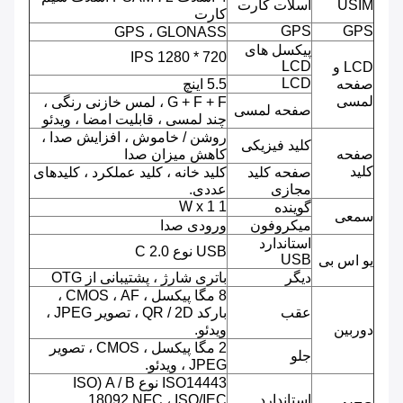
USIM
اسلات کارت
کارت
GPS
GPS
GPS ، GLONASS
پیکسل های
720 * 1280 IPS
LCD
LCD و
LCD
صفحه
5.5 اینچ
لمسی
G + F + F ، لمس خازنی رنگی ،
صفحه لمسی
چند لمسی ، قابلیت امضا ، ویدئو
روشن / خاموش ، افزایش صدا ،
کلید فیزیکی
صفحه
کاهش میزان صدا
کلید
صفحه کلید
کلید خانه ، کلید عملکرد ، کلیدهای
مجازی
عددی.
1 W x 1
گوینده
سمعی
میکروفون
ورودی صدا
استاندارد
USB نوع C 2.0
USB
یو اس بی
دیگر
باتری شارژ ، پشتیبانی از OTG
8 مگا پیکسل ، CMOS ، AF ،
عقب
بارکد QR / 2D ، تصویر JPEG ،
دوربین
ویدئو.
2 مگا پیکسل ، CMOS ، تصویر
جلو
JPEG ، ویدئو.
ISO14443 نوع A / B (ISO
استاندارد
18092 NFC ، ISO/IEC