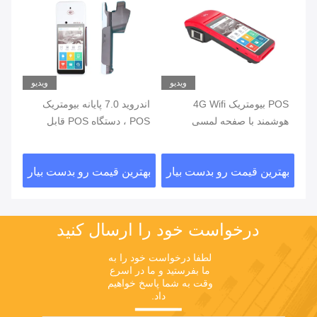
یو
ویدیو
ویدیو
ی
POS بیومتریک 4G Wifi
اندروید 7.0 پایانه بیومتریک
هوشمند با صفحه لمسی
POS ، دستگاه POS قابل
خواننده اثر انگشت
حمل با چاپگر داخلی
اثر
ار
بهترین قیمت رو بدست بیار
بهترین قیمت رو بدست بیار
بهت
درخواست خود را ارسال کنید
لطفا درخواست خود را به 
ما بفرستید و ما در اسرع 
وقت به شما پاسخ خواهیم 
داد.