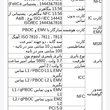
NFC
14443&7816 ، پشتیبانی FeliCa)
طیف
13.56 مگاهرتز
NFC 13.56 مگاهرتز ، پشتیبانی از
کارت بدون
کارت IC
ISO / IEC 14443 نوع A&B ،
تماس
ISO/IEC 14443&7816
کارت
کارت هوشمند
سازگار با EMV و PBOC
EMV
ISO 7810 ، 7811 ، 7813 ؛آهنگ
کارت
سه گانه ، دو جهته ؛سرعت
MSR
مغناطیسی
کشیدن 10 سانتی متر در ثانیه -
100 سانتی متر در ثانیه
نوع باتری
باتری پلیمری لیتیوم یون
باتری
ظرفیت
3.7 ولت ، 5800 میلی آمپر ساعت
شارژر
5 ولت / 2 آمپر
EMV با L1 / PBCO L1 تماس
بگیرید
ICC
EMV با L2 / PBOC L2 تماس
بگیرید
صدور
EMV بدون تماس L1 / qPBOC
گواهینامه
L1
NFC
EM2 بدون تماس L2 / qPBOC
L2
PCI 5.0