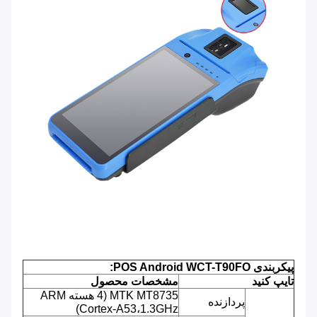
پیکربندی POS Android WCT-T90FO:
تایپ کنید
مشخصات محصول
MTK MT8735 (4 هسته ARM
پردازنده
Cortex-A53،1.3GHz)