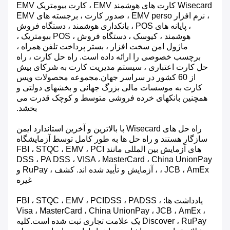
Wisecard کارت های هوشمند EMV ، کارت بیومتریک EMV
، نرم افزار EMV perso ، صدور کارت ، برجسته های EMV
، پایانه های POS ، بانکداری هوشمند ، دستگاه فروش
هوشمند ، کیوسک ، دستگاه فروش ، POS بیومتریک ،
ماژول امن سخت افزار ، بستر پرداخت تلفن همراه ،
برچسب خصوصی را ارائه داده است. راه حل کارت ، راه
حل کارت اعتباری ، سیستم مدیریت کارت به شرکای بیش
از 60 کشور در سراسر جهان.مجموعه محصولات ویس
کارت به موسسات مالی بزرگ جهانی و بخشهای دولتی و
همچنین بانکهای خرده فروشی متوسط ​​و کوچک قدرت می
بخشد.
راه حل های Wisecard با بالاترین و آخرین استاندارد ایمن
سازگار هستند و راه حل ها به طور کامل توسط آزمایشگاه
های آزمایش بین المللی مانند FBI ، STQC ، EMV ، PCI
DSS ، PA DSS ، VISA ، MasterCard ، China UnionPay
، JCB ، AmEx ، آزمایش و تأیید شده اند. کشف ، RuPay و
غیره
یادداشت ها: FBI ، STQC ، EMV ، PCIDSS ، PADSS ،
Visa ، MasterCard ، China UnionPay ، JCB ، AmEx ،
Discover ، RuPay یک علامت تجاری ثبت شده است.کلیه