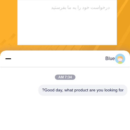
ارسال
Blue
7:34 AM
Good day, what product are you looking for?
Wisecard Technology Co., Ltd.
blueliu@wisecardtech.com
+86-755-86007346
B1303 ، ساختمان فناوری Chu