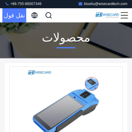
+86-755-86007346
blueliu@wisecardtech.com
نقل قول
محصولات