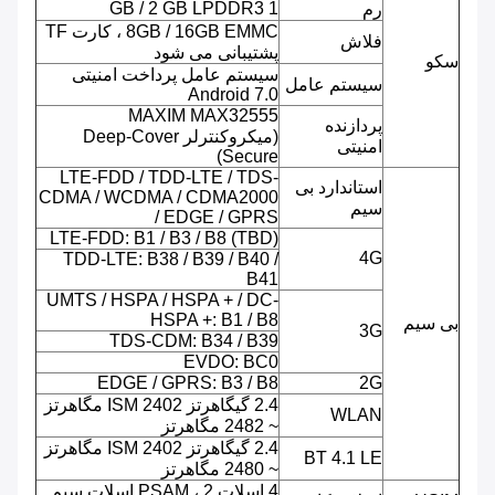
1 GB / 2 GB LPDDR3
رم
8GB / 16GB EMMC ، کارت TF
فلاش
پشتیبانی می شود
سکو
سیستم عامل پرداخت امنیتی
سیستم عامل
Android 7.0
MAXIM MAX32555
پردازنده
(میکروکنترلر Deep-Cover
امنیتی
Secure)
LTE-FDD / TDD-LTE / TDS-
استاندارد بی
CDMA / WCDMA / CDMA2000
سیم
/ EDGE / GPRS
LTE-FDD: B1 / B3 / B8 (TBD)
4G
TDD-LTE: B38 / B39 / B40 /
B41
UMTS / HSPA / HSPA + / DC-
HSPA +: B1 / B8
بی سیم
3G
TDS-CDM: B34 / B39
EVDO: BC0
EDGE / GPRS: B3 / B8
2G
2.4 گیگاهرتز ISM 2402 مگاهرتز
WLAN
~ 2482 مگاهرتز
2.4 گیگاهرتز ISM 2402 مگاهرتز
BT 4.1 LE
~ 2480 مگاهرتز
4 اسلات PSAM ، 2 اسلات سیم