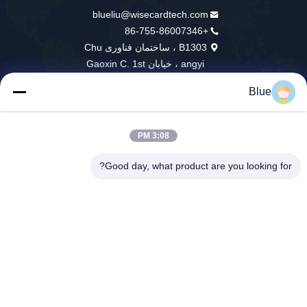
blueliu@wisecardtech.com
+86-755-86007346
B1303 ، ساختمان فناوری Chu
angyi ، خیابان Gaoxin C. 1st
Ave ، Nanshan ، شنژن ، گوان
Blue
گدونگ ، 518057 ، چین
3:08 PM
چین خوب کیفیت راه حل های کارت هوشمند عرضه کننده. حقوق چاپ 2026
Good day, what product are you looking for?
Wisecard Technology Co., Ltd. . همه حقوق محفوظ است