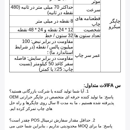
موثر
حداکثر 70 میلی متر در ثانیه (480
سرعت
نقطه در ثانیه)
قطعنامه های
چاپگر
8 نقطه در میلی متر
چاپ
میکرو
شخصیت
12 * 24 نقطه و 24 * 48 نقطه
تعداد ستون ها
32 ستون / خط
مقاومت در برابر نبض: 100
میلیون پالس / نقطه (در شرایط
استاندارد ما) ؛
عمر سر چاپ
مقاومت در برابر سایش: فاصله
سفر کاغذ 50 کیلومتر (نسبت
چاپ: 25٪ یا کمتر)
س FAالات متداول:
1. آیا شما تولید کننده یا شرکت بازرگانی هستید؟
پاسخ: ما تولید کننده حرفه ای متخصص در چاپگر حرارتی OEM
پذیرفته شده هستیم ، ما به مدت 8 سال روی چاپگرها و راه حل
های چاپ تمرکز کرده ایم.
2. حداقل مقدار سفارش ترمینال POS چقدر است؟
پاسخ: ما برای MOQ محدودیتی نداریم ، بنابراین شما حتی می