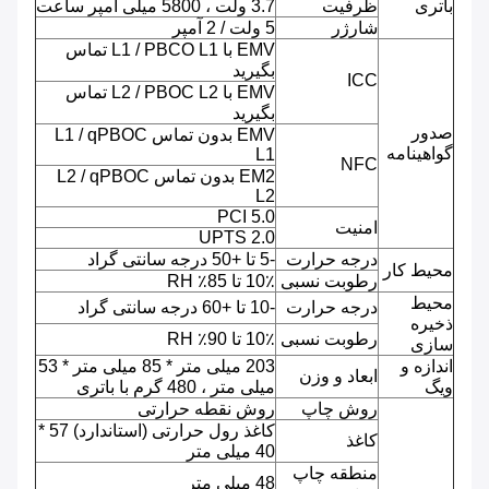
باتری
ظرفیت
3.7 ولت ، 5800 میلی آمپر ساعت
شارژر
5 ولت / 2 آمپر
EMV با L1 / PBCO L1 تماس
بگیرید
ICC
EMV با L2 / PBOC L2 تماس
بگیرید
صدور
EMV بدون تماس L1 / qPBOC
گواهینامه
L1
NFC
EM2 بدون تماس L2 / qPBOC
L2
PCI 5.0
امنیت
UPTS 2.0
درجه حرارت
-5 تا +50 درجه سانتی گراد
محیط کار
رطوبت نسبی
10٪ تا 85٪ RH
محیط
درجه حرارت
-10 تا +60 درجه سانتی گراد
ذخیره
رطوبت نسبی
10٪ تا 90٪ RH
سازی
اندازه و
203 میلی متر * 85 میلی متر * 53
ابعاد و وزن
ویگ
میلی متر ، 480 گرم با باتری
روش چاپ
روش نقطه حرارتی
کاغذ رول حرارتی (استاندارد) 57 *
کاغذ
40 میلی متر
منطقه چاپ
48 میلی متر