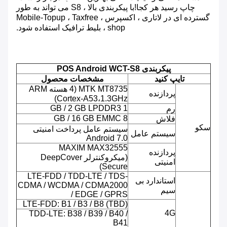
چاپ رسید هر کجا!با پیکربندی بالا ، S8 می تواند به طور
گسترده ای در لاتاری ، اکسپرس ، Mobile-Topup ، Taxfree
shop ، بلیط ترافیک استفاده شود.
پیکربندی POS Android WCT-S8
تایپ کنید
مشخصات محصول
MTK MT8735 (4 هسته ARM
پردازنده
Cortex-A53،1.3GHz)
1 GB / 2 GB LPDDR3
رم
8 GB / 16 GB EMMC
فلاش
سکو
سیستم عامل پرداخت امنیتی
سیستم عامل
Android 7.0
MAXIM MAX32555
پردازنده
(میکروکنترلر DeepCover
امنیتی
Secure)
LTE-FDD / TDD-LTE / TDS-
استاندارد بی
CDMA / WCDMA / CDMA2000
سیم
/ EDGE / GPRS
LTE-FDD: B1 / B3 / B8 (TBD)
4G
TDD-LTE: B38 / B39 / B40 /
B41