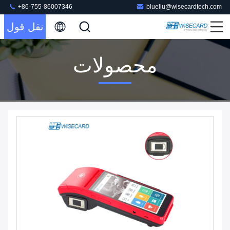
+86-755-86007346
blueliu@wisecardtech.com
نقل قول
محصولات