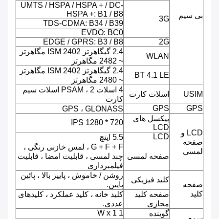
UMTS / HSPA / HSPA + / DC-
HSPA +: B1 / B8
بی سیم
3G
TDS-CDMA: B34 / B39
EVDO: BC0
EDGE / GPRS: B3 / B8
2G
2.4 گیگاهرتز ISM 2402 مگاهرتز
WLAN
~ 2482 مگاهرتز
2.4 گیگاهرتز ISM 2402 مگاهرتز
BT 4.1 LE
~ 2480 مگاهرتز
4 اسلات PSAM ، 2 اسلات سیم
USIM
اسلات کارت
کارت
GPS
GPS
GPS ، GLONASS
پیکسل های
720 * 1280 IPS
LCD
LCD و
LCD
5.5 اینچ
صفحه
G + F + F ، لمس خازنی رنگی ،
لمسی
صفحه لمسی
چند لمسی ، قابلیت امضا ، قابلیت
فیلمبرداری
روشن / خاموش ، پاییز بالا ، پائین
کلید فیزیکی
صفحه
پایین.
کلید
صفحه کلید
کلید خانه ، کلید عملکرد ، کلیدهای
مجازی
عددی.
1 W x 1
گوینده
سمعی