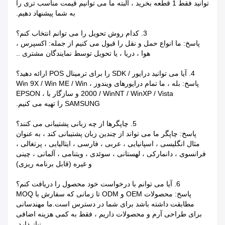
توانید فقط 1 قطعه بخرید ، البته ما می توانیم قیمت مناسب تری را
به شما پیشنهاد دهیم.
3. کدام روش تحویل را می توانم انتخاب کنم؟
پاسخ: ما انواع حمل و نقل را قبول می کنیم از جمله: اکسپرس ،
هوا ، دریا ، یا تحویل توسط نمایندگان مشتری ..
4. آیا می توانید درایور / SDK را برای ترمینال POS ارائه دهید؟
پاسخ: بله ، ما تمام درایورهای ویندوز ، Win 9X / Win ME / Win
2000 / WinNT / WinXP / Vista و سازگار با EPSON ،
SAMSUNG را تهیه می کنیم.
5. چاپگرها از چه زبانی پشتیبانی می کنند؟
پاسخ: چاپگر ما می تواند از چندین زبان پشتیبانی کند ، به عنوان
مثال انگلیسی ، اسپانیایی ، عربی ، فارسی ، ایتالیایی ، پرتغالی ،
فرانسوی ، دانمارکی ، لهستانی ، سوئدی ، ویتنامی ، آلمانی ، چینی
و غیره (قابل برنامه ریزی)
6. آیا می توانم با درخواست خود محصول را دریافت کنم؟
پاسخ: محصولات OEM و ODM تا زمانی که سفارش با MOQ
مطابقت داشته باشد برای شما در دسترس است.ما مهندسانی
برای طراحی آرم و محصولات داریم ، فقط به کمی هزینه اضافی
نیاز دارد.