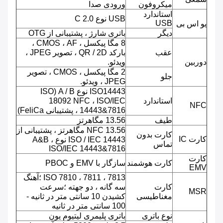
میکروفون
ورودی صدا
استاندارد
USB نوع C 2.0
USB
یو اس بی
دیگر
باتری شارژ ، پشتیبانی از OTG
8 مگا پیکسل ، CMOS ، AF ،
عقب
بارکد QR / 2D ، تصویر JPEG ،
دوربین
ویدئو.
2 مگا پیکسل ، CMOS ، تصویر
جلو
JPEG ، ویدئو.
ISO14443 نوع A / B (ISO
استاندارد
18092 NFC ، ISO/IEC
NFC
14443&7816 ، پشتیبانی FeliCa)
طیف
13.56 مگاهرتز
NFC 13.56 مگاهرتز ، پشتیبانی از
کارت بدون
کارت IC
ISO / IEC 14443 نوع A&B ،
تماس
ISO/IEC 14443&7816
کارت
کارت هوشمند
سازگار با EMV و PBOC
EMV
ISO 7810 ، 7811 ، 7813 ؛آهنگ
کارت
سه گانه ، دو جهته ؛سرعت
MSR
مغناطیسی
کشیدن 10 سانتی متر در ثانیه -
100 سانتی متر در ثانیه
نوع باتری
باتری پلیمری لیتیوم یون