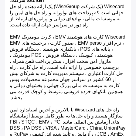
اطلاعات شرکت:
Wisecard (یک شرکت WiseGroup) یک ارائه دهنده راه حل
جهانی است که پرداخت های نوآورانه و راه حل های ایمن را
به موسسات مالی ، نهادهای دولتی و اپراتورهای ارتباط از
راه دور در سراسر جهان ارائه داده است.
Wisecard کارت های هوشمند EMV ، کارت بیومتریک EMV
، نرم افزار EMV perso ، صدور کارت ، برجسته های EMV
، پایانه های POS ، بانکداری هوشمند ، دستگاه فروش
هوشمند ، کیوسک ، دستگاه فروش ، POS بیومتریک ،
ماژول امن سخت افزار ، بستر پرداخت تلفن همراه ،
برچسب خصوصی را ارائه داده است. راه حل کارت ، راه
حل کارت اعتباری ، سیستم مدیریت کارت به شرکای بیش
از 60 کشور در سراسر جهان.مجموعه محصولات ویس
کارت به موسسات مالی بزرگ جهانی و بخشهای دولتی و
همچنین بانکهای خرده فروشی متوسط ​​و کوچک قدرت می
بخشد.
راه حل های Wisecard با بالاترین و آخرین استاندارد ایمن
سازگار هستند و راه حل ها به طور کامل توسط آزمایشگاه
های آزمایش بین المللی مانند FBI ، STQC ، EMV ، PCI
DSS ، PA DSS ، VISA ، MasterCard ، China UnionPay
، JCB ، AmEx ، آزمایش و تأیید شده اند. کشف ، RuPay و