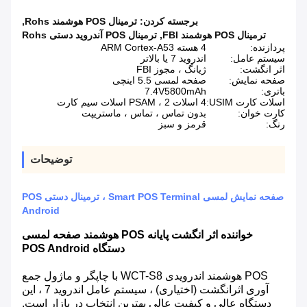
برجسته کردن:
ترمینال POS هوشمند Rohs
,
ترمینال POS هوشمند FBI
,
ترمینال POS آندروید دستی Rohs
پردازنده:
4 هسته ARM Cortex-A53
سیستم عامل:
اندروید 7 یا بالاتر
اثر انگشت:
ژیانگ ، مجوز FBI
صفحه نمایش:
صفحه لمسی 5.5 اینچی
باتری:
7.4V5800mAh
اسلات کارت USIM:
4 اسلات PSAM ، 2 اسلات سیم کارت
کارت خوان:
بدون تماس ، تماس ، ماستریپت
رنگ:
قرمز و سبز
توضیحات
صفحه نمایش لمسی Smart POS Terminal ، ترمینال دستی POS
Android
خواننده اثر انگشت پایانه POS هوشمند صفحه لمسی
دستگاه POS Android
POS هوشمند اندرویدی WCT-S8 با چاپگر و ماژول جمع
آوری اثرانگشت (اختیاری) ، سیستم عامل اندروید 7 ، این
دستگاه عالی و کیفیت عالی بهترین انتخاب در بازار است.