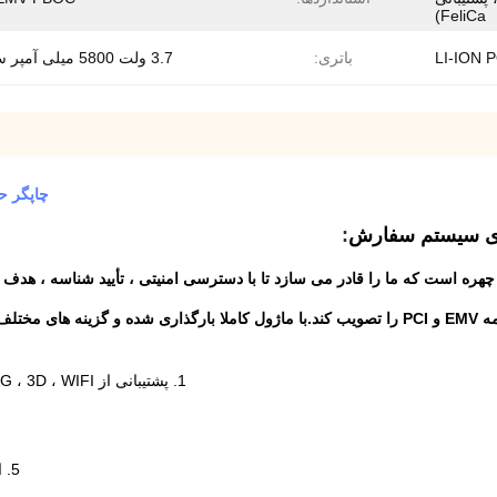
FeliCa)
باتری:
3.7 ولت 5800 میلی آمپر ساعت
چاپگر حرارتی دستگاه 
:
WCT-S6 همچنین با عنصر امن تعبیه شده است تا بتواند گواهینامه EMV و PCI را تصویب کند.با ماژول کامل
1. پشتیبانی از RFID ، GPS ، 4G ، 3D ، WIFI ، شارژ بی سیم / نوع C شارژ راه خوان NFC.
5. اثر انگشت ، بارکد ، شناسایی کارت اثر انگشت Bluetoothand.