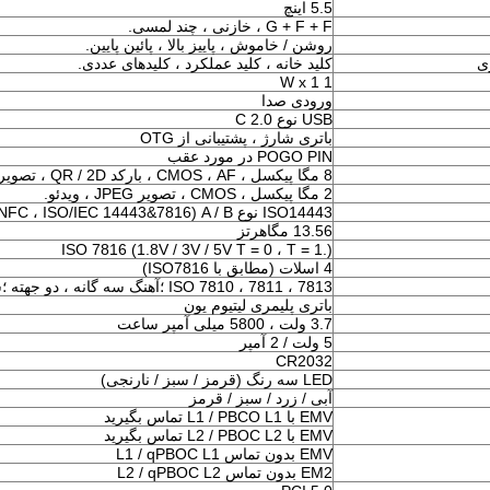
5.5 اینچ
G + F + F ، خازنی ، چند لمسی.
روشن / خاموش ، پاییز بالا ، پائین پایین.
ی
کلید خانه ، کلید عملکرد ، کلیدهای عددی.
1 W x 1
ورودی صدا
USB نوع C 2.0
باتری شارژ ، پشتیبانی از OTG
POGO PIN در مورد عقب
8 مگا پیکسل ، CMOS ، AF ، بارکد QR / 2D ، تصویر JPEG ، ویدئو.
2 مگا پیکسل ، CMOS ، تصویر JPEG ، ویدئو.
ISO14443 نوع A / B (ISO 18092 NFC ، ISO/IEC 14443&7816 ، پشتیبانی FeliCa)
13.56 مگاهرتز
ISO 7816 (1.8V / 3V / 5V T = 0 ، T = 1.)
4 اسلات (مطابق با ISO7816)
ISO 7810 ، 7811 ، 7813 ؛آهنگ سه گانه ، دو جهته ؛سرعت کشیدن 10 سانتی متر در ثانیه - 100 سانتی متر در ثانیه
باتری پلیمری لیتیوم یون
3.7 ولت ، 5800 میلی آمپر ساعت
5 ولت / 2 آمپر
CR2032
LED سه رنگ (قرمز / سبز / نارنجی)
آبی / زرد / سبز / قرمز
EMV با L1 / PBCO L1 تماس بگیرید
EMV با L2 / PBOC L2 تماس بگیرید
EMV بدون تماس L1 / qPBOC L1
EM2 بدون تماس L2 / qPBOC L2