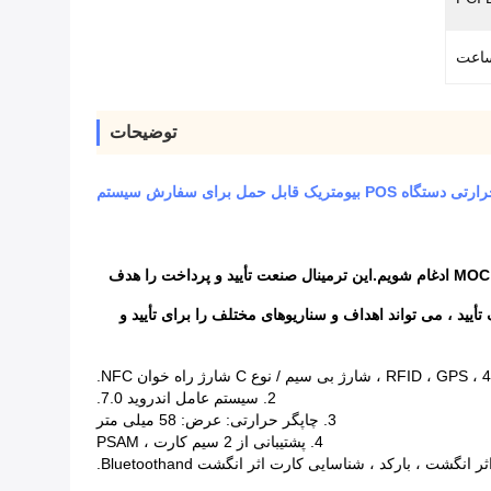
توضیحات
POS بیومتریک قابل حمل برای سفارش سیستم
WCT-S6 یک ترمینال قدرتمند با شناسه ، رگ و ماژول تشخیص چهره است که ما را قادر می سازد تا با دسترسی امنیتی ، تأیید شناسه ، هدف MOC ادغام شویم.این ترمینال صنعت تأیید و پرداخت را هدف
ا بارگذاری شده و گزینه های مختلف تأیید ، می تواند اهداف و سناریوهای مختلف را برای تأیید و
2. سیستم عامل اندروید 7.0.
3. چاپگر حرارتی: عرض: 58 میلی متر
4. پشتیبانی از 2 سیم کارت ، PSAM