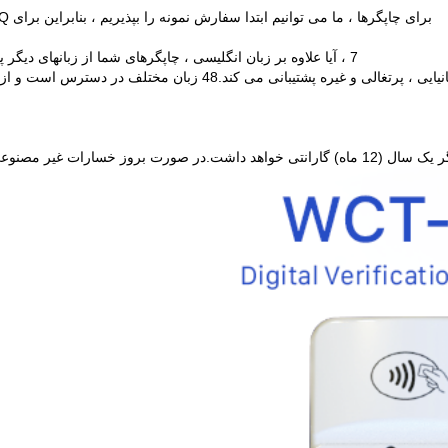
برای چاپگرها ، ما می توانیم ابتدا سفارش نمونه را بپذیریم ، بنابراین برای MOQ محدودیتی وجود ندارد. برای کاغذ برچسب / کاغذ رسید ect
7 ، آیا علاوه بر زبان انگلیسی ، چاپگرهای شما از زبانهای دیگر پشتیبانی می کنند؟ از چه سیستم عملیاتی پشتیبان تهیه می کنند؟
ت بروز خسارات غیر مصنوعی ، قطعات رایگان برای تعمیر در دوره گارانتی ارائه می شوند.