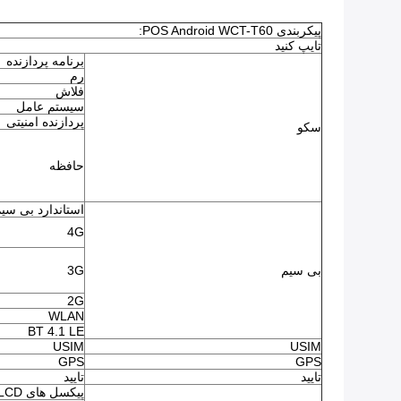
پیکربندی POS Android WCT-T60:
تایپ کنید
برنامه پردازنده
رم
فلاش
سیستم عامل
پردازنده امنیتی
سکو
حافظه
استاندارد بی سی
4G
بی سیم
3G
2G
WLAN
BT 4.1 LE
USIM
USIM
GPS
GPS
تایید
تایید
پیکسل های LCD