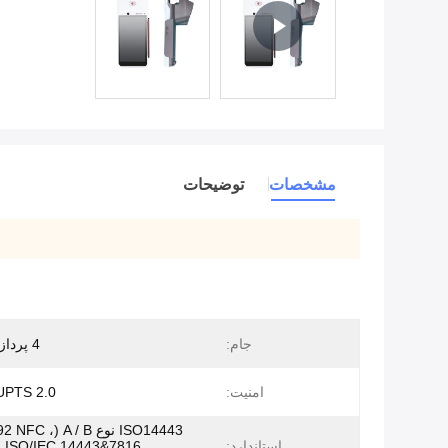
مشخصات
توضیحات
جام:
4 پردازنده اصلی
امنیت:
UPTS 2.0
ISO14443 نوع 2 NFC
استاندارد:
816