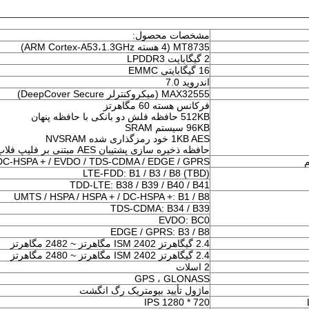
مشخصات محصول:
MT8735 (4 هسته ARM Cortex-A53،1.3GHz)
2 گیگابایت LPDDR3
16 گیگابایتی EMMC
اندروید 7.0
MAX32555 (میکروکنترلر DeepCover Secure)
فرکانس هسته 60 مگاهرتز
512KB حافظه فلش دو بانکی با حافظه پنهان
96KB سیستم SRAM
1KB AES خود رمزگذاری شده NVSRAM
حافظه ذخیره سازی پشتیبان AES مبتنی بر فلیپ فلاپ 256 بیتی
م
 DC-HSPA + / EVDO / TDS-CDMA / EDGE / GPRS
LTE-FDD: B1 / B3 / B8 (TBD)
TDD-LTE: B38 / B39 / B40 / B41
UMTS / HSPA / HSPA + / DC-HSPA +: B1 / B8
TDS-CDMA: B34 / B39
EVDO: BC0
EDGE / GPRS: B3 / B8
2.4 گیگاهرتز ISM 2402 مگاهرتز ~ 2482 مگاهرتز
2.4 گیگاهرتز ISM 2402 مگاهرتز ~ 2480 مگاهرتز
2 اسلات
GPS ، GLONASS
ماژول تأیید بیومتریک رگ انگشت
720 * 1280 IPS