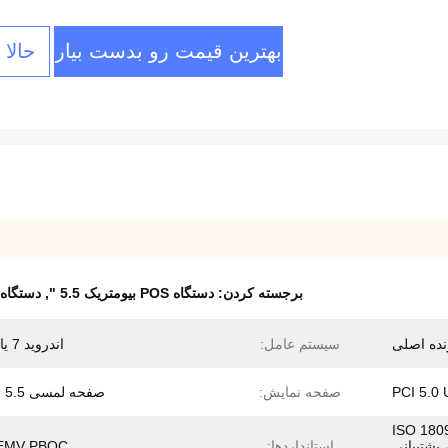
بهترین قیمت رو بدست بیار
حالا
برجسته کردن:
دستگاه POS بیومتریک 5.5 "
,
دستگاه POS بیومتریک O14443
سیستم عامل:
اندروید 7 یا بالاتر
PCI 5.0 
صفحه نمایش:
صفحه لمسی 5.5 اینچی
A / B (ISO 1809 ،
ISO/IEC 14443&7 ، پشتیبانی
استانداردها:
 EMV PBOC