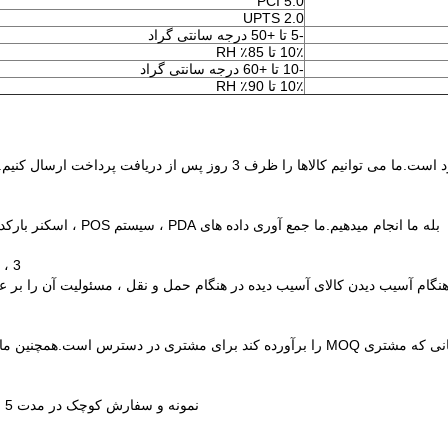
PCI 5.0
UPTS 2.0
-5 تا +50 درجه سانتی گراد
10٪ تا 85٪ RH
-10 تا +60 درجه سانتی گراد
10٪ تا 90٪ RH
 پس از دریافت پرداخت ارسال کنیم.برای کالاهای موجود در انبار ، زمان تولید حدود 10-7 روز است.
بله ما انجام میدهیم.ما جمع آوری داده های PDA ، سیستم POS ، اسکنر بارکد ، چاپگر برچسب و چرخاندن برچسب و غیره را ارائه می دهیم.
3 ، اگر کالا به شدت آسیب دیده باشد ، چه کسی مسئول آن است؟
هنگام آسیب دیدن کالای آسیب دیده در هنگام حمل و نقل ، مسئولیت آن را بر ع
نمونه و سفارش کوچک در مدت 5 روز کاری ؛ تحویل سفارش عمده لطفا با فروشنده بررسی کنید.