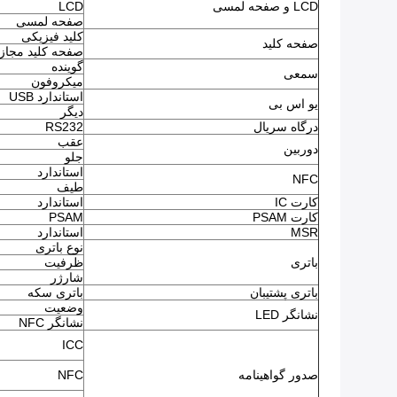
LCD و صفحه لمسی
LCD
صفحه لمسی
کلید فیزیکی
صفحه کلید
صفحه کلید مجاز
گوینده
سمعی
میکروفون
استاندارد USB
یو اس بی
دیگر
درگاه سریال
RS232
عقب
دوربین
جلو
استاندارد
NFC
طیف
کارت IC
استاندارد
کارت PSAM
PSAM
MSR
استاندارد
نوع باتری
باتری
ظرفیت
شارژر
باتری پشتیبان
باتری سکه
وضعیت
نشانگر LED
نشانگر NFC
ICC
صدور گواهینامه
NFC