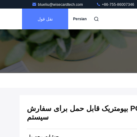
blueliu@wisecardtech.com
+86-755-86007346
نقل قول
Persian
چاپگر حرارتی دستگاه POS بیومتریک قابل حمل برای سفارش
سیستم
جزئیات محصول