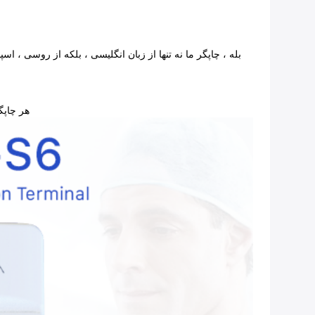
هر چاپگر یک سال (12 ماه) گارانتی خواهد داشت.در صور