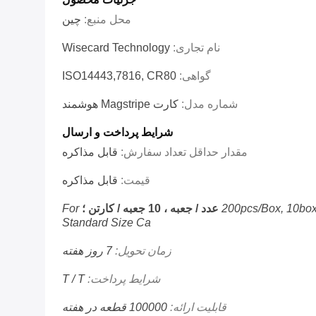
محل منبع:
چین
نام تجاری:
Wisecard Technology
گواهی:
ISO14443,7816, CR80
شماره مدل:
کارت Magstripe هوشمند
شرایط پرداخت و ارسال
مقدار حداقل تعداد سفارش:
قابل مذاکره
قیمت:
قابل مذاکره
For
200pcs/box, 10box
Standard Size Ca
زمان تحویل:
7 روز هفته
شرایط پرداخت:
T / T
قابلیت ارائه:
100000 قطعه در هفته