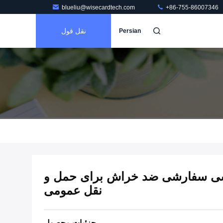
blueliu@wisecardtech.com
+86-755-86007346
نقل قول
Persian
طیسی سفارشی ضد خراش برای حمل و
نقل عمومی
جزئیات محصول