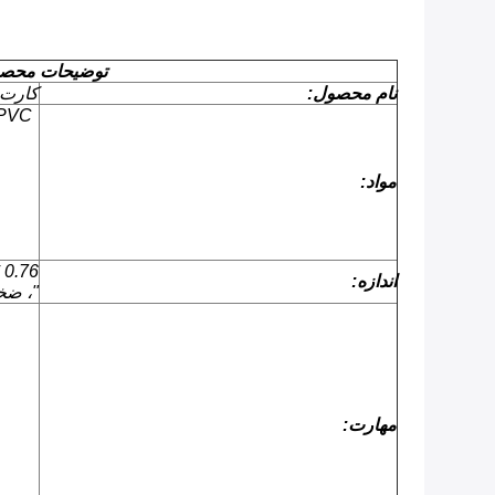
توضیحات محص
نام محصول:
کارت T Magstripe
مواد:
اندازه:
"، ضخامت 30 م
مهارت: