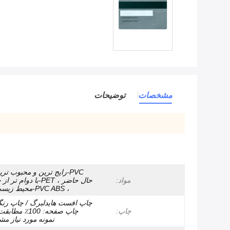
مشخصات
توضیحات
PVC-رایج ترین و محبوب تری
مواد:
حال حاضر ، PET-با دوام
، PVC ABS-محیط زیست سازگار
چاپ افست هایدلبرگ / چاپ رنگی
چاپ:
چاپ صفحه: 100٪ م
نمونه مورد نیاز مش