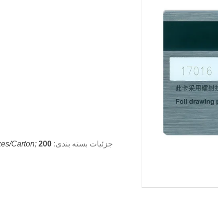
جزئیات بسته بندی:
200 عدد / جعبه ، 10 جعبه / کارتن ؛
es/carton;