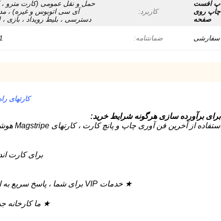
پ افست
حمل و نقل عمومی (کارت مترو ، 
چاپ روی
کاربرد:
آی سی اتوبوس و غیره) ، مد
صفحه
دسترسی ، بلیط رویداد ، بازی ، 
سفارشی
ضمانتنامه:
1 سا
کارتهای ر
:
برای کارت اند
★ خدمات VIP برای شما ، پاسخ سریع به ایمیل های مشتری با 24 ساعت / 7 روز ، تضمین کیفیت ؛
★ ما کارخانه جداگانه