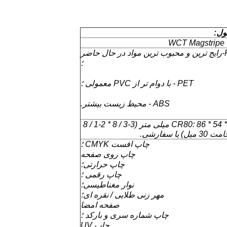
ول:
WC
PVC-رایج ترین و محبوب ترین مواد در حال حاضر
؛
PET - با دوام تر از PVC معمولی ؛
ABS - محیط زیست بیشتر.
CR80: 86 * 54 * 0.76 میلی متر (3-3 / 8 * 2-1 / 8
یل) یا سفارشی.
چاپ افست CMYK ؛
چاپ روی صفحه
چاپ حرارتی؛
چاپ رقمی ؛
نوار مغناطیسی؛
مهر زنی طلایی / نقره ای؛
صفحه امضا
چاپ شماره سری و بارکد ؛
چاپ UV