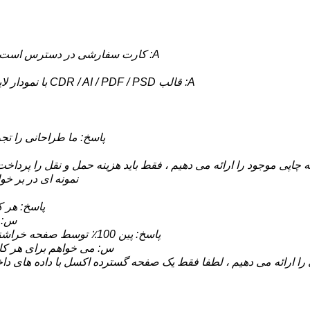
A: کارت سفارشی در دسترس است ، از جمله طرح ، اندازه ، ضخامت و برچسب خراش.
A: قالب CDR / AI / PDF / PSD با نمودار لایه ها.هر طرح را از خط خونریزی 3 میلی متر بگذارید.
پاسخ: ما طراحانی را تجر
 چاپی موجود را ارائه می دهیم ، فقط باید هزینه حمل و نقل را پرداخت ک
نمونه ای در بر خو
پاسخ: هر کارت 3 بار و نرخ معیوب زیر 
س: چ
پاسخ: پین 100٪ توسط صفحه خراشنده و مانیتورهای نصب شده در هر گوشه پنهان است.
س: می خواهم برای هر کارت 
ا ارائه می دهیم ، لطفا فقط یک صفحه گسترده اکسل با داده های داخل ار