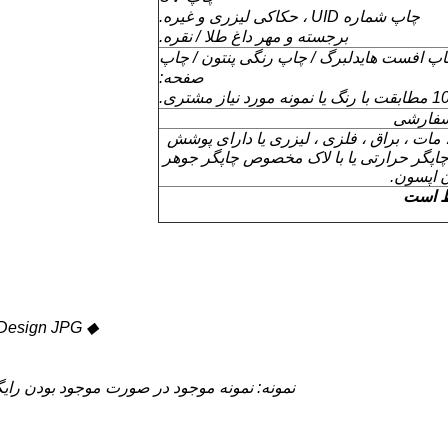
چاپ شماره UID ، حکاکی لیزری و غیره.
برجسته و مهر داغ طلا / نقره.
پ افست هایدلبرگ / چاپ رنگی پنتون / چاپ
صفحه:
نه مورد نیاز مشتری.
سفارشی
 مات ، براق ، فلزی ، لیزری یا دارای پوشش
چاپگر حرارتی یا با لاک مخصوص چاپگر جوهر
 اپسون.
ظ است
◆ Logo Design JPG انتقال به فرمت AI کمک به شما امکان پذیر است
نمونه: نمونه موجود در صورت موجود بودن رایگا