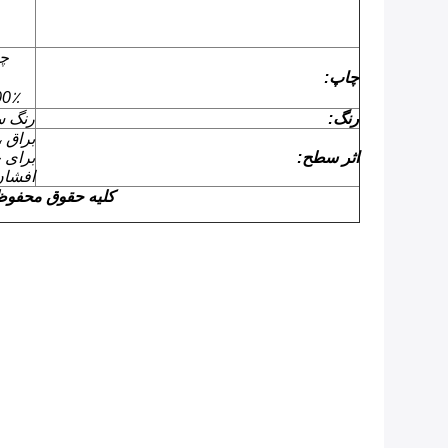
چا
چاپ:
100٪ مطابقت با رنگ یا نمو
رنگ:
رنگ 
براق ،
اثر سطح:
برای 
افشان
کلیه حقوق محفو