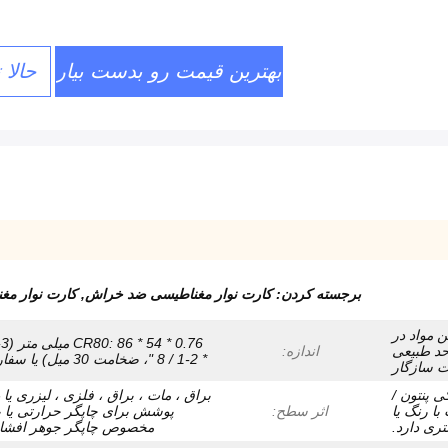
بهترین قیمت رو بدست بیار
حالا 
برجسته کردن:
کارت نوار مغناطیسی ضد خراش
,
کارت نوار مغناطیسی 6
ن مواد در
 تر از حد طبیعی
اندازه:
* 2-1 / 8 "، ضخامت 30 میل) یا سفارشی.
 پنتون /
براق ، مات ، براق ، فلزی ، لیزری یا 
طابقت با رنگ یا
اثر سطح:
پوشش برای چاپگر حرارتی یا با
تری دارد.
مخصوص چاپگر جوهر افشا