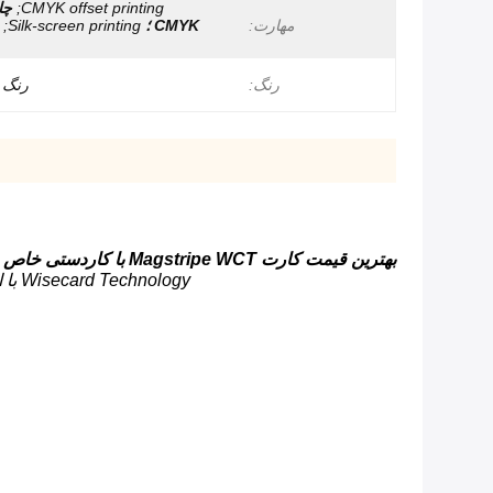
CMYK offset printing;
چا
مهارت:
CMYK ؛
Silk-screen printing;
رنگ:
رنگ 
بهترین قیمت کارت Magstripe WCT با کاردستی خاص برای برآورده سازی هرگونه شرایط خرید
Wisecard Technology با استفاده از آخرین فن آوری چاپ و پانچ کارت ، کارتهای Magstripe هوشمند با کیفیت بالا و متناسب با نیازهای شما تولید می کند.