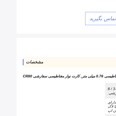
تماس بگیرید
مشخصات
0.7 میلی متر
,
کارت نوار مغناطیسی سفارشی CR80
CR80: 86 * 54 * 0.76 میلی متر (3-3 / 8
دارای
 لاک
ن اپ