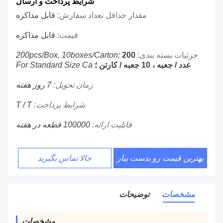
شرایط پرداخت و ارسال
مقدار حداقل تعداد سفارش:
قابل مذاکره
قیمت:
قابل مذاکره
جزئیات بسته بندی:
200
200pcs/box, 10boxes/carton;
عدد / جعبه ، 10 جعبه / کارتن ؛
For Standard Size Ca
زمان تحویل:
7 روز هفته
شرایط پرداخت:
T / T
قابلیت ارائه:
100000 قطعه در هفته
بهترین قیمت رو بدست بیار
حالا تماس بگیرید
مشخصات
توضیحات
مشخصات