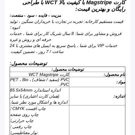
کارت Magstripe با کیفیت بالا WCT با طراحی
رایگان و بهترین قیمت
:
مزیت - فایده - سود - منفعت:
قیمت مستقیم کارخانه: تجربه در تجارت با خریداران سنگین ، تولید
انبوه ؛
فروش و مشاور برای شما: 8 سال شریک کار برای شما ، خدمات
حرفه ای و روش و غیره
خدمات VIP برای شما ، پاسخ سریع به ایمیل های مشتری با 24
ساعت / 7 روز ، تضمین کیفیت.
توضیحات محصول:
توضیحات محصول:
نام محصول:
کارت WCT Magstripe
PVC (سفید / شفاف) ، PET ، Bio
مواد:
PVC.
اندازه استاندارد 85.5x54mm
اندازه:
(همان کارت اعتباری) یا سایر
اندازه ها و اشکال مورد نظر شما.
چاپ افست CMYK ؛
چاپ روی صفحه
چاپ حرارتی؛
چاپ رقمی ؛
نوار مغناطیسی؛