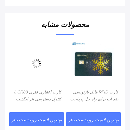
محصولات مشابه
کارت RFID قابل بازنویسی
کارت اعتباری فلزی CR80 با
کنت
ضد آب برای راه حل پرداخت
کنترل دسترسی اثر انگشت
هوش
مشاغل
Chip Magstripe
پرد
ار
بهترین قیمت رو بدست بیار
بهترین قیمت رو بدست بیار
بهت