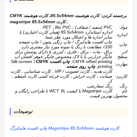
برجسته کردن:
کارت هوشمند 85.5x54mm
,
کارت هوشمند CMYK
,
کارت magstripe 85.5x54mm
مواد:
PVC (سفید / شفاف) ، PET ، Bio PVC.
اندازه استاندارد 85.5x54mm (همان کارت اعتباری) یا
اندازه:
سایر اندازه ها و اشکال مورد نظر شما.
چاپ افست هایدلبرگ / چاپ رنگی پنتون / چاپ صفحه:
چاپ:
100٪ مطابقت با رنگ یا نمونه مورد نیاز مشتری دارد.
اثر
براق ، مات ، براق ، فلزی ، لیزری یا دارای پوشش برای
سطح:
چاپگر حرارتی یا با لاک مخصوص چاپگر جوهر افشان اپ
CMYK offset printing;
چاپ افست CMYK ؛
Silk-screen
مهارت:
printing;
چاپ روی صفحه
کارت هدیه ، کارت عضویت / VIP ، کارت شناسایی ، کارت
کاربرد:
ضمانت ، کارت خراش ، کارت قرعه کشی کارت نامنظم ،
ک
رنگ:
رنگ سفارشی
نام
کارت Magstripe با کیفیت بالا WCT با طراحی رایگان و
محصول:
بهترین قیمت
توضیحات
کارت هوشمند Magstripe 85.5x54mm چاپ افست هایدلبرگ