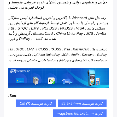
جهانی و بخشهای دولتی و همچنین بانکهای خرده فروشی متوسط ​​و
کوچک قدرت می بخشد.
راه حل های Wisecard با بالاترین و آخرین استاندارد ایمن سازگار
هستند و راه حل ها به طور کامل توسط آزمایشگاه های آزمایش بین
المللی مانند FBI ، STQC ، EMV ، PCI DSS ، PA DSS ، VISA ،
MasterCard ، China UnionPay ، JCB ، AmEx ، آزمایش و تأیید
شده اند. کشف ، RuPay و غیره
یادداشت ها: FBI ، STQC ، EMV ، PCIDSS ، PADSS ، Visa ، MasterCard ،
China UnionPay ، JCB ، AmEx ، Discover ، RuPay یک علامت تجاری ثبت
شده است.کلیه علائم تجاری مورد اشاره در اینجا دارایی صاحبان مربوطه است.
Tags:
کارت هوشمند 85.5x54mm
کارت هوشمند CMYK
کارت magstripe 85.5x54mm