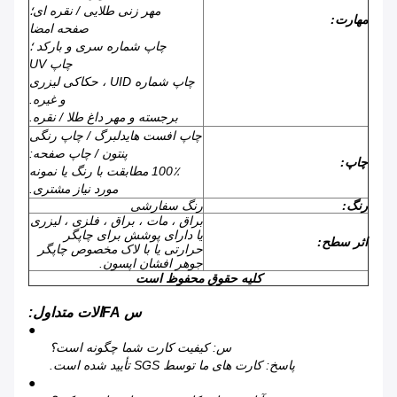
مهر زنی طلایی / نقره ای؛
مهارت:
صفحه امضا
چاپ شماره سری و بارکد ؛
چاپ UV
چاپ شماره UID ، حکاکی لیزری
و غیره.
برجسته و مهر داغ طلا / نقره.
چاپ افست هایدلبرگ / چاپ رنگی
پنتون / چاپ صفحه:
چاپ:
100٪ مطابقت با رنگ یا نمونه
مورد نیاز مشتری.
رنگ:
رنگ سفارشی
براق ، مات ، براق ، فلزی ، لیزری
یا دارای پوشش برای چاپگر
اثر سطح:
حرارتی یا با لاک مخصوص چاپگر
جوهر افشان اپسون.
کلیه حقوق محفوظ است
س FAالات متداول:
●
س: کیفیت کارت شما چگونه است؟
پاسخ: کارت های ما توسط SGS تأیید شده است.
●