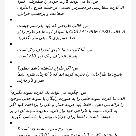
س: آیا می توانم کارت خودم را سفارشی کنم؟
A: کارت سفارشی در دسترس است ، از جمله طرح ، اندازه ،
ضخامت و برچسب خراش.
●
س: قالب طراحی که باید بفرستم چیست
A: قالب CDR / AI / PDF / PSD با نمودار لایه ها.هر طرح را از
خط خونریزی 3 میلی متر بگذارید.
●
س: آیا کارت شما دارای انحراف رنگ است
پاسخ: انحراف رنگ زیر 10٪ است.
●
س: اگر طراح نداشته باشم چطور؟
پاسخ: ما طراحانی را تجربه کرده ایم که با کارهای هنری شما
سر و کار دارند.
●
س: چگونه می توانم یک کارت نمونه بگیرم؟
الف: ما کارت نمونه خالی را به صورت رایگان یا نمونه چاپی موجود
را ارائه می دهیم ، فقط باید هزینه حمل و نقل را پرداخت کنید.اگر
به کارت نمونه با طراحی خود نیاز دارید ، هزینه نمونه ای در بر
خواهد داشت ، لطفاً برای جزئیات بیشتر با ما تماس بگیرید.
●
س: نرخ معیوب شما چند است؟
پاسخ: هر کارت 3 بار و نرخ معیوب زیر 0.01٪ بررسی می