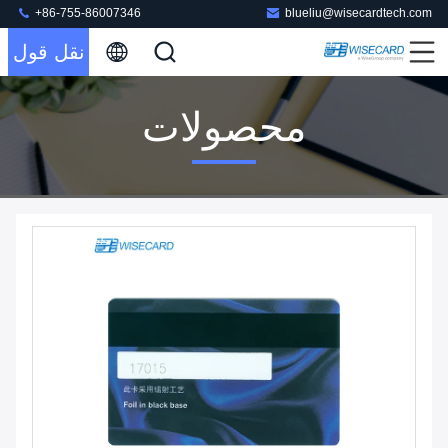
+86-755-86007346
blueliu@wisecardtech.com
نقل قول
محصولات