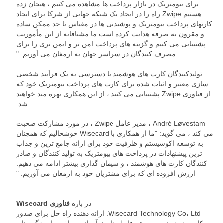
برای بیومتریک در بازار پرداخت ها مشاهده می کنیم ، هیجان زده
هستیم.Zwipe راه را در ایجاد یک شبکه جهانی از شرکا برای ایجاد
کارتهای پرداخت بیومتریک و پوشیدنی ها در مقیاس تا حد ممکن ساده
و مقرون به صرفه هدایت کرده است.ما مشتاقانه از این مأموریت
پشتیبانی می کنیم و گزینه های پرداخت امن تر و ایمن تری را برای
مصرف کنندگان در سراسر جهان به ارمغان می آوریم. "
تولیدکنندگان کارت های هوشمند با دسترسی به یک فرآیند شخصی
سازی معتبر و اثبات شده برای کارت های پرداخت بیومتریک خود که
از فناوری Zwipe پشتیبانی می کنند ، از این همکاری بهره مند خواهند
شد.
André Løvestam ، مدیر عامل Zwipe ، در مورد مشارکت صحبت
می کند ، می گوید: "ما از همکاری با Wisecard خوشحالیم که همچنان
به توسعه اکوسیستم و ظرفیت خود برای ارائه جامع ترین و جذاب
ترین پیشنهادات در پرداخت های بیومتریک به تولید کنندگان و صادر
کنندگان کارت های هوشمند ، و سیمان گذاری بیشتر ادامه می دهیم.
ارزش افزوده ای که برای مشتریان خود به ارمغان می آوریم. "
در باره
فناوری Wisecard
Wisecard Technology Co، Ltd. ارائه دهنده راه حل برای صدور
کارت هوشمند و سیستم عامل های نوآورانه پرداخت با ویژگی های