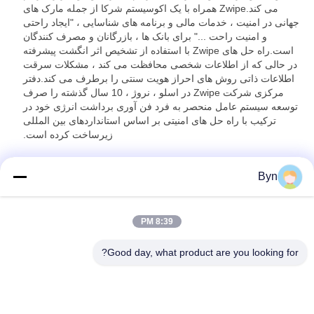
می کند.Zwipe همراه با یک اکوسیستم شرکا از جمله مارک های
جهانی در امنیت ، خدمات مالی و برنامه های شناسایی ، "ایجاد راحتی
و امنیت راحت ..." برای بانک ها ، بازرگانان و مصرف کنندگان
است.راه حل های Zwipe با استفاده از تشخیص اثر انگشت پیشرفته
در حالی که از اطلاعات شخصی محافظت می کند ، مشکلات سرقت
اطلاعات ذاتی روش های احراز هویت سنتی را برطرف می کند.دفتر
مرکزی شرکت Zwipe در اسلو ، نروژ ، 10 سال گذشته را صرف
توسعه سیستم عامل منحصر به فرد فن آوری برداشت انرژی خود در
ترکیب با راه حل های امنیتی بر اساس استانداردهای بین المللی
زیرساخت کرده است.
برای کسب اطلاعات بیشتر ، بازدید کنید
www.zwipe.com
Byn
8:39 PM
Good day, what product are you looking for?
Wisecard Technology Co., Ltd.
blueliu@wisecardtech.com