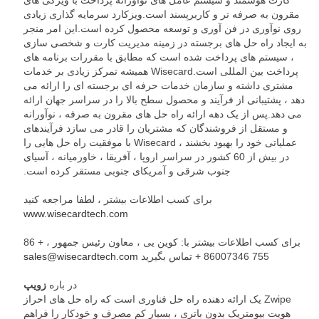
مقرون به صرفه تر و کاربرپسند است.ویزكارد سرمایه گذاری زیادی
روی نوآوری در فن آوری و توسعه محصول كرده است.این امر منجر
به ایجاد راه حل های برجسته در زمینه مدیریت کارت و شخصی سازی
، سیستم های پرداخت شده است که مطابق با مقررات برنامه های
پرداخت بین المللی است.Wisecard همیشه تمرکز زیادی بر خدمات
مشتری داشته و سازمان خدمات حرفه ای برجسته ای را ارائه می
دهد ، پشتیبانی از فرآیند و محصول سطح بالا را در سراسر جهان ارائه
می دهد.پس از یک دهه ارائه راه حل های مقرون به صرفه ، نوآورانه
و مستقل از فروشندگان که مشتریان را قادر می سازد فرآیندهای
عملیاتی خود را بهبود بخشند ، Wisecard با موفقیت راه حل هایی را
در بیش از 60 کشور در سراسر اروپا ، آفریقا ، خاورمیانه ، آسیای
جنوب شرقی و آمریکای جنوبی مستقر کرده است.
برای کسب اطلاعات بیشتر ، لطفا مراجعه کنید
www.wisecardtech.com
برای کسب اطلاعات بیشتر با: کوین یی ، معاون رئیس جمهور ، + 86
755 86007346 + تماس بگیرید
sales@wisecardtech.com
در باره
زویپ
Zwipe یک ارائه دهنده راه حل فناوری است که راه حل های احراز
هویت بیومتریک بدون باتری ، بسیار کم مصرف و خودکار را فراهم