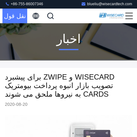
+86-755-86007346
blueliu@wisecardtech.com
نقل قول
اخبار
WISECARD و ZWIPE برای پیشبرد
تصویب بازار انبوه پرداخت بیومتریک
CARDS به نیروها ملحق می شوند
2020-08-20