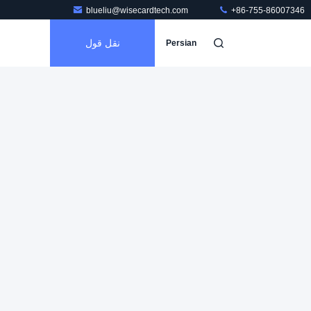
blueliu@wisecardtech.com
+86-755-86007346
نقل قول
Persian