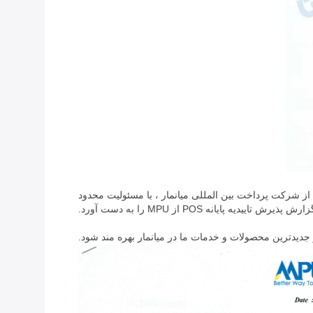
Wisecard Technology Co.، Ltd. WCT Series P ، بررسی و آزمایشات را از شرکت پرداخت بین المللی میانمار ، با مسئولیت محدود
 تاییدیه پایانه POS از MPU را به دست آورد.