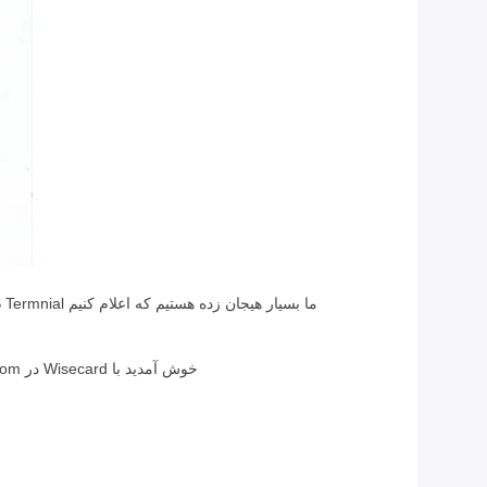
خوش آمدید با Wisecard در sales@wisecardtech.com تماس بگیرید تا دریابید چگونه تجارت شما می تواند از جدیدترین محصولات و خدمات ما در میانمار بهره مند شود.