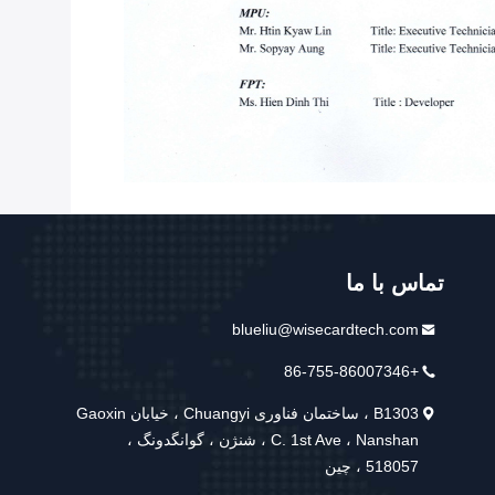
تماس با ما
blueliu@wisecardtech.com
+86-755-86007346
B1303 ، ساختمان فناوری Chuangyi ، خیابان Gaoxin
C. 1st Ave ، Nanshan ، شنژن ، گوانگدونگ ،
518057 ، چین