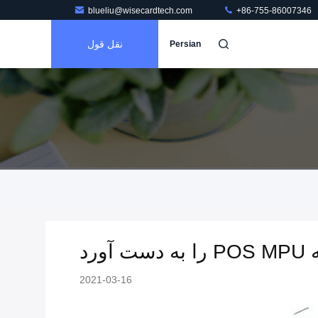
blueliu@wisecardtech.com
+86-755-86007346
نقل قول
Persian
2021-03-16