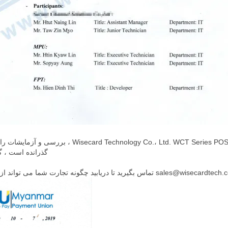
ما بسیار هیجان زده هستیم که اعلام کنیم OS Termnial
گذرانده است ، گزارش پذیرش