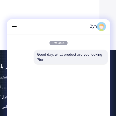
Byn
3:35 PM
Good day, what product are you looking 
for?
در با
مشخصا
بازدید ا
کنترل 
تماس با