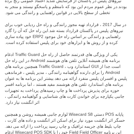
نیروهای پلیس در پاکستان از فرسایش شدید اعتماد عمومی رنج برده
بودند.در نظر عموم مردم این بود که نامنظم و پاسخگو نیستند و منجر به
تخطی از سطح بالایی در قوانین راهنمایی و رانندگی می شود.
در سال 2017 ، قرارداد تهیه مجوز رانندگی و راه حل ردیابی خوب برای
نیروهای پلیس در پاکستان قرارداد بسته شد.این راه حل که آن را گارد
راهنمایی و رانندگی بر اساس راه حل موجود ERP2 خود پیاده سازی
کرده و از روش ها و ابزارهای خود برای پلیس استفاده کرده است.
یکی از ویژگی های قدرتمند حاصل از راه حل Traffic Guard ادغام
برنامه های همیشه آنلاین تلفن های هوشمند Android در این راه حل
است.جدا از GUI استاندارد وب ، Traffic Guard همچنین برنامه های
Android را برای دارنده گواهینامه رانندگی ، مدیر پلیس ، فرماندهی
پلیس و افسران پلیس منفرد ارائه می دهد.بیشتر این برنامه ها به عنوان
برنامه های استاندارد تلفن های هوشمند مفید هستند ، اما برنامه افسر
حوزه برای پذیرش پرداخت ها و چاپ رسیدهای پرداخت به تجهیزات
جانبی یکپارچه برای خواندن کارت های شناسایی و گواهینامه رانندگی ،
اثر انگشت نیاز دارد.
پایانه POS دستی Wisecard S8 لوازم جانبی همیشه روشن و همچنین
حسگر اثر انگشت مورد نیاز برای اسکن اثر انگشت و داده های کارت ،
چاپ بلیط های جریمه ترافیک و چاپ رسید پرداخت را ارائه می دهد.
این برنامه Field Field Officer خود را با Wisecard POS SDK ادغام