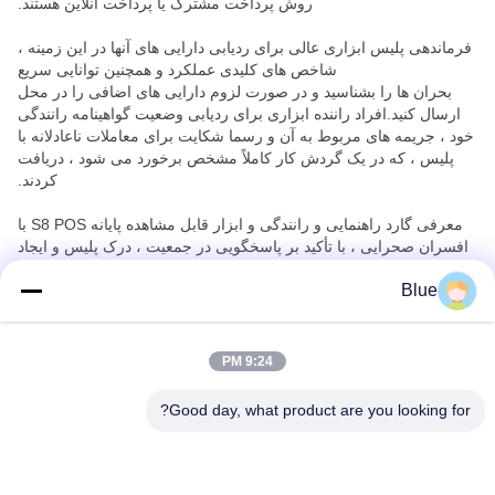
روش پرداخت مشترک یا پرداخت آنلاین هستند.
فرماندهی پلیس ابزاری عالی برای ردیابی دارایی های آنها در این زمینه ،
شاخص های کلیدی عملکرد و همچنین توانایی سریع
بحران ها را بشناسید و در صورت لزوم دارایی های اضافی را در محل
ارسال کنید.افراد راننده ابزاری برای ردیابی وضعیت گواهینامه رانندگی
خود ، جریمه های مربوط به آن و رسما شکایت برای معاملات ناعادلانه با
پلیس ، که در یک گردش کار کاملاً مشخص برخورد می شود ، دریافت
کردند.
معرفی گارد راهنمایی و رانندگی و ابزار قابل مشاهده پایانه S8 POS با
افسران صحرایی ، با تأکید بر پاسخگویی در جمعیت ، درک پلیس و ایجاد
فاصله بین پلیس و شهروندان عادی را به طرز چشمگیری بهبود بخشیده
Blue
است.
یک راه حل Win-Win برای همه ذینفعان.
9:24 PM
Good day, what product are you looking for?
Wisecard Technology Co., Ltd.