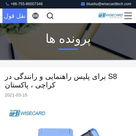
+86-755-86007346
blueliu@wisecardtech.com
نقل قول
پرونده ها
S8 برای پلیس راهنمایی و رانندگی در
کراچی ، پاکستان
2021-03-15