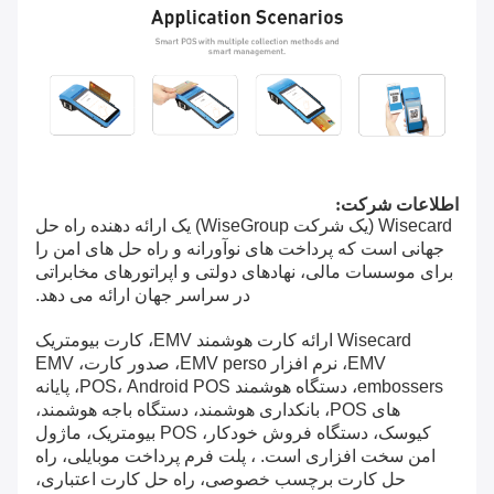
اطلاعات شرکت:
Wisecard (یک شرکت WiseGroup) یک ارائه دهنده راه حل
جهانی است که پرداخت های نوآورانه و راه حل های امن را
برای موسسات مالی، نهادهای دولتی و اپراتورهای مخابراتی
در سراسر جهان ارائه می دهد.
Wisecard ارائه کارت هوشمند EMV، کارت بیومتریک
EMV، نرم افزار EMV perso، صدور کارت، EMV
embossers، دستگاه هوشمند POS، Android POS، پایانه
های POS، بانکداری هوشمند، دستگاه باجه هوشمند،
کیوسک، دستگاه فروش خودکار، POS بیومتریک، ماژول
امن سخت افزاری است. ، پلت فرم پرداخت موبایلی، راه
حل کارت برچسب خصوصی، راه حل کارت اعتباری،