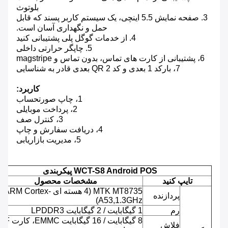
بلوتوث
3. صفحه نمایش 5.5 اینچی، یک سیستم کاربر پسند که قابل
حمل و نگهداری آسان است.
4. از خدمات گوگل پلی پشتیبانی کنید
5. چاپگر حرارتی داخلی
6، پشتیبانی از کارت های تماس، بدون تماس و magstripe
7، بارکد 1 بعدی و کد QR 2 بعدی قادر به شناسایی
کاربرد:
1، چاپ صورتحساب
2، پرداخت موبایلی
3، کنترل صف
4، دریافت سفارش و چاپ
5، مدیریت بازاریابی
WCT-S8 Android POS پیکربندی
تایپ کنید
مشخصات محصول
MTK MT8735 (4 هسته ای ARM Cortex-
پردازنده
A53,1.3GHz)
رم
1 گیگابایت / 2 گیگابایت LPDDR3
8 گیگابایت / 16 گیگابایت EMMC، کارت F
فلاش