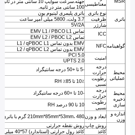
MSR
جهته.سرعت سوایپ 10 سانتی متر در ثانیه 
مغناطیسی
100 سانتی متر در ثانیه.
نوع باتری
باتری پلیمری لیتیوم یون
باتری
ظرفیت
3.7 ولت، 5800 میلی آمپر ساعت
5V/2A
شارژر
تماس EMV L1 / PBCO L1
ICC
تماس EMV L2 / PBOC L2
EMV بدون تماس L1 / qPBOC L1
گواهینامه
NFC
EMV بدون تماس L2 / qPBOC L2
PCI 5.0
امنیت
UPTS 2.0
درجه
-5 تا +50 درجه سانتیگراد
محیط
حرارت
عملیاتی
رطوبت
10٪ تا 85٪ RH
نسبی
درجه
-10 تا +60 درجه سانتیگراد
محیط
حرارت
ذخیره
رطوبت
سازی
10 تا 90 درصد RH
نسبی
اندازه و
ابعاد و وزن
210mm*85mm*53mm، 480 گرم با باتری
وزن
روش چاپ
روش نقطه حرارتی
کاغذ
کاغذ رول حرارتی (استاندارد) 57*40 میلی متر