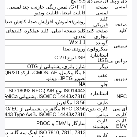
دی و پنل
ال سی دی
5.5 اینچ
لمسی
صفحه
G+F+F، لمس رنگی خازنی، چند لمسی،
لمسی
قابلیت امضا، قابلیت ویدیو
کلید
روشن/خاموش، افزایش صدا، کاهش صدا.
صفحه
فیزیکی
کلید
صفحه کلید
کلید صفحه اصلی، کلید عملکرد، کلیدهای
مجازی
عددی.
1 W x 1
گوینده
سمعی
میکروفون
ورودی صدا
استاندارد
USB نوع C 2.0
USB
یو اس بی
دیگر
شارژ باتری، پشتیبانی از OTG
8 مگا پیکسل، CMOS، AF، بارکد QR/2D،
عقب
دوربین
تصویر JPEG، ویدئو.
NA
جلو
ISO14443 نوع A/B (ISO 18092 NFC،
استاندارد
NFC
ISO/IEC 14443&7816، پشتیبانی FeliCa)
طیف
13.56 مگاهرتز
آی سی
کارت بدون
NFC 13.56 مگاهرتز، پشتیبانی از ISO/IEC
کارت
تماس
14443 Type A&B، ISO/IEC 14443&7816
کارت
کارت
سازگار با EMV و PBOC
EMV
هوشمند
ISO 7810, 7811, 7813;آهنگ سه گانه، دو
کارت