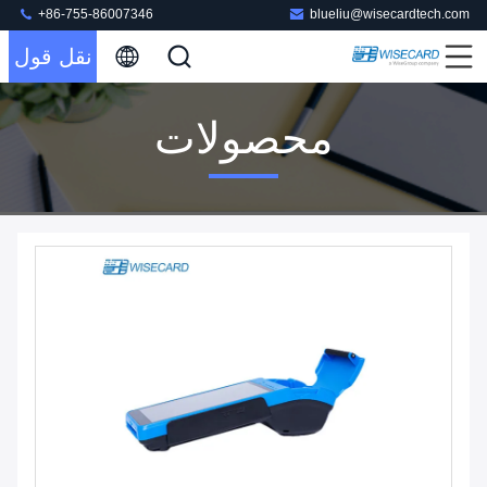
+86-755-86007346
blueliu@wisecardtech.com
نقل قول
محصولات