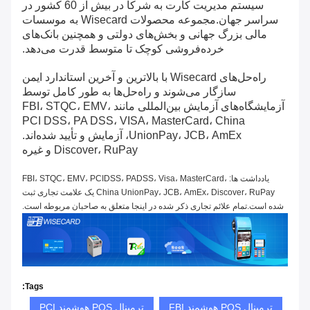
سیستم مدیریت کارت به شرکا در بیش از 60 کشور در
سراسر جهان.مجموعه محصولات Wisecard به موسسات
مالی بزرگ جهانی و بخش‌های دولتی و همچنین بانک‌های
خرده‌فروشی کوچک تا متوسط ​​قدرت می‌دهد.
راه‌حل‌های Wisecard با بالاترین و آخرین استاندارد ایمن
سازگار می‌شوند و راه‌حل‌ها به طور کامل توسط
آزمایشگاه‌های آزمایش بین‌المللی مانند FBI، STQC، EMV،
PCI DSS، PA DSS، VISA، MasterCard، China
UnionPay، JCB، AmEx، آزمایش و تأیید شده‌اند.
Discover، RuPay و غیره
یادداشت ها: FBI، STQC، EMV، PCIDSS، PADSS، Visa، MasterCard،
China UnionPay، JCB، AmEx، Discover، RuPay یک علامت تجاری ثبت
شده است.تمام علائم تجاری ذکر شده در اینجا متعلق به صاحبان مربوطه است.
Tags:
ترمینال POS هوشمند FBI
ترمینال POS هوشمند PCI