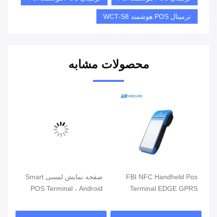
ترمینال POS هوشمند WCT-S8
محصولات مشابه
مند
FBI NFC Handheld Pos
صفحه نمایش لمسی Smart
دور
Terminal EDGE GPRS
POS Terminal ، Android
تلف
5800mAh Handheld Mobile
POS با خواننده اثر انگشت
فر
Pos Systems