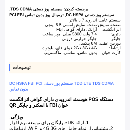
برجسته کردن:
سیستم پوز دستی TDS CDMA
,
سیستم پوز دستی DC HSPA
,
ترمینال پوز بدون تماس PCI FBI
سیستم عامل:
اندروید 7 یا بالاتر
صفحه نمایش:
صفحه نمایش لمسی 5.5 اینچی
اثر انگشت:
آراتک، دارای گواهی FBI
باتری:
7.4 ولت 5800 میلی آمپر ساعت
چاپگر:
چاپگر حرارتی درونی
دوربین عقب:
8M پیکسل
ارتباط:
2G / 3G / 4G / وای فای، بلوتوث
کارت خوان:
بدون تماس، تماسی، ماگستریپ
توضیحات
TDD LTE TDS CDMA سیستم پوز دستی DC HSPA FBI PCI
بدون تماس
دستگاه POS هوشمند اندرویدی دارای گواهی اثر انگشت
خوان FBI با اسکنر و چاپگر QR
ویژگی:
1. ارائه SDK رایگان برای توسعه نرم افزار
2. پشتیبانی از تمام حامل های 4G 3G و WiFi، ارتباطات