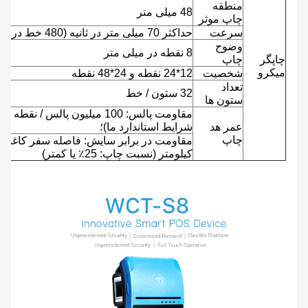
منطقه
48 میلی متر
چاپ موثر
سرعت
حداکثر 70 میلی متر در ثانیه (480 خط در ثانیه)
وضوح
8 نقطه در میلی متر
چاپگر
چاپ
میکرو
شخصیت
12*24 نقطه و 24*48 نقطه
تعداد
32 ستون / خط
ستون ها
مقاومت پالس: 100 میلیون پالس / نقطه 
عمر هد
شرایط استاندارد ما)؛
چاپ
مقاومت در برا
کیلومتر (نسبت چاپ: 25٪ یا کمتر)