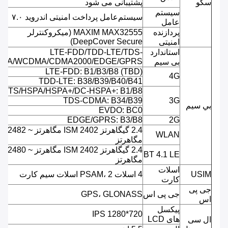
سکو
پشتیبانی می شود
سیستم
سیستم‌عامل پرداخت امنیتی اندروید ۷.۰
عامل
پردازنده
MAXIM MAX32555 (میکروکنترلر
DeepCover Secure)
امنیتی
استاندارد
LTE-FDD/TDD-LTE/TDS-
MA/WCDMA/CDMA2000/EDGE/GPRS
بی سیم
LTE-FDD: B1/B3/B8 (TBD)
4G
TDD-LTE: B38/B39/B40/B41
UMTS/HSPA/HSPA+/DC-HSPA+: B1/B8
TDS-CDMA: B34/B39
3G
بي سيم
EVDO: BC0
EDGE/GPRS: B3/B8
2G
2.4 گیگاهرتز ISM 2402 مگاهرتز ~ 2482
WLAN
مگاهرتز
2.4 گیگاهرتز ISM 2402 مگاهرتز ~ 2480
BT 4.1 LE
مگاهرتز
اسلات
USIM
4 اسلات PSAM، 2 اسلات سیم کارت
کارت
جی پی
جی پی اس
GPS، GLONASS
اس
پیکسل
720*1280 IPS
های LCD
ال سی