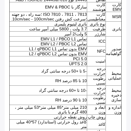
کارت
کارت
سازگار با EMV & PBOC
EMV
هوشمند
کارت
ISO 7810 ، 7811 ، 7813 ؛سه راه ، دو جهته
MSR
مغناطیسی
؛سرعت کش رفتن 10cm/sec - 100cm/sec.
نوع باتری
باتری لیتیوم پلیمری
باتری
ظرفیت
3.7 ولت ، 5800 میلی آمپر ساعت
شارژر
5 ولت/2 آمپر
تماس EMV L1 / PBCO L1
ICC
تماس EMV L2 / PBOC L2
صدور
EMV بدون تماس L1 / qPBOC L1
NFC
گواهینامه
EMV بدون تماس L2 / qPBOC L2
PCI 5.0
امنیت
UPTS 2.0
درجه
-5 تا +50 درجه سانتی گراد
محیط
حرارت
عملیاتی
رطوبت
10 تا 85 درصد RH
نسبی
درجه
محیط
-10 تا +60 درجه سانتی گراد
حرارت
ذخیره
رطوبت
سازی
10 تا 90 درصد RH
نسبی
اندازه و
ابعاد و
210 میلی متر*85 میلی متر*53 میلی متر ،
وزن
وزن
480 گرم با باتری
روش چاپ
روش نقطه حرارتی
کاغذ رول حرارتی (استاندارد) 57*40 میلی
کاغذ
متر