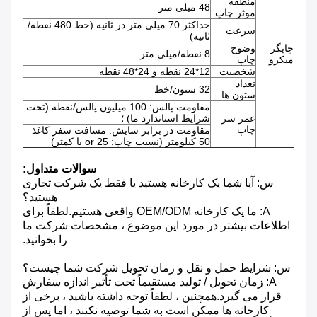
منطقه
48 میلی متر
موثر چاپ
حداکثر 70 میلی متر در ثانیه (خط 480 نقطه/
سرعت
ثانیه)
چاپگر
وضوح
8 نقطه/میلی متر
میکرو
چاپ
شخصیت
12*24 نقطه و 24*48 نقطه
تعداد
32 ستون/خط
ستون ها
مقاومت پالس: 100 میلیون پالس/نقطه (تحت
عمر سر
شرایط استاندارد ما) ؛
چاپ
مقاومت در برابر سایش: مسافت سفر کاغذ
50 کیلومتر (نسبت چاپ: 25 or یا کمتر)
سوالات متداول:
س: آیا شما یک کارخانه هستید یا فقط یک شرکت تجاری
هستید؟
A: ما یک کارخانه OEM/ODM واقعی هستیم.لطفاً برای
اطلاعات بیشتر در مورد این موضوع ، مشخصات شرکت ما
را بخوانید.
س: شرایط حمل و نقل و زمان تحویل شرکت شما چیست؟
A: زمان تحویل / تولید مستقیماً تحت تأثیر اندازه سفارش
قرار می گیرد.همچنین ، لطفاً توجه داشته باشید ، برخی از
کارخانه ها ممکن است به شما توصیه نکنند ، اما پس از