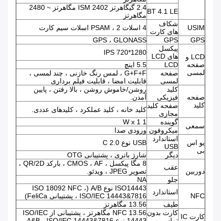
2.4 گیگاهرتز ISM 2402 مگاهرتز ~ 2480
BT 4.1 LE
مگاهرتز
شکاف
USIM
4 اسلات PSAM ، 2 اسلات سیم کارت
های کارت
GPS ، GLONASS
GPS
GPS
پیکسل
IPS 720*1280
های LCD
LCD و
صفحه
LCD
5.5 اینچ
لمسی
صفحه
G+F+F ، لمس رنگ خازنی ، چند لمسی ،
لمسی
قابلیت امضا ، قابلیت فیلم برداری
کلید
روشن/خاموش روشن ، بالا رفتن ، پایین
صفحه
فیزیکی
آمدن.
کلید
صفحه کلید
کلید خانه ، کلید عملکرد ، کلیدهای عددی.
مجازی
گوینده
1 W x 1
سمعی
میکروفون
ورودی صدا
استاندارد
یو اس
USB نوع C 2.0
USB
بی
دیگر
شارژ باتری ، پشتیبانی OTG
8 مگا پیکسل ، CMOS ، AF ، بارکد QR/2D ،
عقب
دوربین
تصویر JPEG ، ویدئو.
جلو
NA
ISO14443 نوع A/B (ISO 18092 NFC ،
استاندارد
NFC
ISO/IEC 14443&7816 ، پشتیبانی FeliCa)
طیف
13.56 مگاهرتز
کارت بدون
NFC 13.56 مگاهرتز ، پشتیبانی از ISO/IEC
کارت IC
تماس
14443 نوع A&B ، ISO/IEC 14443&7816