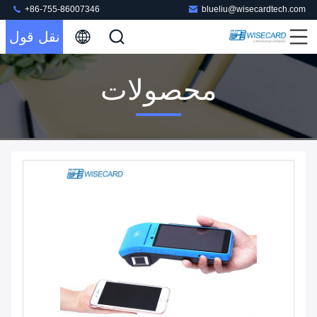
+86-755-86007346
blueliu@wisecardtech.com
نقل قول
محصولات