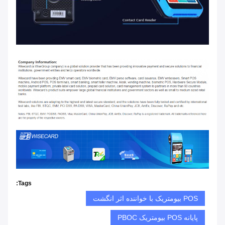
Tags:
POS بیومتریک با خواننده اثر انگشت
پایانه POS بیومتریک PBOC