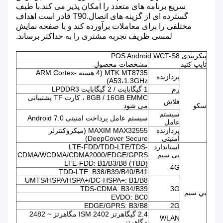
سریع برنامه های متعدد را امکان پذیر می کند.با طیف
گسترده ای از گزینه های اتصال.T90 قادر است اهداف
مختلفی را برای معاملات برآورده کند و با صفحه نمایش
لمسی ظریف تجربه مشتری را به حداکثر برساند.
پیکربندی POS Android WCT-S8
تایپ کنید
مشخصات محصول
MTK MT8735 (4 هسته ARM Cortex-
پردازنده
A53،1.3GHz)
رم
1 گیگابایت / 2 گیگابایت LPDDR3
8GB / 16GB EMMC ، کارت TF پشتیبانی
فلاش
سکو
می شود
سیستم
سیستم عامل پرداخت امنیتی Android 7.0
عامل
پردازنده
MAXIM MAX32555 (میکروکنترلر
امنیتی
DeepCover Secure)
استاندارد
LTE-FDD/TDD-LTE/TDS-
بی سیم
CDMA/WCDMA/CDMA2000/EDGE/GPRS
LTE-FDD: B1/B3/B8 (TBD)
4G
TDD-LTE: B38/B39/B40/B41
UMTS/HSPA/HSPA+/DC-HSPA+: B1/B8
TDS-CDMA: B34/B39
3G
بي سيم
EVDO: BC0
EDGE/GPRS: B3/B8
2G
2.4 گیگاهرتز ISM 2402 مگاهرتز ~ 2482
WLAN
مگاهرتز