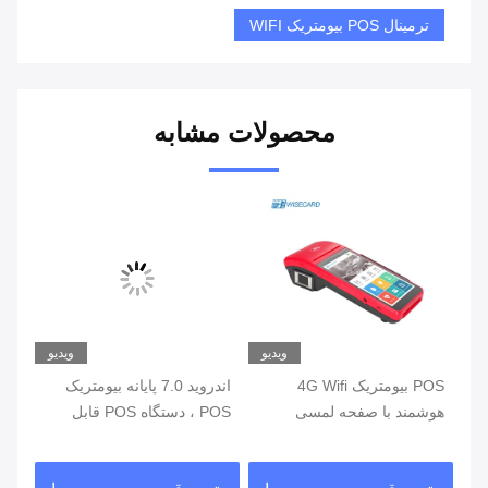
ترمینال POS بیومتریک WIFI
محصولات مشابه
یو
ویدیو
ویدیو
ی
POS بیومتریک 4G Wifi
اندروید 7.0 پایانه بیومتریک
هوشمند با صفحه لمسی
POS ، دستگاه POS قابل
خواننده اثر انگشت
حمل با چاپگر داخلی
اثر