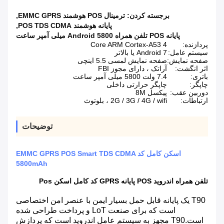
برجسته کردن:
ترمینال POS هوشمند EMMC GPRS
,
پایانه هوشمند POS TDS CDMA
,
پایانه POS تلفن همراه Android 5800 میلی آمپر ساعت
پردازنده:
4 Core ARM Cortex-A53
سیستم عامل:
Android 7 یا بالاتر
صفحه نمایش:
صفحه نمایش لمسی 5.5 اینچی
اثر انگشت:
آراتک ، دارای مجوز FBI
باتری:
7.4 ولت 5800 میلی آمپر ساعت
چاپگر:
چاپگر حرارتی داخلی
دوربین عقب:
پیکسل 8M
ارتباطات:
2G / 3G / 4G / wifi ، بلوتوث
توضیحات
اسکن کامل کد EMMC GPRS POS Smart TDS CDMA
5800mAh
تلفن همراه اندروید POS پایانه GPRS کد کامل اسکن Pos
T90 یک پایانه قابل حمل بسیار ایمن با عنصر امن اختصاصی
است که برای صنعت LoT و پرداخت طراحی شده
است.T90 مجهز به سیستم عامل اندروید است که پردازش