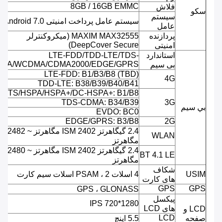
8GB / 16GB EMMC
فلاش
سکو
سیستم
سیستم عامل پرداخت امنیتی Android 7.0
عامل
پردازنده
MAXIM MAX32555 (میکروکنترلر
DeepCover Secure)
امنیتی
استاندارد
LTE-FDD/TDD-LTE/TDS-
MA/WCDMA/CDMA2000/EDGE/GPRS
بی سیم
LTE-FDD: B1/B3/B8 (TBD)
4G
TDD-LTE: B38/B39/B40/B41
UMTS/HSPA/HSPA+/DC-HSPA+: B1/B8
TDS-CDMA: B34/B39
3G
بي سيم
EVDO: BC0
EDGE/GPRS: B3/B8
2G
2.4 گیگاهرتز ISM 2402 مگاهرتز ~ 2482
WLAN
مگاهرتز
2.4 گیگاهرتز ISM 2402 مگاهرتز ~ 2480
BT 4.1 LE
مگاهرتز
شکاف
USIM
4 اسلات PSAM ، 2 اسلات سیم کارت
های کارت
GPS
GPS
GPS ، GLONASS
پیکسل
IPS 720*1280
های LCD
LCD و
LCD
صفحه
5.5 اینچ