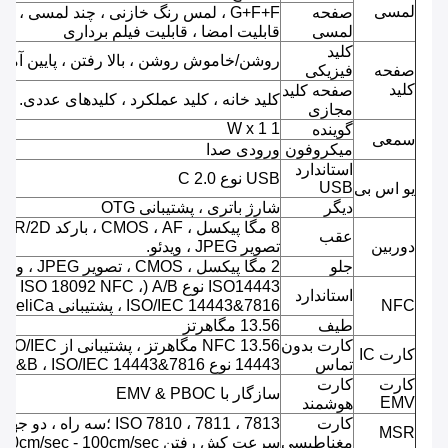
لمسی
صفحه
G+F+F ، لمس رنگ خازنی ، چند لمسی ،
لمسی
قابلیت امضا ، قابلیت فیلم برداری
کلید
روشن/خاموش روشن ، بالا رفتن ، پایین آمدن
صفحه
فیزیکی
کلید
صفحه کلید
کلید خانه ، کلید عملکرد ، کلیدهای عددی.
مجازی
1 W x 1
گوینده
سمعی
میکروفون
ورودی صدا
استاندارد
USB نوع C 2.0
USB
یو اس بی
دیگر
شارژ باتری ، پشتیبانی OTG
8 مگا پیک
عقب
دوربین
تصویر JPEG ، ویدئو.
جلو
2 مگا پیکسل ، CMOS ، تصویر JPEG ، ویدئو.
ISO14443 نوع A/B (ISO 18092 NFC ،
استاندارد
NFC
ISO/IEC 14443&7816 ، پشتیبانی FeliCa)
طیف
13.56 مگاهرتز
کارت بدون
NFC 13.56 مگاهرتز ، پشتیبانی از ISO/IEC
کارت IC
تماس
14443 نوع A&B ، ISO/IEC 14443&7816
کارت
کارت
سازگار با EMV & PBOC
EMV
هوشمند
کارت
ISO 7810 ، 7811 ، 7813 ؛سه راه ، دو جهت
MSR
مغناطیسی
سرعت کش رفتن 10cm/sec - 100cm/sec.