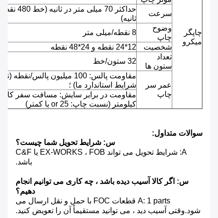
حداکثر 70 میلی متر در ثانیه (خط 480 
سرعت
ثانیه)
وضوح
چاپگر
8 نقطه/میلی متر
چاپ
میکرو
شخصیت
12*24 نقطه و 24*48 نقطه
تعداد
32 ستون/خط
ستون ها
مقاومت پالس: 100 میلیون پالس/نقطه (ت
عمر سر
شرایط استاندارد ما) ؛
چاپ
کیلومتر (نسبت چاپ: 25 or یا کمتر)
سوالات متداول:
س: شرایط تحویل شما چیست؟
A: شرایط تحویل می تواند EX-WORKS ، FOB یا C&F
باشد.
س: اگر کالا آسیب دیده باشد ، چه کاری می توانیم انجام
دهیم؟
A: 1 parts قطعات FOC با حمل و نقل ارسال می
شود.وقتی آسیب دید ، می توانید مستقیماً آن را تعویض کنید.