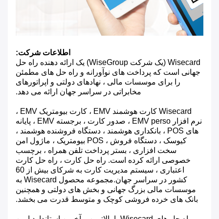
اطلاعات شرکت:
Wisecard (یک شرکت WiseGroup) یک ارائه دهنده راه حل
جهانی است که پرداخت های نوآورانه و راه حل های مطمئن
را برای موسسات مالی ، نهادهای دولتی و اپراتورهای
مخابراتی در سراسر جهان ارائه می دهد.
Wisecard کارت هوشمند EMV ، کارت بیومتریک EMV ،
نرم افزار EMV perso ، صدور کارت ، برجسته EMV ، پایانه
های POS ، بانکداری هوشمند ، دستگاه فروشنده هوشمند ،
کیوسک ، دستگاه فروش ، POS بیومتریک ، ماژول امن
سخت افزاری ، بستر پرداخت تلفن همراه ، برچسب
خصوصی ارائه کرده است. راه حل کارت ، راه حل کارت
اعتباری ، سیستم مدیریت کارت به شرکای بیش از 60
کشور در سراسر جهان.مجموعه محصول Wisecard به
موسسات مالی بزرگ جهانی و بخش های دولتی و همچنین
بانک های خرده فروشی کوچک و متوسط ​​قدرت می بخشد.
راه حل های Wisecard با بالاترین و آخرین استاندارد ایمن