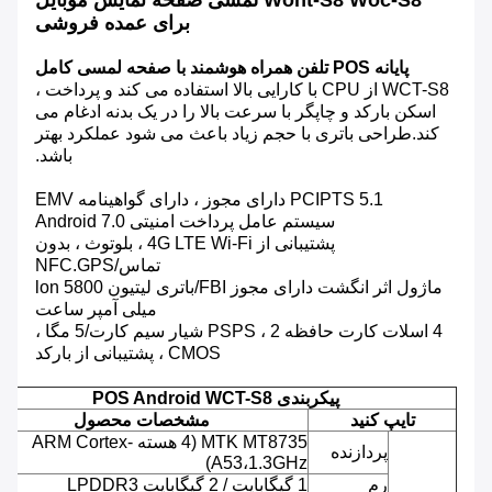
Wont-S8 Woc-S8 لمسی صفحه نمایش موبایل
برای عمده فروشی
پایانه POS تلفن همراه هوشمند با صفحه لمسی کامل
WCT-S8 از CPU با کارایی بالا استفاده می کند و پرداخت ،
اسکن بارکد و چاپگر با سرعت بالا را در یک بدنه ادغام می
کند.طراحی باتری با حجم زیاد باعث می شود عملکرد بهتر
باشد.
PCIPTS 5.1 دارای مجوز ، دارای گواهینامه EMV
سیستم عامل پرداخت امنیتی Android 7.0
پشتیبانی از 4G LTE Wi-Fi ، بلوتوث ، بدون
تماس/NFC.GPS
ماژول اثر انگشت دارای مجوز FBI/باتری لیتیون lon 5800
میلی آمپر ساعت
4 اسلات کارت حافظه PSPS ، 2 شیار سیم کارت/5 مگا ،
CMOS ، پشتیبانی از بارکد
پیکربندی POS Android WCT-S8
تایپ کنید
مشخصات محصول
MTK MT8735 (4 هسته ARM Cortex-
پردازنده
A53،1.3GHz)
رم
1 گیگابایت / 2 گیگابایت LPDDR3