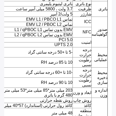
نوع باتری
باتری لیتیوم پلیمری
باتری
ظرفیت
3.7 ولت ، 5800 میلی آمپر ساعت
شارژر
5 ولت/2 آمپر
تماس EMV L1 / PBCO L1
ICC
تماس EMV L2 / PBOC L2
صدور
EMV بدون تماس L1 / qPBOC L1
NFC
گواهینامه
EMV بدون تماس L2 / qPBOC L2
PCI 5.0
امنیت
UPTS 2.0
درجه
-5 تا +50 درجه سانتی گراد
محیط
حرارت
عملیاتی
رطوبت
10 تا 85 درصد RH
نسبی
درجه
-10 تا +60 درجه سانتی گراد
محیط
حرارت
ذخیره
رطوبت
سازی
10 تا 90 درصد RH
نسبی
اندازه و
203 میلی متر*85 میلی متر*53 میلی متر ،
ابعاد و وزن
وزن
480 گرم با باتری
روش چاپ
روش نقطه حرارتی
کاغذ
کاغذ رول حرارتی (استاندارد) 57*40 میلی متر
منطقه
48 میلی متر
موثر چاپ