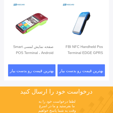
مند
FBI NFC Handheld Pos
صفحه نمایش لمسی Smart
دور
Terminal EDGE GPRS
POS Terminal ، Android
تلف
5800mAh Handheld Mobile
POS با خواننده اثر انگشت
فر
Pos Systems
ار
بهترین قیمت رو بدست بیار
بهترین قیمت رو بدست بیار
بهت
درخواست خود را ارسال کنید
لطفا درخواست خود را به 
ما بفرستید و ما در اسرع 
وقت به شما پاسخ خواهیم 