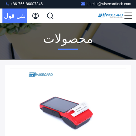
+86-755-86007346
blueliu@wisecardtech.com
نقل قول
محصولات