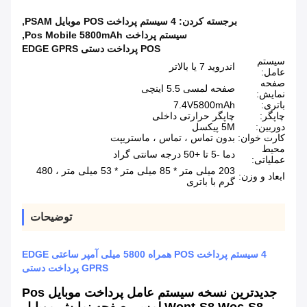
برجسته کردن:
4 سیستم پرداخت POS موبایل PSAM
,
سیستم پرداخت Pos Mobile 5800mAh
,
POS پرداخت دستی EDGE GPRS
سیستم
اندروید 7 یا بالاتر
عامل:
صفحه
صفحه لمسی 5.5 اینچی
نمایش:
باتری:
7.4V5800mAh
چاپگر:
چاپگر حرارتی داخلی
دوربین:
5M پیکسل
کارت خوان:
بدون تماس ، تماس ، ماستریپت
محیط
دما -5 تا +50 درجه سانتی گراد
عملیاتی:
203 میلی متر * 85 میلی متر * 53 میلی متر ، 480
ابعاد و وزن:
گرم با باتری
توضیحات
4 سیستم پرداخت POS همراه 5800 میلی آمپر ساعتی EDGE
GPRS پرداخت دستی
جدیدترین نسخه سیستم عامل پرداخت موبایل Pos