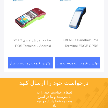
مند
FBI NFC Handheld Pos
صفحه نمایش لمسی Smart
دور
Terminal EDGE GPRS
POS Terminal ، Android
تلف
5800mAh Handheld Mobile
POS با خواننده اثر انگشت
فر
Pos Systems
ار
بهترین قیمت رو بدست بیار
بهترین قیمت رو بدست بیار
بهت
درخواست خود را ارسال کنید
لطفا درخواست خود را به 
ما بفرستید و ما در اسرع 
وقت به شما پاسخ خواهیم 
داد.