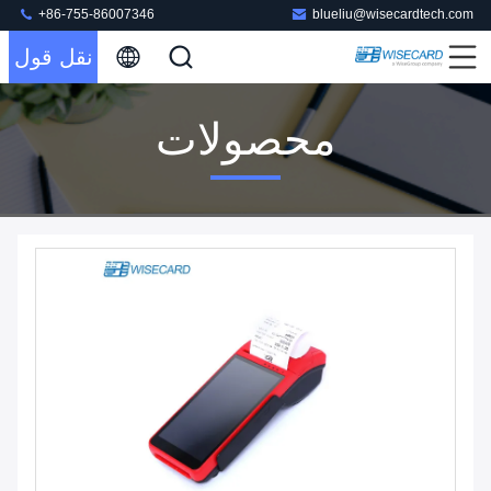
+86-755-86007346
blueliu@wisecardtech.com
نقل قول
محصولات