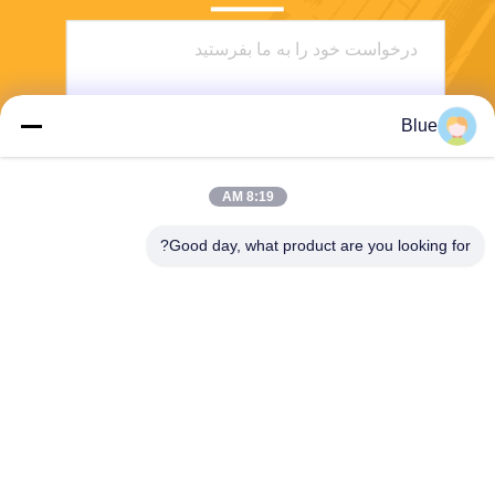
Blue
8:19 AM
ارسال
Good day, what product are you looking for?
Wisecard Technology Co., Ltd.
blueliu@wisecardtech.com
+86-755-86007346