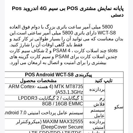
پایانه نمایش مشتری POS بی سیم 4G اندروید Pos
دستی
5800 میلی آمپر ساعت باتری بزرگ با دوام فوق العاده
WCT-S8 دارای باتری 5800 میلی آمپر ساعتی است.این
بدان معناست که می توانید آن را بسیار طولانی تر کار کنید و
فقط باید گاهی اوقات آن را شارژ کنید.
slots چند اسلات کارت ، 4 PSAM و 2 شکاف سیم کارت
چندین اسلات کارت برای PSAM و سیم کارت گزینه های
بیشتری را برای امنیت و اتصال به ارمغان می آورد.
پیکربندی POS Android WCT-S8
تایپ کنید
مشخصات محصول
MTK MT8735 (4 هسته ARM Cortex-
پردازنده
A53،1.3GHz)
رم
1 گیگابایت / 2 گیگابایت LPDDR3
8GB / 16GB EMMC
فلاش
سکو
سیستم
سیستم عامل پرداخت امنیتی Android 7.0
عامل
پردازنده
MAXIM MAX32555 (میکروکنترلر
DeepCover Secure)
امنیتی