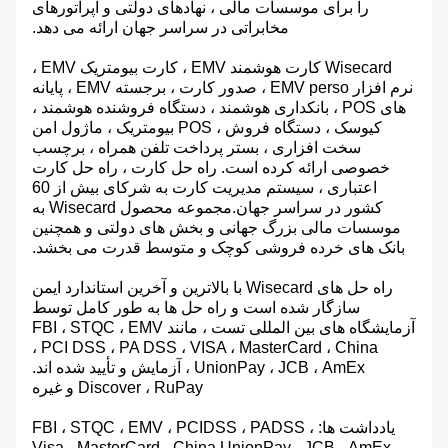
را برای موسسات مالی ، نهادهای دولتی و اپراتورهای
مخابراتی در سراسر جهان ارائه می دهد.
Wisecard کارت هوشمند EMV ، کارت بیومتریک EMV ،
نرم افزار EMV perso ، صدور کارت ، برجسته EMV ، پایانه
های POS ، بانکداری هوشمند ، دستگاه فروشنده هوشمند ،
کیوسک ، دستگاه فروش ، POS بیومتریک ، ماژول امن
سخت افزاری ، بستر پرداخت تلفن همراه ، برچسب
خصوصی ارائه کرده است. راه حل کارت ، راه حل کارت
اعتباری ، سیستم مدیریت کارت به شرکای بیش از 60
کشور در سراسر جهان.مجموعه محصول Wisecard به
موسسات مالی بزرگ جهانی و بخش های دولتی و همچنین
بانک های خرده فروشی کوچک و متوسط ​​قدرت می بخشد.
راه حل های Wisecard با بالاترین و آخرین استاندارد ایمن
سازگار شده است و راه حل ها به طور کامل توسط
آزمایشگاه های بین المللی تست ، مانند FBI ، STQC ، EMV
، PCI DSS ، PA DSS ، VISA ، MasterCard ، China
UnionPay ، JCB ، AmEx ، آزمایش و تأیید شده اند.
Discover ، RuPay و غیره
یادداشت ها: FBI ، STQC ، EMV ، PCIDSS ، PADSS ،
Visa ، MasterCard ، China UnionPay ، JCB ، AmEx ،