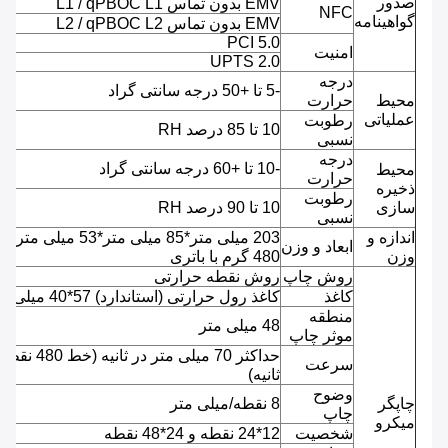
صدور
EMV بدون تماس L1 / qPBOC L1
NFC
گواهینامه
EMV بدون تماس L2 / qPBOC L2
PCI 5.0
امنیت
UPTS 2.0
درجه
-5 تا +50 درجه سانتی گراد
محیط
حرارت
عملیاتی
رطوبت
10 تا 85 درصد RH
نسبی
درجه
-10 تا +60 درجه سانتی گراد
محیط
حرارت
ذخیره
رطوبت
سازی
10 تا 90 درصد RH
نسبی
اندازه و
203 میلی متر*85 میلی متر*53 میلی متر ،
ابعاد و وزن
وزن
480 گرم با باتری
روش چاپ
روش نقطه حرارتی
کاغذ
کاغذ رول حرارتی (استاندارد) 57*40 میلی متر
منطقه
48 میلی متر
موثر چاپ
حداکثر 70 میلی متر در ثانیه (خط 480 
سرعت
ثانیه)
وضوح
چاپگر
8 نقطه/میلی متر
چاپ
میکرو
شخصیت
12*24 نقطه و 24*48 نقطه