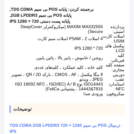
برجسته کردن:
پایانه POS بی سیم TDS CDMA
,
پایانه POS بی سیم 2GB LPDDR3
,
پایانه پست دستی 720 × 1280 IPS
پردازنده
MAXIM MAX32555 (میکروکنترلر DeepCover
امنیتی:
Secure)
اسلات کارت
4 اسلات PSAM ، 2 اسلات سیم کارت
USIM:
پیکسل های
720 * 1280 IPS
LCD:
کلید
روشن / خاموش ، پاییز بالا ، پائین پایین.
فیزیکی:
صفحه کلید
کلید خانه ، کلید عملکرد ، کلیدهای عددی
مجازی:
دوربین
8 مگا پیکسل ، CMOS ، AF ، بارکد QR / 2D ، تصویر
عقب:
JPEG ، ویدئو.
استاندارد
ISO14443 نوع A / B (ISO 18092 NFC ، ISO/IEC
NFC:
14443&7816 ، پشتیبانی FeliCa)
میکروفون:
ورودی صدا
توضیحات
ترمینال POS بی سیم TDS CDMA 2GB LPDDR3 720 × 1280
IPS