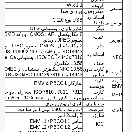
1 W x 1
گوینده
سمعی
میکروفون
ورودی صدا
استاندارد
USB نوع C 2.0
USB
یو اس بی
دیگر
شارژ باتری ، پشتیبانی OTG
8 مگا پیک
عقب
دوربین
تصویر JPEG ، ویدئو.
جلو
2 مگا پیکسل ، CMOS ، تصویر JPEG ، ویدئو.
ISO14443 نوع A/B (ISO 18092 NFC ،
استاندارد
NFC
ISO/IEC 14443&7816 ، پشتیبانی FeliCa)
طیف
13.56 مگاهرتز
کارت بدون
NFC 13.56 مگاهرتز ، پشتیبانی از ISO/IEC
کارت IC
تماس
14443 نوع A&B ، ISO/IEC 14443&7816
کارت
کارت
سازگار با EMV & PBOC
EMV
هوشمند
کارت
ISO 7810 ، 7811 ، 7813 ؛سه راه ، دو جهت
MSR
مغناطیسی
سرعت کش رفتن 10cm/sec - 100cm/sec.
نوع باتری
باتری لیتیوم پلیمری
باتری
ظرفیت
3.7 ولت ، 5800 میلی آمپر ساعت
شارژر
5 ولت/2 آمپر
تماس EMV L1 / PBCO L1
ICC
تماس EMV L2 / PBOC L2