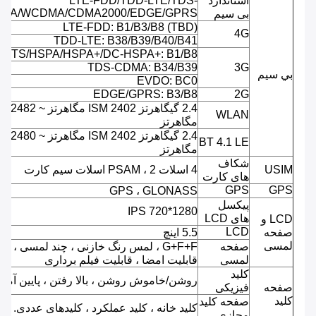
استاندارد
LTE-FDD/TDD-LTE/TDS-
MA/WCDMA/CDMA2000/EDGE/GPRS
بی سیم
LTE-FDD: B1/B3/B8 (TBD)
4G
TDD-LTE: B38/B39/B40/B41
UMTS/HSPA/HSPA+/DC-HSPA+: B1/B8
TDS-CDMA: B34/B39
3G
بي سيم
EVDO: BC0
EDGE/GPRS: B3/B8
2G
2.4 گیگاهرتز ISM 2402 مگاهرتز ~ 2482
WLAN
مگاهرتز
2.4 گیگاهرتز ISM 2402 مگاهرتز ~ 2480
BT 4.1 LE
مگاهرتز
شکاف
USIM
4 اسلات PSAM ، 2 اسلات سیم کارت
های کارت
GPS
GPS
GPS ، GLONASS
پیکسل
IPS 720*1280
های LCD
LCD و
LCD
صفحه
5.5 اینچ
لمسی
صفحه
G+F+F ، لمس رنگ خازنی ، چند لمسی ،
لمسی
قابلیت امضا ، قابلیت فیلم برداری
کلید
روشن/خاموش روشن ، بالا رفتن ، پایین آمدن
صفحه
فیزیکی
کلید
صفحه کلید
کلید خانه ، کلید عملکرد ، کلیدهای عددی.
مجازی