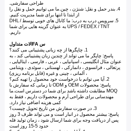
طراحی سفارشی.
4. بندر حمل و نقل: شنژن ، چین.ما می توانیم حمل و نقل را
از ابتدا تا انتها برای شما مدیریت کنیم.
5. سرویس درب به درب: ما کانال های خوبی توسط DHL /
UPS / FEDEX / TNT به عنوان گزینه هایی برای شما
داریم.
س FAالات متداول
1. چاپگرها از چه زبانی پشتیبانی می کنند؟
پاسخ: چاپگر ما می تواند از چندین زبان پشتیبانی کند ، به
عنوان مثال انگلیسی ، اسپانیایی ، عربی ، فارسی ، ایتالیایی ،
پرتغالی ، فرانسوی ، دانمارکی ، لهستانی ، سوئدی ، ویتنامی
، آلمانی ، چینی و غیره (قابل برنامه ریزی)
2. آیا می توانم با درخواست خود محصول را تهیه کنم؟
پاسخ: محصولات OEM و ODM تا زمانی که سفارش با
MOQ مطابقت داشته باشد برای شما در دسترس است.ما
مهندسانی برای طراحی آرم و محصولات داریم ، فقط به
کمی هزینه اضافی نیاز دارد.
3. در صورت سفارش من تاریخ تحویل چیست؟
پاسخ: بیشتر محصول در انبار است و می تواند ظرف 3 روز
پس از دریافت وجه برای شما ارسال شود ، زمان تولید فله
حدود 5-15 روز است