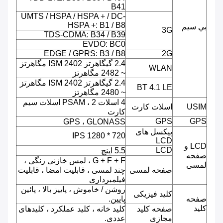
B41
UMTS / HSPA / HSPA + / DC-
HSPA +: B1 / B8
بي سيم
3G
TDS-CDMA: B34 / B39
EVDO: BC0
EDGE / GPRS: B3 / B8
2G
2.4 گیگاهرتز ISM 2402 مگاهرتز
WLAN
~ 2482 مگاهرتز
2.4 گیگاهرتز ISM 2402 مگاهرتز
BT 4.1 LE
~ 2480 مگاهرتز
4 اسلات PSAM ، 2 اسلات سیم
USIM
اسلات کارت
کارت
GPS
GPS
GPS ، GLONASS
پیکسل های
720 * 1280 IPS
LCD
LCD و
LCD
5.5 اینچ
صفحه
G + F + F ، لمس خازنی رنگی ،
لمسی
صفحه لمسی
چند لمسی ، قابلیت امضا ، قابلیت
فیلمبرداری
روشن / خاموش ، پاییز بالا ، پائین
کلید فیزیکی
صفحه
پایین.
کلید
صفحه کلید
کلید خانه ، کلید عملکرد ، کلیدهای
مجازی
عددی.