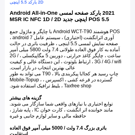
2D بارکد 5.5 اینچی
2021 بارکد صفحه لمسی Android All-in-One
POS 5.5 اینچی جدید MSR IC NFC 1D / 2D
POS هوشمند Android WCT-T90 با چاپگر و ماژول جمع
آوری اثرانگشت (اختیاری) ، سیستم عامل android 7 ،
صفحه نمایش لمسی 5.5 اینچی ، ظرفیت باتری در حالت
آماده به کار فوق العاده طولانی 7.4 ولت 5800 میلی آمپر
ساعت ، چاپگر کاغذ حرارتی ، دوربین 5 مگاپیکسلی ، 2G /
3G / 4G / wifi ، ارتباط بلوتوث ، این دستگاه عالی و کیفیت
عالی بهترین انتخاب در بازار است.
چاپ رسید هر کجا!با پیکربندی بالا ، T90 می تواند به طور
گسترده در قرعه کشی ، اکسپرس ، Mobile-Topup ،
Taxfree shop ، بلیط ترافیک استفاده شود.
گزینه های بیشتر
توابع اختیاری با نیازهای واقعی شما سازگار می شوند.
مانند خواننده اثر انگشت ، کارت خوان IC ، پایه شارژ ،
حافظه مالی و سایر لوازم جانبی و غیره
باتری بزرگ 7.4 ولت / 5000 میلی آمپر فوق العاده
استقامت