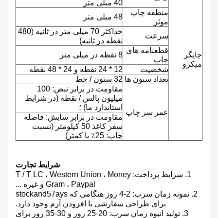
40 میلی متر
منطقه چاپ
48 میلی متر
موثر
حداکثر 70 میلی متر در ثانیه (480
سرعت
نقطه در ثانیه)
قطعنامه های
چاپگر
8 نقطه در میلی متر
چاپ
میکرو
شخصیت
12 * 24 نقطه و 24 * 48 نقطه
تعداد ستون ها
32 ستون / خط
مقاومت در برابر نبض: 100
میلیون پالس / نقطه (در شرایط
استاندارد ما) ؛
عمر سر چاپ
مقاومت در برابر سایش: فاصله
سفر کاغذ 50 کیلومتر (نسبت
چاپ: 25٪ یا کمتر)
شرایط تجارت
1. شرایط پرداخت: T / T LC ، Western Union ، Money
Gram ، Paypal و غیره ...
2. نمونه زمان سرب: 2-4 روز هنگامی که stockand57ays
برای طراحی سفارشی یا افزودن آرم وجود دارد.
3. تولید انبوه زمان سرب: 20-25 روز و 30-35 روز برای