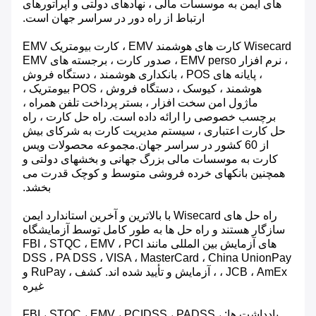
های ایمن به موسسات مالی ، نهادهای دولتی و اپراتورهای
ارتباط از راه دور در سراسر جهان است.
Wisecard کارت های هوشمند EMV ، کارت بیومتریک EMV
، نرم افزار EMV perso ، صدور کارت ، برجسته های EMV
، پایانه های POS ، بانکداری هوشمند ، دستگاه فروش
هوشمند ، کیوسک ، دستگاه فروش ، POS بیومتریک ،
ماژول امن سخت افزار ، بستر پرداخت تلفن همراه ،
برچسب خصوصی را ارائه داده است. راه حل کارت ، راه
حل کارت اعتباری ، سیستم مدیریت کارت به شرکای بیش
از 60 کشور در سراسر جهان.مجموعه محصولات ویس
کارت به موسسات مالی بزرگ جهانی و بخشهای دولتی و
همچنین بانکهای خرده فروشی متوسط ​​و کوچک قدرت می
بخشد.
راه حل های Wisecard با بالاترین و آخرین استاندارد ایمن
سازگار هستند و راه حل ها به طور کامل توسط آزمایشگاه
های آزمایش بین المللی مانند FBI ، STQC ، EMV ، PCI
DSS ، PA DSS ، VISA ، MasterCard ، China UnionPay
، JCB ، AmEx ، آزمایش و تأیید شده اند. کشف ، RuPay و
غیره
یادداشت ها: FBI ، STQC ، EMV ، PCIDSS ، PADSS ،