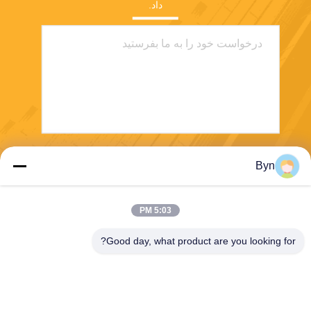
داد.
ارسال
Byn
5:03 PM
Good day, what product are you looking for?
Wisecard Technology Co., Ltd.
blueliu@wisecardtech.com