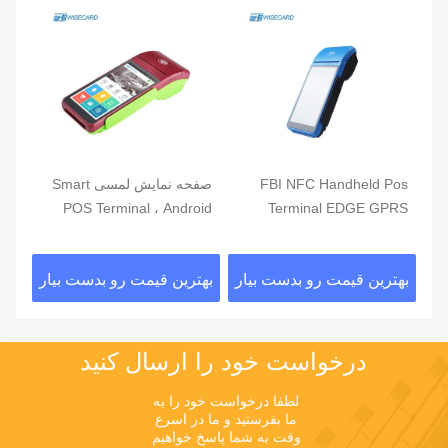
مند
FBI NFC Handheld Pos
صفحه نمایش لمسی Smart
دور
Terminal EDGE GPRS
POS Terminal ، Android
تلف
5800mAh Handheld Mobile
POS با خواننده اثر انگشت
فر
Pos Systems
ار
بهترین قیمت رو بدست بیار
بهترین قیمت رو بدست بیار
بهت
درخواست خود را ارسال کنید
لطفا درخواست خود را به 
ما بفرستید و ما در اسرع 
وقت به شما پاسخ خواهیم 