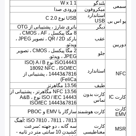
1 W x 1
بلندگو
سمعی
میکروفون
ورودی صدا
استاندارد
USB نوع C 2.0
USB
یو اس بی
دیگر
باتری شارژ ، پشتیبانی از OTG
8 مگا پیکسل ، CMOS ، AF ،
عقب
بارکد QR / 2D ، تصویر JPEG ،
دوربین
ویدئو.
2 مگا پیکسل ، CMOS ، تصویر
جلو
JPEG ، ویدئو.
ISO14443 نوع A / B (ISO
18092 NFC ، ISO/IEC
استاندارد
NFC
14443&7816 ، پشتیبانی از
FeliCa)
طیف
13.56 مگاهرتز
NFC 13.56 مگاهرتز ، پشتیبانی از
کارت بدون
کارت IC
ISO / IEC 14443 نوع A&B ،
تماس
ISO/IEC 14443&7816
کارت
کارت هوشمند
سازگار با EMV و PBOC
EMV
ISO 7810 ، 7811 ، 7813 ؛آهنگ
کارت
سه گانه ، دو جهته ؛سرعت
MSR
مغناطیسی
کشیدن 10 سانتی متر در ثانیه -