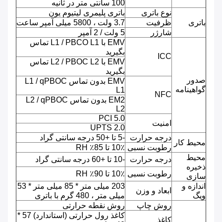
100 سانتی متر در ثانیه
نوع باتری
باتری پلیمری لیتیوم یون
باتری
ظرفیت
3.7 ولت ، 5800 میلی آمپر ساعت
شارژر
5 ولت / 2 آمپر
EMV با L1 / PBCO L1 تماس
بگیرید
ICC
EMV با L2 / PBOC L2 تماس
بگیرید
صدور
EMV بدون تماس L1 / qPBOC
گواهینامه
L1
NFC
EM2 بدون تماس L2 / qPBOC
L2
PCI 5.0
امنیت
UPTS 2.0
درجه حرارت
-5 تا +50 درجه سانتی گراد
محیط کار
رطوبت نسبی
10٪ تا 85٪ RH
محیط
درجه حرارت
-10 تا +60 درجه سانتی گراد
ذخیره
رطوبت نسبی
10٪ تا 90٪ RH
سازی
اندازه و
203 میلی متر * 85 میلی متر * 53
ابعاد و وزن
ویگ
میلی متر ، 480 گرم با باتری
روش چاپ
روش نقطه حرارتی
کاغذ رول حرارتی (استاندارد) 57 *
کاغذ