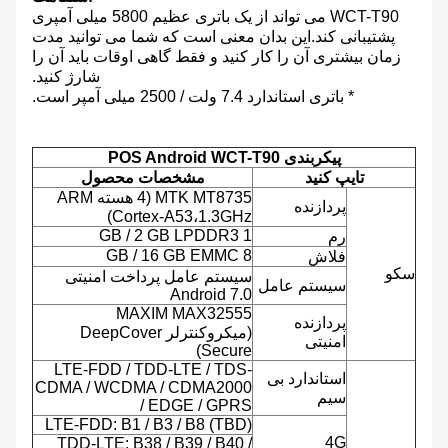
WCT-T90 می تواند از یک باتری عظیم 5800 میلی آمپری
پشتیبانی کند.این بدان معنی است که شما می توانید مدت
زمان بیشتری آن را کار کنید و فقط گاهی اوقات باید آن را
شارژ کنید.
* باتری استاندارد 7.4 ولت / 2500 میلی آمپر است.
پیکربندی POS Android WCT-T90
تایپ کنید
مشخصات محصول
MTK MT8735 (4 هسته ARM
پردازنده
Cortex-A53،1.3GHz)
1 GB / 2 GB LPDDR3
رم
8 GB / 16 GB EMMC
فلاش
سکو
سیستم عامل پرداخت امنیتی
سیستم عامل
Android 7.0
MAXIM MAX32555
پردازنده
(میکروکنترلر DeepCover
امنیتی
Secure)
LTE-FDD / TDD-LTE / TDS-
استاندارد بی
CDMA / WCDMA / CDMA2000
سیم
/ EDGE / GPRS
LTE-FDD: B1 / B3 / B8 (TBD)
4G
TDD-LTE: B38 / B39 / B40 /