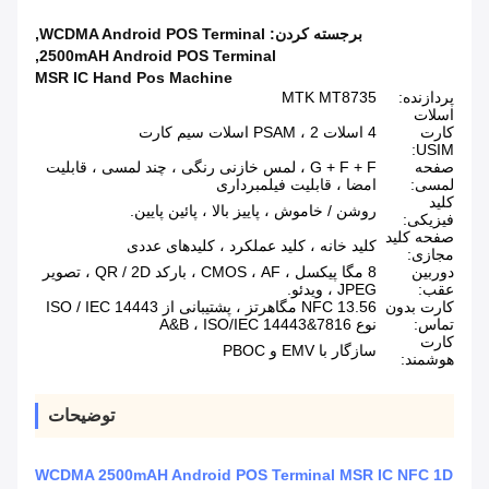
برجسته کردن:
WCDMA Android POS Terminal
,
,
2500mAH Android POS Terminal
MSR IC Hand Pos Machine
پردازنده:
MTK MT8735
اسلات
کارت
4 اسلات PSAM ، 2 اسلات سیم کارت
USIM:
صفحه
G + F + F ، لمس خازنی رنگی ، چند لمسی ، قابلیت
لمسی:
امضا ، قابلیت فیلمبرداری
کلید
روشن / خاموش ، پاییز بالا ، پائین پایین.
فیزیکی:
صفحه کلید
کلید خانه ، کلید عملکرد ، کلیدهای عددی
مجازی:
دوربین
8 مگا پیکسل ، CMOS ، AF ، بارکد QR / 2D ، تصویر
عقب:
JPEG ، ویدئو.
کارت بدون
NFC 13.56 مگاهرتز ، پشتیبانی از ISO / IEC 14443
تماس:
نوع A&B ، ISO/IEC 14443&7816
کارت
سازگار با EMV و PBOC
هوشمند:
توضیحات
WCDMA 2500mAH Android POS Terminal MSR IC NFC 1D