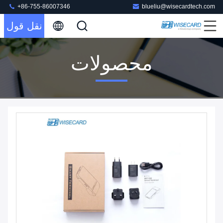
+86-755-86007346
blueliu@wisecardtech.com
نقل قول
محصولات