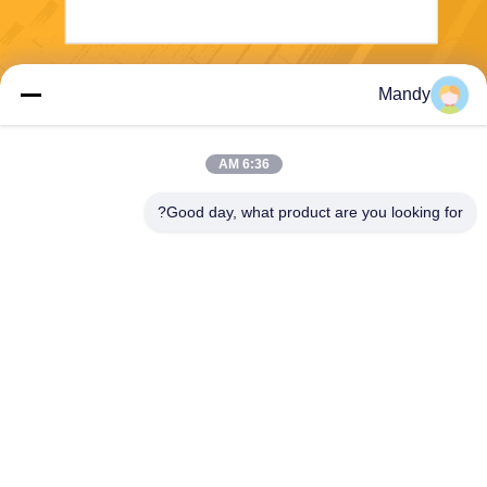
ارسال
Mandy
6:36 AM
Good day, what product are you looking for?
Wisecard Technology Co., Ltd.
blueliu@wisecardtech.com
+86-755-86007346
B1303 ، ساختمان فناوری Chu
angyi ، خیابان Gaoxin C. 1st
Ave ، Nanshan ، شنژن ، گوان
گدونگ ، 518057 ، چین