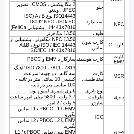
2 مگا پیکسل ، CMOS ، تصویر
جلو
JPEG ، ویدئو.
ISO14443 نوع A / B (ISO
استاندارد
18092 NFC ، ISO/IEC
NFC
14443&7816 ، پشتیبانی FeliCa)
طیف
13.56 مگاهرتز
NFC 13.56 مگاهرتز ، پشتیبانی از
کارت بدون
کارت IC
ISO / IEC 14443 نوع A&B ،
تماس
ISO/IEC 14443&7816
کارت
کارت هوشمند
سازگار با EMV و PBOC
EMV
ISO 7810 ، 7811 ، 7813 ؛آهنگ
کارت
سه گانه ، دو جهته ؛سرعت
MSR
مغناطیسی
کشیدن 10 سانتی متر در ثانیه -
100 سانتی متر در ثانیه
نوع باتری
باتری پلیمری لیتیوم یون
باتری
ظرفیت
3.7 ولت ، 5800 میلی آمپر ساعت
شارژر
5 ولت / 2 آمپر
EMV با L1 / PBCO L1 تماس
بگیرید
ICC
EMV با L2 / PBOC L2 تماس
بگیرید
صدور
EMV بدون تماس L1 / qPBOC