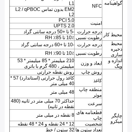
گواهینامه
L1
NFC
EM2 بدون تماس L2 / qPBOC
L2
PCI 5.0
امنیت
UPTS 2.0
درجه حرارت
-5 تا +50 درجه سانتی گراد
محیط کار
رطوبت نسبی
10٪ تا 85٪ RH
محیط
درجه حرارت
-10 تا +60 درجه سانتی گراد
ذخیره
رطوبت نسبی
10٪ تا 90٪ RH
سازی
اندازه و
210 میلیمتر * 85 میلیمتر * 53
ابعاد و وزن
ویگ
میلیمتر ، 480 گرم با باتری
روش چاپ
روش نقطه حرارتی
کاغذ رول حرارتی (استاندارد) 57 *
کاغذ
40 میلی متر
منطقه چاپ
48 میلی متر
موثر
حداکثر 70 میلی متر در ثانیه (480
سرعت
نقطه در ثانیه)
قطعنامه های
8 نقطه در میلی متر
چاپگر
چاپ
میکرو
شخصیت
12 * 24 نقطه و 24 * 48 نقطه
تعداد ستون ها
32 ستون / خط