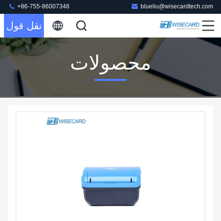
+86-755-86007346
blueliu@wisecardtech.com
نقل قول
محصولات