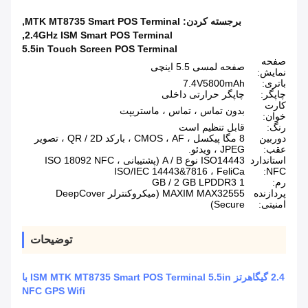
برجسته کردن:
MTK MT8735 Smart POS Terminal
,
,
2.4GHz ISM Smart POS Terminal
5.5in Touch Screen POS Terminal
صفحه
صفحه لمسی 5.5 اینچی
نمایش:
باتری:
7.4V5800mAh
چاپگر:
چاپگر حرارتی داخلی
کارت
بدون تماس ، تماس ، ماستریپت
خوان:
رنگ:
قابل تنظیم است
دوربین
8 مگا پیکسل ، CMOS ، AF ، بارکد QR / 2D ، تصویر
عقب:
JPEG ، ویدئو.
استاندارد
ISO14443 نوع A / B (پشتیبانی ISO 18092 NFC ،
ISO/IEC 14443&7816 ، FeliCa
NFC:
رم:
1 GB / 2 GB LPDDR3
پردازنده
MAXIM MAX32555 (میکروکنترلر DeepCover
امنیتی:
Secure)
توضیحات
2.4 گیگاهرتز ISM MTK MT8735 Smart POS Terminal 5.5in با
NFC GPS Wifi