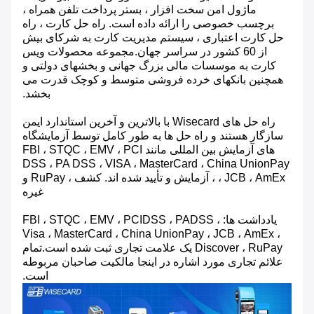
ماژول امن سخت افزار ، بستر پرداخت تلفن همراه ،
برچسب خصوصی را ارائه داده است. راه حل کارت ، راه
حل کارت اعتباری ، سیستم مدیریت کارت به شرکای بیش
از 60 کشور در سراسر جهان.مجموعه محصولات ویس
کارت به موسسات مالی بزرگ جهانی و بخشهای دولتی و
همچنین بانکهای خرده فروشی متوسط ​​و کوچک قدرت می
بخشد.
راه حل های Wisecard با بالاترین و آخرین استاندارد ایمن
سازگار هستند و راه حل ها به طور کامل توسط آزمایشگاه
های آزمایش بین المللی مانند FBI ، STQC ، EMV ، PCI
DSS ، PA DSS ، VISA ، MasterCard ، China UnionPay
، JCB ، AmEx ، آزمایش و تأیید شده اند. کشف ، RuPay و
غیره
یادداشت ها: FBI ، STQC ، EMV ، PCIDSS ، PADSS ،
Visa ، MasterCard ، China UnionPay ، JCB ، AmEx ،
Discover ، RuPay یک علامت تجاری ثبت شده است.تمام
علائم تجاری مورد اشاره در اینجا مالکیت صاحبان مربوطه
است.