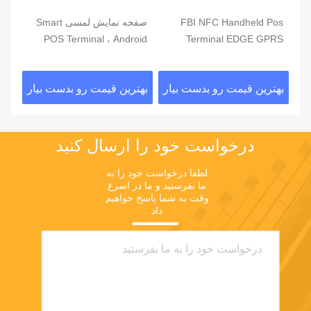
مند
FBI NFC Handheld Pos
صفحه نمایش لمسی Smart
دور
Terminal EDGE GPRS
POS Terminal ، Android
تلف
5800mAh Handheld Mobile
POS با خواننده اثر انگشت
فر
Pos Systems
ار
بهترین قیمت رو بدست بیار
بهترین قیمت رو بدست بیار
بهت
درخواست خود را ارسال کنید
لطفا درخواست خود را به 
ما بفرستید و ما در اسرع 
وقت به شما پاسخ خواهیم 
داد.