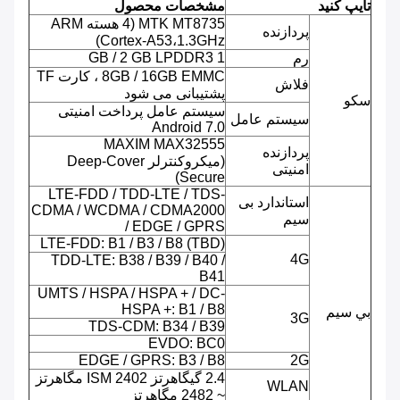
تایپ کنید
مشخصات محصول
MTK MT8735 (4 هسته ARM
پردازنده
Cortex-A53،1.3GHz)
1 GB / 2 GB LPDDR3
رم
8GB / 16GB EMMC ، کارت TF
فلاش
پشتیبانی می شود
سکو
سیستم عامل پرداخت امنیتی
سیستم عامل
Android 7.0
MAXIM MAX32555
پردازنده
(میکروکنترلر Deep-Cover
امنیتی
Secure)
LTE-FDD / TDD-LTE / TDS-
استاندارد بی
CDMA / WCDMA / CDMA2000
سیم
/ EDGE / GPRS
LTE-FDD: B1 / B3 / B8 (TBD)
4G
TDD-LTE: B38 / B39 / B40 /
B41
UMTS / HSPA / HSPA + / DC-
HSPA +: B1 / B8
بي سيم
3G
TDS-CDM: B34 / B39
EVDO: BC0
EDGE / GPRS: B3 / B8
2G
2.4 گیگاهرتز ISM 2402 مگاهرتز
WLAN
~ 2482 مگاهرتز