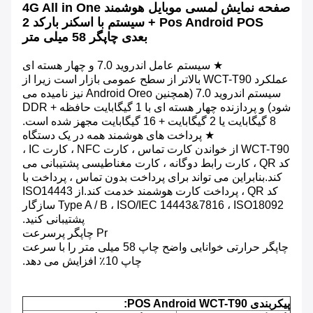
صفحه نمایش لمسی موبایل هوشمند 4G All in One
Pos Android POS + سیستم با اسکنر بارکد 2
بعدی چاپگر 58 میلی متر
★ سیستم عامل اندروید 7.0 و چهار هسته ای
عملکرد WCT-T90 بالاتر از سطح عمومی بازار است زیرا از
سیستم اندروید 7.0 (همچنین Android Oreo نیز نامیده می
شود) و پردازنده چهار هسته ای با 1 گیگابایت حافظه DDR +
8 گیگابایت یا 2 گیگابایت + 16 گیگابایت مجهز شده است.
★ پرداخت های هوشمند همه در یک دستگاه
WCT-T90 از خواندن کارت تماس ، کارت NFC ، کارت IC ،
کد QR ، کارت رابط دوگانه ، کارت مغناطیسی پشتیبانی می
کند.بنابراین می تواند برای پرداخت بدون تماس ، پرداخت با
کد QR ، پرداخت کارت هوشمند خدمت کند.از ISO14443
Type A / B ، ISO/IEC 14443&7816 ، ISO18092 سازگار
پشتیبانی کنید.
Pr چاپگر پرسرعت
چاپگر حرارتی خوانایی واضح چاپ 58 میلی متر را با سرعت
چاپ 10٪ افزایش می دهد.
پیکربندی POS Android WCT-T90: