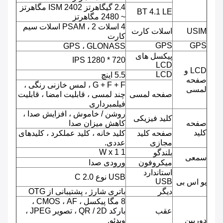
2.4 گیگاهرتز ISM 2402 مگاهرتز
BT 4.1 LE
~ 2480 مگاهرتز
4 اسلات PSAM ، 2 اسلات سیم
USIM
اسلات کارت
کارت
GPS
GPS
GPS ، GLONASS
پیکسل های
720 * 1280 IPS
LCD
LCD و
LCD
5.5 اینچ
صفحه
G + F + F ، لمس خازنی رنگی ،
لمسی
صفحه لمسی
چند لمسی ، قابلیت امضا ، قابلیت
فیلمبرداری
روشن / خاموش ، افزایش صدا ،
کلید فیزیکی
صفحه
کاهش میزان صدا
کلید
صفحه کلید
کلید خانه ، کلید عملکرد ، کلیدهای
مجازی
عددی.
1 W x 1
بلندگو
سمعی
میکروفون
ورودی صدا
استاندارد
USB نوع C 2.0
USB
یو اس بی
دیگر
باتری شارژ ، پشتیبانی از OTG
8 مگا پیکسل ، CMOS ، AF ،
عقب
بارکد QR / 2D ، تصویر JPEG ،
دوربین
ویدئو.