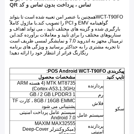
تماس ، پرداخت بدون تماس و کد QR
WCT-T90FO
همچنین با عنصر امن تعبیه شده است تا بتواند
گواهینامه EMV و PCI را تصویب کند.با ماژول کاملاً
بارگیری شده و گزینه های مختلف تأیید ، می تواند اهداف و
سناریوهای مختلف را برای تأیید و معاملات برآورده کند.این
ترمینال مجهز به اندروید 7.0 و نمایشگر لمسی ظریف است
تا تجربه مشتری را به حداکثر برسانید و ویژگی های برنامه
رنگارنگ فراتر از انتظار خود را ارائه دهید!
پیکربندی POS Android WCT-T90FO:
تایپ کنید
مشخصات محصول
MTK MT8735 (4 هسته ARM
پردازنده
Cortex-A53،1.3GHz)
1 GB / 2 GB LPDDR3
رم
8GB / 16GB EMMC ، کارت TF
فلاش
پشتیبانی می شود
سکو
سیستم عامل پرداخت امنیتی
سیستم عامل
Android 7.0
MAXIM MAX32555
پردازنده
(میکروکنترلر Deep-Cover
امنیتی