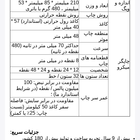
اندازه و
210 میلیمتر * 85 میلیمتر * 53
ابعاد و وزن
ویگ
میلیمتر ، 480 گرم با باتری
روش چاپ
روش نقطه حرارتی
کاغذ رول حرارتی (استاندارد) 57 *
کاغذ
40 میلی متر
منطقه چاپ
48 میلی متر
موثر
حداکثر 70 میلی متر در ثانیه (480
سرعت
نقطه در ثانیه)
قطعنامه های
8 نقطه در میلی متر
چاپگر
چاپ
میکرو
شخصیت
12 * 24 نقطه و 24 * 48 نقطه
تعداد ستون ها
32 ستون / خط
مقاومت در برابر نبض: 100
میلیون پالس / نقطه (در شرایط
استاندارد ما) ؛
عمر سر چاپ
مقاومت در برابر سایش: فاصله
سفر کاغذ 50 کیلومتر (نسبت
چاپ: 25٪ یا کمتر)
جزئیات سریع:
بیش از 9 سال تجربه ساخت و تولید بیش از 180 کشور