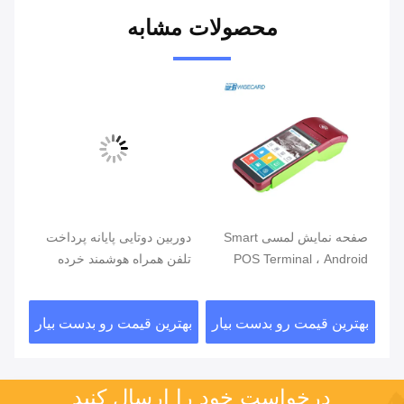
محصولات مشابه
صفحه نمایش لمسی Smart
دوربین دوتایی پایانه پرداخت
POS Terminal ، Android
تلفن همراه هوشمند خرده
دوگ
58
POS با خواننده اثر انگشت
فروشی
تماس ب
ار
بهترین قیمت رو بدست بیار
بهترین قیمت رو بدست بیار
بهت
درخواست خود را ارسال کنید