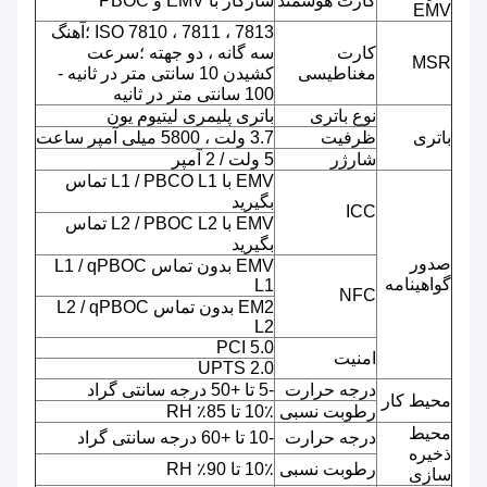
کارت هوشمند
سازگار با EMV و PBOC
EMV
ISO 7810 ، 7811 ، 7813 ؛آهنگ
کارت
سه گانه ، دو جهته ؛سرعت
MSR
مغناطیسی
کشیدن 10 سانتی متر در ثانیه -
100 سانتی متر در ثانیه
نوع باتری
باتری پلیمری لیتیوم یون
باتری
ظرفیت
3.7 ولت ، 5800 میلی آمپر ساعت
شارژر
5 ولت / 2 آمپر
EMV با L1 / PBCO L1 تماس
بگیرید
ICC
EMV با L2 / PBOC L2 تماس
بگیرید
صدور
EMV بدون تماس L1 / qPBOC
گواهینامه
L1
NFC
EM2 بدون تماس L2 / qPBOC
L2
PCI 5.0
امنیت
UPTS 2.0
درجه حرارت
-5 تا +50 درجه سانتی گراد
محیط کار
رطوبت نسبی
10٪ تا 85٪ RH
محیط
درجه حرارت
-10 تا +60 درجه سانتی گراد
ذخیره
رطوبت نسبی
10٪ تا 90٪ RH
سازی