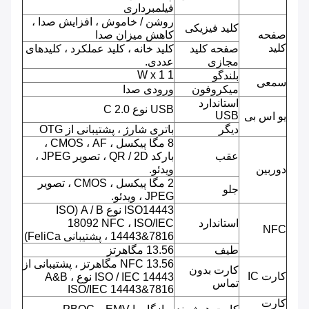
فیلمبرداری
روشن / خاموش ، افزایش صدا ،
کلید فیزیکی
صفحه
کاهش میزان صدا
کلید
صفحه کلید
کلید خانه ، کلید عملکرد ، کلیدهای
مجازی
عددی.
1 W x 1
بلندگو
سمعی
میکروفون
ورودی صدا
استاندارد
USB نوع C 2.0
USB
یو اس بی
دیگر
باتری شارژ ، پشتیبانی از OTG
8 مگا پیکسل ، CMOS ، AF ،
عقب
بارکد QR / 2D ، تصویر JPEG ،
دوربین
ویدئو.
2 مگا پیکسل ، CMOS ، تصویر
جلو
JPEG ، ویدئو.
ISO14443 نوع A / B (ISO
استاندارد
18092 NFC ، ISO/IEC
NFC
14443&7816 ، پشتیبانی FeliCa)
طیف
13.56 مگاهرتز
NFC 13.56 مگاهرتز ، پشتیبانی از
کارت بدون
کارت IC
ISO / IEC 14443 نوع A&B ،
تماس
ISO/IEC 14443&7816
کارت