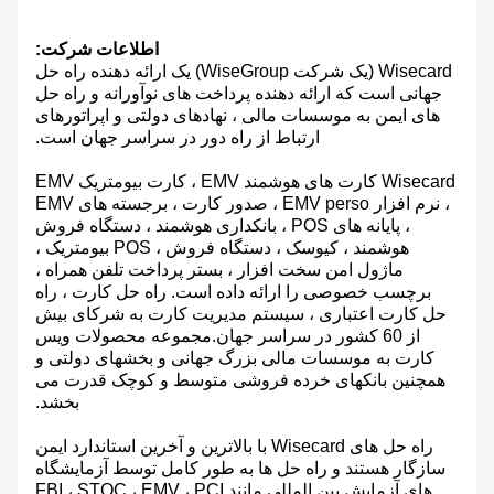
اطلاعات شرکت:
Wisecard (یک شرکت WiseGroup) یک ارائه دهنده راه حل
جهانی است که ارائه دهنده پرداخت های نوآورانه و راه حل
های ایمن به موسسات مالی ، نهادهای دولتی و اپراتورهای
ارتباط از راه دور در سراسر جهان است.
Wisecard کارت های هوشمند EMV ، کارت بیومتریک EMV
، نرم افزار EMV perso ، صدور کارت ، برجسته های EMV
، پایانه های POS ، بانکداری هوشمند ، دستگاه فروش
هوشمند ، کیوسک ، دستگاه فروش ، POS بیومتریک ،
ماژول امن سخت افزار ، بستر پرداخت تلفن همراه ،
برچسب خصوصی را ارائه داده است. راه حل کارت ، راه
حل کارت اعتباری ، سیستم مدیریت کارت به شرکای بیش
از 60 کشور در سراسر جهان.مجموعه محصولات ویس
کارت به موسسات مالی بزرگ جهانی و بخشهای دولتی و
همچنین بانکهای خرده فروشی متوسط ​​و کوچک قدرت می
بخشد.
راه حل های Wisecard با بالاترین و آخرین استاندارد ایمن
سازگار هستند و راه حل ها به طور کامل توسط آزمایشگاه
های آزمایش بین المللی مانند FBI ، STQC ، EMV ، PCI