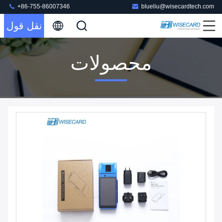
+86-755-86007346
blueliu@wisecardtech.com
نقل قول
محصولات