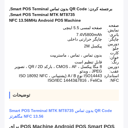
برجسته کردن:
QR Code بدون تماس Smart POS Terminal
,
,
Smart POS Terminal MTK MT8735
NFC 13.56MHz Android POS Machine
صفحه
صفحه لمسی 5.5 اینچی
نمایش:
باتری:
7.4V5800mAh
چاپگر:
چاپگر حرارتی داخلی
دوربین
پیکسل 2M
جلو:
کارت
بدون تماس ، تماس ، ماستریپت
خوان:
رنگ:
قابل تنظیم است
دوربین
8 مگا پیکسل ، CMOS ، AF ، بارکد QR / 2D ، تصویر
عقب:
JPEG ، ویدئو.
استاندارد
ISO14443 نوع A / B (پشتیبانی ISO 18092 NFC ،
ISO/IEC 14443&7816 ، FeliCa
NFC:
توضیحات
QR Code بدون تماس Smart POS Terminal MTK MT8735
NFC 13.56 مگاهرتز
POS Machine Android POS Smart POS برای