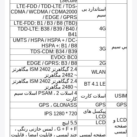
Secure)
LTE-FDD / TDD-LTE / TDS-
استاندارد بی
CDMA / WCDMA / CDMA2000
سیم
/ EDGE / GPRS
LTE-FDD: B1 / B3 / B8 (TBD)
4G
TDD-LTE: B38 / B39 / B40 /
B41
UMTS / HSPA / HSPA + / DC-
HSPA +: B1 / B8
بي سيم
3G
TDS-CDM: B34 / B39
EVDO: BC0
EDGE / GPRS: B3 / B8
2G
2.4 گیگاهرتز ISM 2402 مگاهرتز
WLAN
~ 2482 مگاهرتز
2.4 گیگاهرتز ISM 2402 مگاهرتز
BT 4.1 LE
~ 2480 مگاهرتز
4 اسلات PSAM ، 2 اسلات سیم
USIM
اسلات کارت
کارت
GPS
GPS
GPS ، GLONASS
پیکسل های
720 * 1280 IPS
LCD
LCD و
LCD
5.5 اینچ
صفحه
G + F + F ، لمس خازنی رنگی ،
لمسی
صفحه لمسی
چند لمسی ، قابلیت امضا ، قابلیت