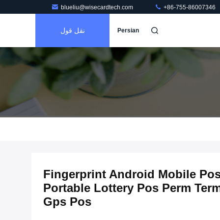
blueliu@wisecardtech.com
+86-755-86007346
نقل قول
Persian
Fingerprint Android Mobile Po
Portable Lottery Pos Perm Term
Gps Pos