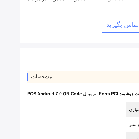
 تماس بگیرید
مشخصات
شمند Rohs PCI
,
ترمینال POS Android 7.0 QR Code
تیاری
 سبز