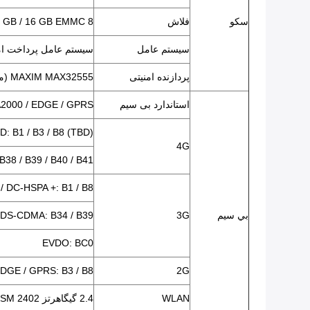
سکو
فلاش
8 GB / 16 GB EMMC
سیستم عامل
سیستم عامل پرداخت امنیتی  7.0
پردازنده امنیتی
MAXIM MAX32555 (میکروکنترلر DeepCover Secure)
استاندارد بی سیم
2000 / EDGE / GPRS
: B1 / B3 / B8 (TBD)
4G
38 / B39 / B40 / B41
/ DC-HSPA +: B1 / B8
بي سيم
3G
DS-CDMA: B34 / B39
EVDO: BC0
DGE / GPRS: B3 / B8
2G
WLAN
2.4 گیگاهرتز ISM 2402 مگاهرتز ~ 2482 مگاهرتز