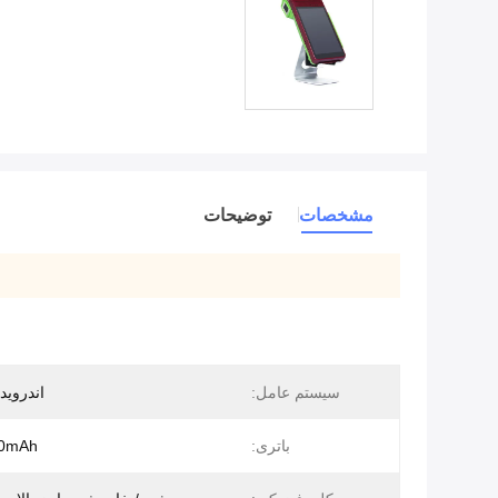
مشخصات
توضیحات
سیستم عامل:
اندروید 7 یا بالات
باتری:
00mAh