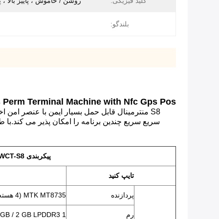
کلید فیزیکی:
روشن / خاموش ، پاییز بالا ، پا
بلندگو:
s Perm Terminal Machine with Nfc Gps Pos
S8 من
پیکربندی POS Android WCT-S8
تایپ کنید
پردازنده
MTK MT8735 (4 هسته ARM Cortex-A53،1.3GHz)
رم
1 GB / 2 GB LPDDR3