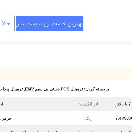
بهترین قیمت رو بدست بیار
حالا
برجسته کردن:
ترمینال POS دستی بی سیم EMV
,
ترمینال پرداخت هو
ر
اثر انگشت:
اخ
7.4V58
رنگ:
قرمز و