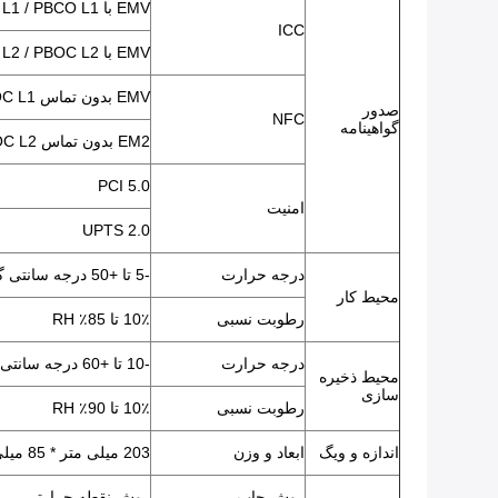
EMV با L1 / PBCO L1 تماس بگیرید
ICC
EMV با L2 / PBOC L2 تماس بگیرید
EMV بدون تماس L1 / qPBOC L1
صدور
NFC
گواهینامه
EM2 بدون تماس L2 / qPBOC L2
PCI 5.0
امنیت
UPTS 2.0
درجه حرارت
-5 تا +50 درجه سانتی گراد
محیط کار
رطوبت نسبی
10٪ تا 85٪ RH
درجه حرارت
-10 تا +60 درجه سانتی گراد
محیط ذخیره
سازی
رطوبت نسبی
10٪ تا 90٪ RH
اندازه و ویگ
ابعاد و وزن
203 میلی متر * 85 میلی متر * 53 میلی متر ، 480 گرم با باتری
روش چاپ
روش نقطه حرارتی