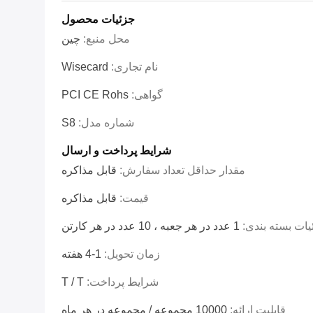
جزئیات محصول
محل منبع:
چین
نام تجاری:
Wisecard
گواهی:
PCI CE Rohs
شماره مدل:
S8
شرایط پرداخت و ارسال
مقدار حداقل تعداد سفارش:
قابل مذاکره
قیمت:
قابل مذاکره
یات بسته بندی:
1 عدد در هر جعبه ، 10 عدد در هر کارتن
زمان تحویل:
1-4 هفته
شرایط پرداخت:
T / T
قابلیت ارائه:
10000 مجموعه / مجموعه در هر ماه