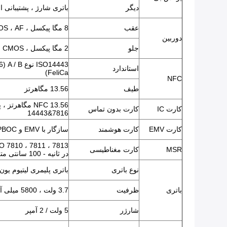
دیگر
باتری شارژ ، پشتیبانی از TG
عقب
8 مگا پیکسل ، CMOS ، AF ، بارکد QR / 2D ، تصویر JPEG ، ویدئو.
دوربین
جلو
2 مگا پیکسل ، CMOS ، تصویر JPEG ، ویدئو.
استاندارد
FeliCa)
NFC
طیف
13.56 مگاهرتز
کارت IC
کارت بدون تماس
14443&7816
کارت EMV
کارت هوشمند
سازگار با EMV و PBOC
MSR
کارت مغناطیسی
در ثانیه - 100 سانتی متر در ثانیه
نوع باتری
باتری پلیمری لیتیوم یون
باتری
ظرفیت
3.7 ولت ، 5800 میلی آمپر ساعت
شارژر
5 ولت / 2 آمپر