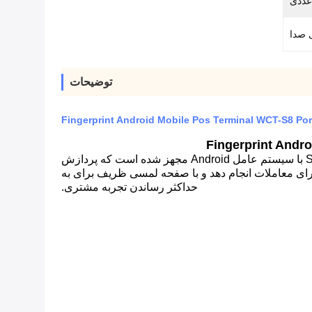
 عددی
 صدا
توضیحات
Fingerprint Android Mobile Pos Terminal WCT-S8 Por
Fingerprint Andr
ترمینال قابل حمل بسیار ایمن با عنصر امن اختصاصی که برای صنعت پرداخت و پرداخت هزینه توسعه یافته است.S8 با سیستم عامل Android مجهز شده است که پردازش
ه ای از گزینه های اتصال.S8 قادر است اهداف مختلفی را برای معاملات انجام دهد و با صفحه لمسی ظریف برای به
حداکثر رساندن تجربه مشتری.