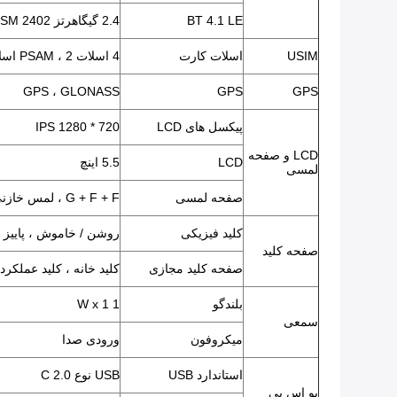
BT 4.1 LE
2.4 گیگاهرتز ISM 2402 مگاهرتز ~ 2480 مگاهرتز
USIM
اسلات کارت
4 اسلات PSAM ، 2 اسلات سیم کارت
GPS ، GLONASS
GPS
GPS
پیکسل های LCD
720 * 1280 IPS
LCD و صفحه
LCD
5.5 اینچ
لمسی
صفحه لمسی
G + F + F ، لمس خازنی رنگی ، چند لمسی ، قابلیت امضا ، قابلیت فیلمبرداری
کلید فیزیکی
روشن / خاموش ، پاییز بال
صفحه کلید
صفحه کلید مجازی
کلید خانه ، کلید عملکرد
بلندگو
1 W x 1
سمعی
میکروفون
ورودی صدا
استاندارد USB
USB نوع C 2.0
یو اس بی