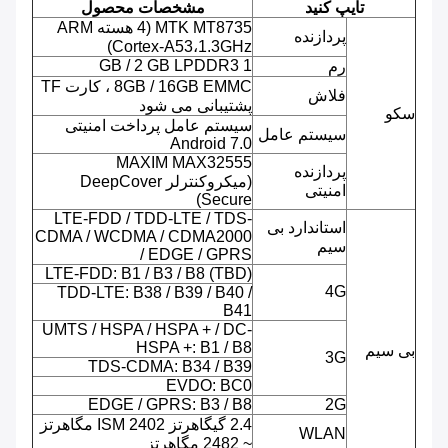
تایپ کنید
مشخصات محصول
MTK MT8735 (4 هسته ARM
پردازنده
Cortex-A53،1.3GHz)
1 GB / 2 GB LPDDR3
رم
8GB / 16GB EMMC ، کارت TF
فلاش
پشتیبانی می شود
سکو
سیستم عامل پرداخت امنیتی
سیستم عامل
Android 7.0
MAXIM MAX32555
پردازنده
(میکروکنترلر DeepCover
امنیتی
Secure)
LTE-FDD / TDD-LTE / TDS-
استاندارد بی
CDMA / WCDMA / CDMA2000
سیم
/ EDGE / GPRS
LTE-FDD: B1 / B3 / B8 (TBD)
4G
TDD-LTE: B38 / B39 / B40 /
B41
UMTS / HSPA / HSPA + / DC-
HSPA +: B1 / B8
بی سیم
3G
TDS-CDMA: B34 / B39
EVDO: BC0
EDGE / GPRS: B3 / B8
2G
2.4 گیگاهرتز ISM 2402 مگاهرتز
WLAN
~ 2482 مگاهرتز