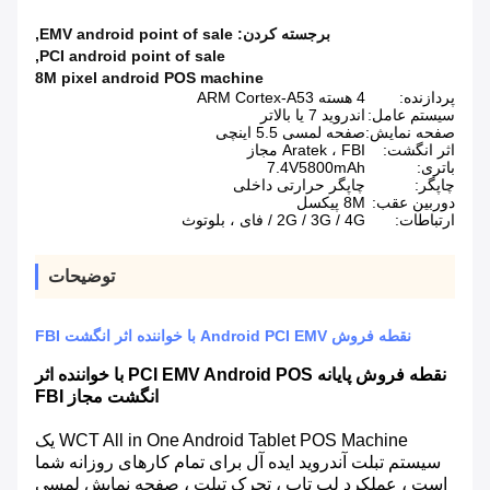
برجسته کردن:
EMV android point of sale
,
,
PCI android point of sale
8M pixel android POS machine
پردازنده:
4 هسته ARM Cortex-A53
سیستم عامل:
اندروید 7 یا بالاتر
صفحه نمایش:
صفحه لمسی 5.5 اینچی
اثر انگشت:
Aratek ، FBI مجاز
باتری:
7.4V5800mAh
چاپگر:
چاپگر حرارتی داخلی
دوربین عقب:
8M پیکسل
ارتباطات:
2G / 3G / 4G / فای ، بلوتوث
توضیحات
نقطه فروش Android PCI EMV با خواننده اثر انگشت FBI
نقطه فروش پایانه PCI EMV Android POS با خواننده اثر
انگشت مجاز FBI
WCT All in One Android Tablet POS Machine یک
سیستم تبلت آندروید ایده آل برای تمام کارهای روزانه شما
است ، عملکرد لپ تاپ ، تحرک تبلت ، صفحه نمایش لمسی