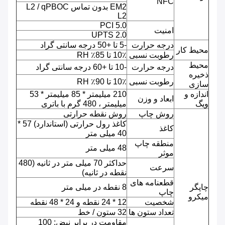
NFC
EM2 بدون تماس L2 / qPBOC
L2
PCI 5.0
امنیت
UPTS 2.0
درجه حرارت
-5 تا +50 درجه سانتی گراد
محیط کار
رطوبت نسبی
10٪ تا 85٪ RH
محیط
درجه حرارت
-10 تا +60 درجه سانتی گراد
ذخیره
رطوبت نسبی
10٪ تا 90٪ RH
سازی
اندازه و
210 میلیمتر * 85 میلیمتر * 53
ابعاد و وزن
ویگ
میلیمتر ، 480 گرم با باتری
روش چاپ
روش نقطه حرارتی
کاغذ رول حرارتی (استاندارد) 57 *
کاغذ
40 میلی متر
منطقه چاپ
48 میلی متر
موثر
حداکثر 70 میلی متر در ثانیه (480
سرعت
نقطه در ثانیه)
قطعنامه های
چاپگر
8 نقطه در میلی متر
چاپ
میکرو
شخصیت
12 * 24 نقطه و 24 * 48 نقطه
تعداد ستون ها
32 ستون / خط
مقاومت در برابر نبض: 100