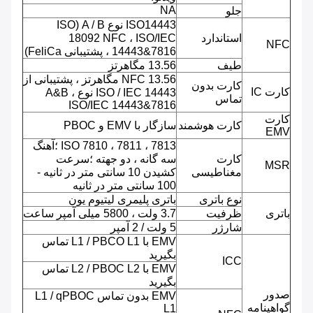
NA
جلو
ISO14443 نوع A / B (ISO
استاندارد
18092 NFC ، ISO/IEC
NFC
14443&7816 ، پشتیبانی FeliCa)
طیف
13.56 مگاهرتز
NFC 13.56 مگاهرتز ، پشتیبانی از
کارت بدون
کارت IC
ISO / IEC 14443 نوع A&B ،
تماس
ISO/IEC 14443&7816
کارت
کارت هوشمند
سازگار با EMV و PBOC
EMV
ISO 7810 ، 7811 ، 7813 ؛آهنگ
کارت
سه گانه ، دو جهته ؛سرعت
MSR
مغناطیسی
کشیدن 10 سانتی متر در ثانیه -
100 سانتی متر در ثانیه
نوع باتری
باتری پلیمری لیتیوم یون
باتری
ظرفیت
3.7 ولت ، 5800 میلی آمپر ساعت
شارژر
5 ولت / 2 آمپر
EMV با L1 / PBCO L1 تماس
بگیرید
ICC
EMV با L2 / PBOC L2 تماس
بگیرید
صدور
EMV بدون تماس L1 / qPBOC
گواهینامه
L1