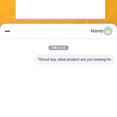
ارسال
Mandy
12:31 AM
Good day, what product are you looking for?
Wisecard Technology Co., Ltd.
blueliu@wisecardtech.com
+86-755-86007346
B1303 ، ساختمان فناوری Chu
angyi ، خیابان Gaoxin C. 1st
Ave ، Nanshan ، شنژن ، گوان
گدونگ ، 518057 ، چین