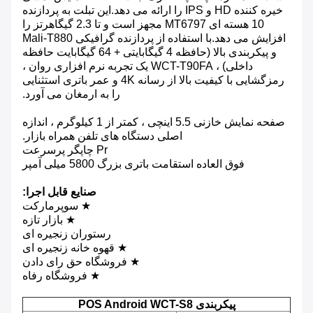
خیره کننده HD و IPS را ارائه می دهد.این تبلت به پردازنده
10 هسته ای MT6797 مجهز است و تا 2.3 گیگاهرتز را
افزایش می دهد.با استفاده از پردازنده گرافیکی Mali-T880
و پیکربندی بالا (حافظه 4 گیگابایتی + 64 گیگابایت حافظه
داخلی) ، WCT-T90FA یک تجربه نرم افزاری روان ،
رمزگشایی با کیفیت بالا از رسانه 4K و عمر باتری استثنایی
را به ارمغان می آورد.
صفحه نمایش خازنی 5.5 اینچی ، کمتر از 1 کیلوگرم ، اندازه
اصلی دستگاه های تلفن همراه بازار.
Pr چاپگر پرسرعت
فوق العاده استقامت باتری بزرگ 5800 میلی آمپر
صنایع قابل اجرا:
★ سوپرمارکت
★ بازار تازه
رستوران زنجیره ای
★ قهوه خانه زنجیره ای
★ فروشگاه حق رای دادن
★ فروشگاه رفاه
پیکربندی POS Android WCT-S8