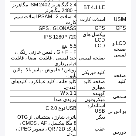
2.4 گیگاهرتز ISM 2402 مگاهرتز
BT 4.1 LE
~ 2480 مگاهرتز
4 اسلات PSAM ، 2 اسلات سیم
USIM
اسلات کارت
کارت
GPS
GPS
GPS ، GLONASS
پیکسل های
720 * 1280 IPS
LCD
LCD و
LCD
5.5 اینچ
صفحه
G + F + F ، لمس خازنی رنگی ،
لمسی
صفحه لمسی
چند لمسی ، قابلیت امضا ، قابلیت
فیلمبرداری
روشن / خاموش ، پاییز بالا ، پائین
کلید فیزیکی
صفحه
پایین.
کلید
صفحه کلید
کلید خانه ، کلید عملکرد ، کلیدهای
مجازی
عددی.
1 W x 1
گوینده
سمعی
میکروفون
ورودی صدا
استاندارد
USB نوع C 2.0
USB
یو اس بی
دیگر
باتری شارژ ، پشتیبانی از OTG
8 مگا پیکسل ، CMOS ، AF ،
عقب
بارکد QR / 2D ، تصویر JPEG ،
دوربین
ویدئو.