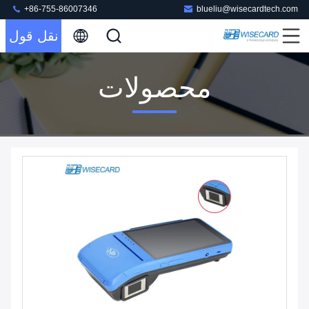
+86-755-86007346
blueliu@wisecardtech.com
نقل قول
محصولات