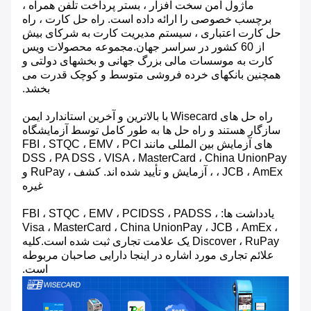
ماژول امن سخت افزار ، بستر پرداخت تلفن همراه ،
برچسب خصوصی را ارائه داده است. راه حل کارت ، راه
حل کارت اعتباری ، سیستم مدیریت کارت به شرکای بیش
از 60 کشور در سراسر جهان.مجموعه محصولات ویس
کارت به موسسات مالی بزرگ جهانی و بخشهای دولتی و
همچنین بانکهای خرده فروشی متوسط ​​و کوچک قدرت می
بخشد.
راه حل های Wisecard با بالاترین و آخرین استاندارد ایمن
سازگار هستند و راه حل ها به طور کامل توسط آزمایشگاه
های آزمایش بین المللی مانند FBI ، STQC ، EMV ، PCI
DSS ، PA DSS ، VISA ، MasterCard ، China UnionPay
، JCB ، AmEx ، آزمایش و تأیید شده اند. کشف ، RuPay و
غیره
یادداشت ها: FBI ، STQC ، EMV ، PCIDSS ، PADSS ،
Visa ، MasterCard ، China UnionPay ، JCB ، AmEx ،
Discover ، RuPay یک علامت تجاری ثبت شده است.کلیه
علائم تجاری مورد اشاره در اینجا دارایی صاحبان مربوطه
است.