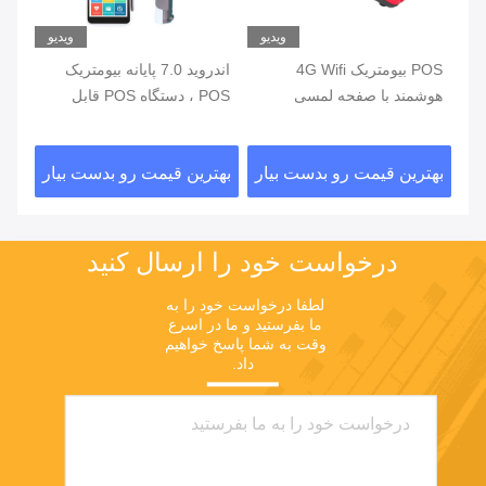
یو
ویدیو
ویدیو
ی
POS بیومتریک 4G Wifi
اندروید 7.0 پایانه بیومتریک
هوشمند با صفحه لمسی
POS ، دستگاه POS قابل
خواننده اثر انگشت
حمل با چاپگر داخلی
اثر
ار
بهترین قیمت رو بدست بیار
بهترین قیمت رو بدست بیار
بهت
درخواست خود را ارسال کنید
لطفا درخواست خود را به 
ما بفرستید و ما در اسرع 
وقت به شما پاسخ خواهیم 
داد.