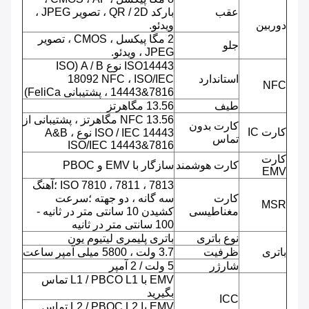
عقب
بارکد QR / 2D ، تصویر JPEG ،
دوربین
ویدئو.
2 مگا پیکسل ، CMOS ، تصویر
جلو
JPEG ، ویدئو.
ISO14443 نوع A / B (ISO
استاندارد
18092 NFC ، ISO/IEC
NFC
14443&7816 ، پشتیبانی FeliCa)
طیف
13.56 مگاهرتز
NFC 13.56 مگاهرتز ، پشتیبانی از
کارت بدون
کارت IC
ISO / IEC 14443 نوع A&B ،
تماس
ISO/IEC 14443&7816
کارت
کارت هوشمند
سازگار با EMV و PBOC
EMV
ISO 7810 ، 7811 ، 7813 ؛آهنگ
کارت
سه گانه ، دو جهته ؛سرعت
MSR
مغناطیسی
کشیدن 10 سانتی متر در ثانیه -
100 سانتی متر در ثانیه
نوع باتری
باتری پلیمری لیتیوم یون
باتری
ظرفیت
3.7 ولت ، 5800 میلی آمپر ساعت
شارژر
5 ولت / 2 آمپر
EMV با L1 / PBCO L1 تماس
بگیرید
ICC
EMV با L2 / PBOC L2 تماس