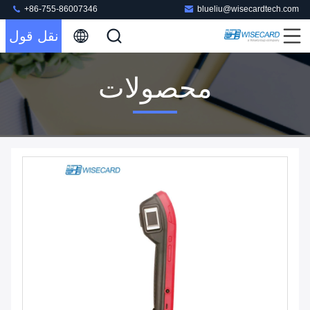
+86-755-86007346
blueliu@wisecardtech.com
نقل قول
محصولات