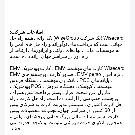
اطلاعات شرکت:
Wisecard (یک شرکت WiseGroup) یک ارائه دهنده راه حل
جهانی است که پرداخت های نوآورانه و راه حل های ایمن را
به موسسات مالی ، نهادهای دولتی و اپراتورهای ارتباط از
راه دور در سراسر جهان ارائه داده است.
Wisecard کارت های هوشمند EMV ، کارت بیومتریک EMV
، نرم افزار EMV perso ، صدور کارت ، برجسته های EMV
، پایانه های POS ، بانکداری هوشمند ، دستگاه فروش
هوشمند ، کیوسک ، دستگاه فروش ، POS بیومتریک ،
ماژول امن سخت افزار ، بستر پرداخت تلفن همراه ،
برچسب خصوصی را ارائه داده است. راه حل کارت ، راه
حل کارت اعتباری ، سیستم مدیریت کارت به شرکای بیش
از 60 کشور در سراسر جهان.مجموعه محصولات ویس
کارت به موسسات مالی بزرگ جهانی و بخشهای دولتی و
همچنین بانکهای خرده فروشی متوسط ​​و کوچک قدرت می
بخشد.