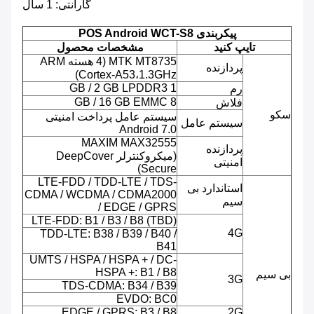
گارانتی: 1 سال
پیکربندی POS Android WCT-S8
تایپ کنید
مشخصات محصول
MTK MT8735 (4 هسته ARM
پردازنده
Cortex-A53،1.3GHz)
1 GB / 2 GB LPDDR3
رم
8 GB / 16 GB EMMC
فلاش
سکو
سیستم عامل پرداخت امنیتی
سیستم عامل
Android 7.0
MAXIM MAX32555
پردازنده
(میکروکنترلر DeepCover
امنیتی
Secure)
LTE-FDD / TDD-LTE / TDS-
استاندارد بی
CDMA / WCDMA / CDMA2000
سیم
/ EDGE / GPRS
LTE-FDD: B1 / B3 / B8 (TBD)
4G
TDD-LTE: B38 / B39 / B40 /
B41
UMTS / HSPA / HSPA + / DC-
HSPA +: B1 / B8
بی سیم
3G
TDS-CDMA: B34 / B39
EVDO: BC0
EDGE / GPRS: B3 / B8
2G