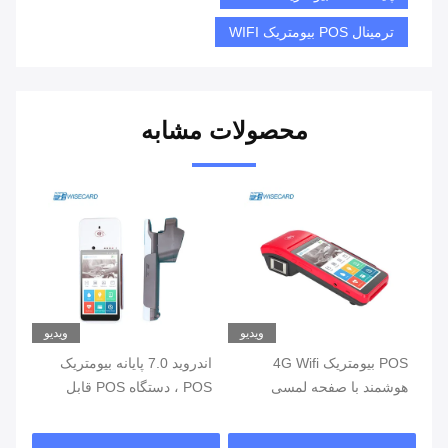
ترمینال POS بیومتریک WIFI
محصولات مشابه
یو
ویدیو
ویدیو
ی
POS بیومتریک 4G Wifi
اندروید 7.0 پایانه بیومتریک
هوشمند با صفحه لمسی
POS ، دستگاه POS قابل
خواننده اثر انگشت
حمل با چاپگر داخلی
اثر