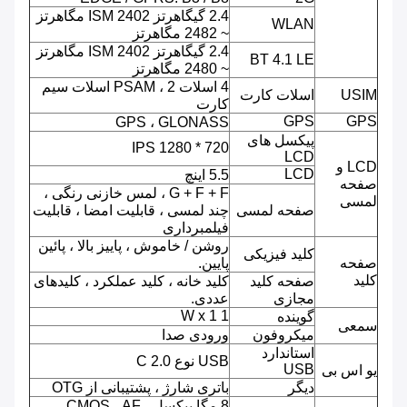
2.4 گیگاهرتز ISM 2402 مگاهرتز
WLAN
~ 2482 مگاهرتز
2.4 گیگاهرتز ISM 2402 مگاهرتز
BT 4.1 LE
~ 2480 مگاهرتز
4 اسلات PSAM ، 2 اسلات سیم
USIM
اسلات کارت
کارت
GPS
GPS
GPS ، GLONASS
پیکسل های
720 * 1280 IPS
LCD
LCD و
LCD
5.5 اینچ
صفحه
G + F + F ، لمس خازنی رنگی ،
لمسی
صفحه لمسی
چند لمسی ، قابلیت امضا ، قابلیت
فیلمبرداری
روشن / خاموش ، پاییز بالا ، پائین
کلید فیزیکی
صفحه
پایین.
کلید
صفحه کلید
کلید خانه ، کلید عملکرد ، کلیدهای
مجازی
عددی.
1 W x 1
گوینده
سمعی
میکروفون
ورودی صدا
استاندارد
USB نوع C 2.0
USB
یو اس بی
دیگر
باتری شارژ ، پشتیبانی از OTG
8 مگا پیکسل ، CMOS ، AF ،