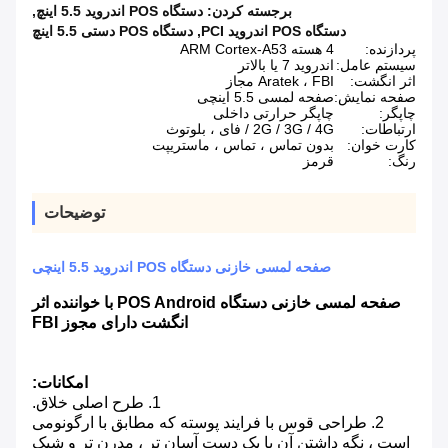
برجسته کردن:
دستگاه POS اندروید 5.5 اینچ
,
دستگاه POS اندروید PCI
,
دستگاه POS دستی 5.5 اینچ
پردازنده:
4 هسته ARM Cortex-A53
سیستم عامل:
اندروید 7 یا بالاتر
اثر انگشت:
Aratek ، FBI مجاز
صفحه نمایش:
صفحه لمسی 5.5 اینچی
چاپگر:
چاپگر حرارتی داخلی
ارتباطات:
2G / 3G / 4G / فای ، بلوتوث
کارت خوان:
بدون تماس ، تماس ، ماستریپت
رنگ:
قرمز
توضیحات
صفحه لمسی خازنی دستگاه POS اندروید 5.5 اینچی
صفحه لمسی خازنی دستگاه POS Android با خواننده اثر
انگشت دارای مجوز FBI
امکانات:
1. طرح اصلی خلاق.
2. طراحی قوس با فرایند پوسته که مطابق با ارگونومی
است ، نگه داشتن آن با یک دست آسان تر ، مدرن تر و شیک