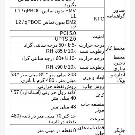
بگیرید
صدور
EMV بدون تماس L1 / qPBOC
گواهینامه
L1
NFC
EM2 بدون تماس L2 / qPBOC
L2
PCI 5.0
امنیت
UPTS 2.0
درجه حرارت
-5 تا +50 درجه سانتی گراد
محیط کار
رطوبت نسبی
10٪ تا 85٪ RH
محیط
درجه حرارت
-10 تا +60 درجه سانتی گراد
ذخیره
رطوبت نسبی
10٪ تا 90٪ RH
سازی
اندازه و
203 میلی متر * 85 میلی متر * 53
ابعاد و وزن
ویگ
میلی متر ، 480 گرم با باتری
روش چاپ
روش نقطه حرارتی
کاغذ رول حرارتی (استاندارد) 57 *
کاغذ
40 میلی متر
منطقه چاپ
48 میلی متر
موثر
حداکثر 70 میلی متر در ثانیه (480
سرعت
نقطه در ثانیه)
قطعنامه های
چاپگر
8 نقطه در میلی متر
چاپ