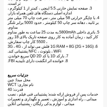
تر است.
3. صفحه نمایش خازنی 5.5 اینچی ، کمتر از 1 کیلوگرم ،
اندازه اصلی دستگاه های تلفن همراه بازار.
4. با چاپگر حرارتی 58 میلی متر ، سرعت چاپ 70 میلی متر
بر ثانیه ، دهانه سر چاپ 50 کیلومتر ، حدود 5000 برابر تلنگر
مداوم.
5. باتری داخلی 5800mAh.به مدت 25 ساعت به طور مداوم
کار کنید ، زمان آماده به کار روی صفحه تاریک بالای 18 روز
، 5500 کار چاپ سفارش.
6. 1G RAM + 8G (2G + 16G) فلش می تواند از 3G ، 4G ،
WiFi ، بلوتوث ، NFC پشتیبانی کند.
7. بارکد 1D یا کد QD 2D سریع خواندن.
8. خواننده اثر انگشت دارای تاییدیه FBI.
جزئیات سریع
محل مبدا: چین
نام تجاری: WCT
قدرت: 40
خدمات پس از فروش ارائه شده: پشتیبانی فنی فیلم ، نصب
میدانی ، راه اندازی و آموزش ، تعمیر و نگهداری و تعمیرات
میدانی ، لوازم یدکی رایگان ، پشتیبانی آنلاین