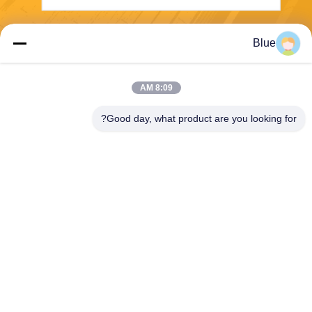
ارسال
Blue
8:09 AM
Good day, what product are you looking for?
Wisecard Technology Co., Ltd.
blueliu@wisecardtech.com
+86-755-86007346
B1303 ، ساختمان فناوری Chu
angyi ، خیابان Gaoxin C. 1st
Ave ، Nanshan ، شنژن ، گوان
گدونگ ، 518057 ، چین