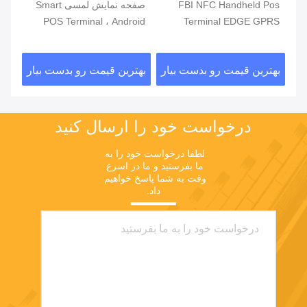
مند
FBI NFC Handheld Pos
صفحه نمایش لمسی Smart
دور
Terminal EDGE GPRS
POS Terminal ، Android
تلف
5800mAh Handheld Mobile
POS با خواننده اثر انگشت
فر
Pos Systems
ار
بهترین قیمت رو بدست بیار
بهترین قیمت رو بدست بیار
بهت
درخواست خود را ارسال کنید
لطفا درخواست خود را به 
ما بفرستید و ما در اسرع 
وقت به شما پاسخ خواهیم 
داد.