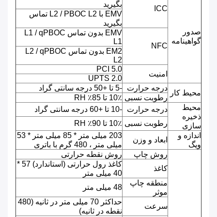
بگیرید
ICC
EMV با L2 / PBOC L2 تماس
بگیرید
صدور
EMV بدون تماس L1 / qPBOC
گواهینامه
L1
NFC
EM2 بدون تماس L2 / qPBOC
L2
PCI 5.0
امنیت
UPTS 2.0
درجه حرارت
-5 تا +50 درجه سانتی گراد
محیط کار
رطوبت نسبی
10٪ تا 85٪ RH
محیط
درجه حرارت
-10 تا +60 درجه سانتی گراد
ذخیره
رطوبت نسبی
10٪ تا 90٪ RH
سازی
اندازه و
203 میلی متر * 85 میلی متر * 53
ابعاد و وزن
ویگ
میلی متر ، 480 گرم با باتری
روش چاپ
روش نقطه حرارتی
کاغذ رول حرارتی (استاندارد) 57 *
کاغذ
40 میلی متر
منطقه چاپ
48 میلی متر
موثر
حداکثر 70 میلی متر در ثانیه (480
سرعت
نقطه در ثانیه)