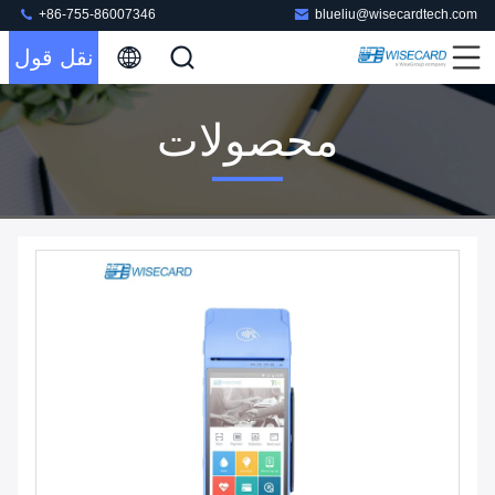
+86-755-86007346
blueliu@wisecardtech.com
نقل قول
محصولات