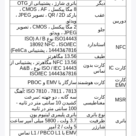
دیگر
باتری شارژ ، پشتیبانی از OTG
8 مگا پیکسل ، CMOS ، AF ،
عقب
بارکد QR / 2D ، تصویر JPEG ،
دوربین
ویدئو.
2 مگا پیکسل ، CMOS ، تصویر
جلو
JPEG ، ویدئو.
ISO14443 نوع A / B (ISO
استاندارد
18092 NFC ، ISO/IEC
NFC
14443&7816 ، پشتیبانی FeliCa)
طیف
13.56 مگاهرتز
NFC 13.56 مگاهرتز ، پشتیبانی از
کارت بدون
کارت IC
ISO / IEC 14443 نوع A&B ،
تماس
ISO/IEC 14443&7816
کارت
کارت هوشمند
سازگار با EMV و PBOC
EMV
ISO 7810 ، 7811 ، 7813 ؛آهنگ
کارت
سه گانه ، دو جهته ؛سرعت
MSR
مغناطیسی
کشیدن 10 سانتی متر در ثانیه -
100 سانتی متر در ثانیه
نوع باتری
باتری پلیمری لیتیوم یون
باتری
ظرفیت
3.7 ولت ، 5800 میلی آمپر ساعت
شارژر
5 ولت / 2 آمپر
EMV با L1 / PBCO L1 تماس