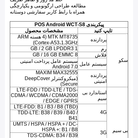
مطالعه طراحی ارگونومی و یکپارچگی
همراه با رابط کاربر سفارشی دوستانه
پیکربندی POS Android WCT-S8
تایپ کنید
مشخصات محصول
MTK MT8735 (4 هسته ARM
پردازنده
Cortex-A53،1.3GHz)
1 GB / 2 GB LPDDR3
رم
8 GB / 16 GB EMMC
فلاش
سکو
سیستم عامل پرداخت امنیتی
سیستم عامل
Android 7.0
MAXIM MAX32555
پردازنده
(میکروکنترلر DeepCover
امنیتی
Secure)
LTE-FDD / TDD-LTE / TDS-
استاندارد بی
CDMA / WCDMA / CDMA2000
سیم
/ EDGE / GPRS
LTE-FDD: B1 / B3 / B8 (TBD)
4G
TDD-LTE: B38 / B39 / B40 /
B41
UMTS / HSPA / HSPA + / DC-
HSPA +: B1 / B8
بی سیم
3G
TDS-CDMA: B34 / B39