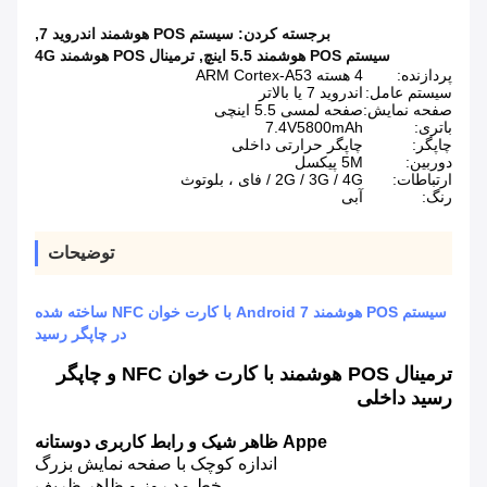
برجسته کردن:
سیستم POS هوشمند اندروید 7
,
سیستم POS هوشمند 5.5 اینچ
,
ترمینال POS هوشمند 4G
پردازنده:
4 هسته ARM Cortex-A53
سیستم عامل:
اندروید 7 یا بالاتر
صفحه نمایش:
صفحه لمسی 5.5 اینچی
باتری:
7.4V5800mAh
چاپگر:
چاپگر حرارتی داخلی
دوربین:
5M پیکسل
ارتباطات:
2G / 3G / 4G / فای ، بلوتوث
رنگ:
آبی
توضیحات
سیستم POS هوشمند Android 7 با کارت خوان NFC ساخته شده
در چاپگر رسید
ترمینال POS هوشمند با کارت خوان NFC و چاپگر
رسید داخلی
Appe ظاهر شیک و رابط کاربری دوستانه
اندازه کوچک با صفحه نمایش بزرگ
خط مد روز و ظاهر ظریف