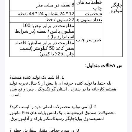
قطعنامه های
چاپگر
8 نقطه در میلی متر
چاپ
میکرو
شخصیت
12 * 24 نقطه و 24 * 48 نقطه
تعداد ستون ها
32 ستون / خط
مقاومت در برابر نبض: 100
میلیون پالس / نقطه (در شرایط
استاندارد ما) ؛
عمر سر چاپ
مقاومت در برابر سایش: فاصله
سفر کاغذ 50 کیلومتر (نسبت
چاپ: 25٪ یا کمتر)
س FAالات متداول:
1. آیا شما یک تولید کننده هستید؟
بله حتما.ما تولید کننده حرفه ای با بیش از 5 سال تجربه تولید
هستیم.کارخانه ما در شنژن ، استان گوانگدونگ ، چین واقع شده
است.
2. آیا می توانید محصولات اصلی خود را لیست کنید؟
محصولات: صندوق فروشهمه با یک لمس پایانه های Pos.مانیتور
لمسیصندوق پول؛چاپگر رسید؛اسکنر بارکد و آداپتور برق.
3. در مورد حداقل مقدار سفارش چطور؟