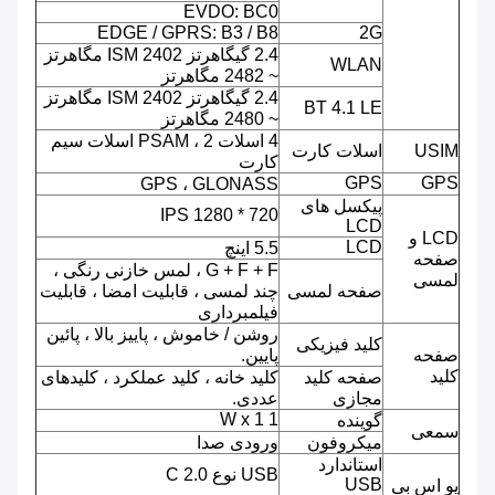
EVDO: BC0
EDGE / GPRS: B3 / B8
2G
2.4 گیگاهرتز ISM 2402 مگاهرتز
WLAN
~ 2482 مگاهرتز
2.4 گیگاهرتز ISM 2402 مگاهرتز
BT 4.1 LE
~ 2480 مگاهرتز
4 اسلات PSAM ، 2 اسلات سیم
USIM
اسلات کارت
کارت
GPS
GPS
GPS ، GLONASS
پیکسل های
720 * 1280 IPS
LCD
LCD و
LCD
5.5 اینچ
صفحه
G + F + F ، لمس خازنی رنگی ،
لمسی
صفحه لمسی
چند لمسی ، قابلیت امضا ، قابلیت
فیلمبرداری
روشن / خاموش ، پاییز بالا ، پائین
کلید فیزیکی
صفحه
پایین.
کلید
صفحه کلید
کلید خانه ، کلید عملکرد ، کلیدهای
مجازی
عددی.
1 W x 1
گوینده
سمعی
میکروفون
ورودی صدا
استاندارد
USB نوع C 2.0
USB
یو اس بی