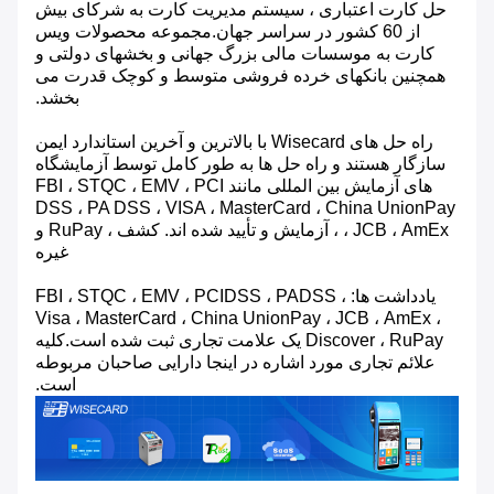
حل کارت اعتباری ، سیستم مدیریت کارت به شرکای بیش
از 60 کشور در سراسر جهان.مجموعه محصولات ویس
کارت به موسسات مالی بزرگ جهانی و بخشهای دولتی و
همچنین بانکهای خرده فروشی متوسط ​​و کوچک قدرت می
بخشد.
راه حل های Wisecard با بالاترین و آخرین استاندارد ایمن
سازگار هستند و راه حل ها به طور کامل توسط آزمایشگاه
های آزمایش بین المللی مانند FBI ، STQC ، EMV ، PCI
DSS ، PA DSS ، VISA ، MasterCard ، China UnionPay
، JCB ، AmEx ، آزمایش و تأیید شده اند. کشف ، RuPay و
غیره
یادداشت ها: FBI ، STQC ، EMV ، PCIDSS ، PADSS ،
Visa ، MasterCard ، China UnionPay ، JCB ، AmEx ،
Discover ، RuPay یک علامت تجاری ثبت شده است.کلیه
علائم تجاری مورد اشاره در اینجا دارایی صاحبان مربوطه
است.